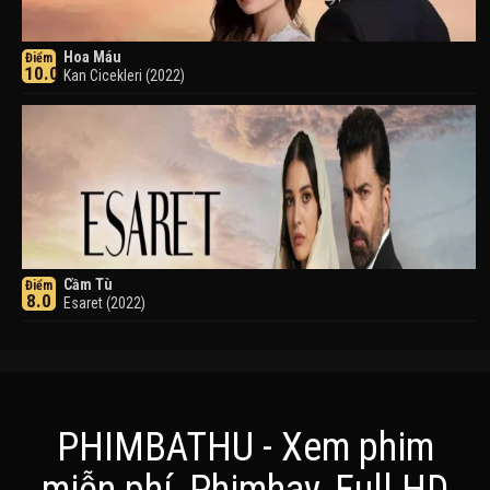
Hoa Máu
Điểm
10.0
Kan Cicekleri (2022)
Cầm Tù
Điểm
8.0
Esaret (2022)
PHIMBATHU - Xem phim