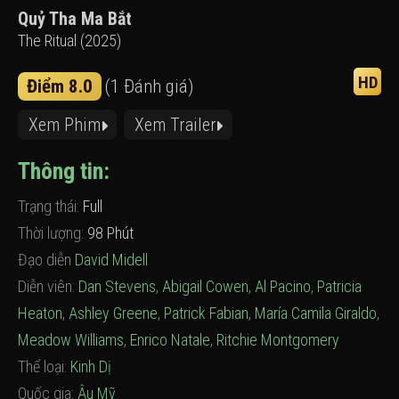
Quỷ Tha Ma Bắt
The Ritual (2025)
HD
Điểm 8.0
(1 Đánh giá)
Xem Phim
Xem Trailer
Thông tin:
Trạng thái:
Full
Thời lượng:
98 Phút
Đạo diễn
David Midell
Diễn viên:
Dan Stevens
,
Abigail Cowen
,
Al Pacino
,
Patricia
Heaton
,
Ashley Greene
,
Patrick Fabian
,
María Camila Giraldo
,
Meadow Williams
,
Enrico Natale
,
Ritchie Montgomery
Thể loại:
Kinh Dị
Quốc gia:
Âu Mỹ