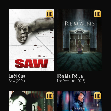
HD
HD
Lưỡi Cưa
Hồn Ma Trở Lại
Saw (2004)
The Remains (2016)
HD
HD