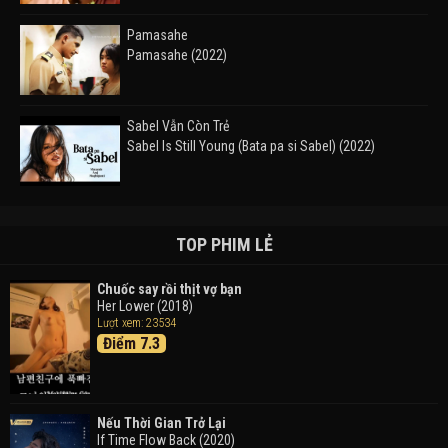
Pamasahe
Pamasahe (2022)
Sabel Vẫn Còn Trẻ
Sabel Is Still Young (Bata pa si Sabel) (2022)
Đường Mòn
Takas (2024)
TOP PHIM LẺ
Chuốc say rồi thịt vợ bạn
Her Lower (2018)
Thám Tử Lừng Danh Conan 26: Tàu Ngầm Sắt Màu
Lượt xem: 23534
Đen
Điểm 7.3
Detective Conan: Black Iron Submarine (2023)
Doraemon: Nobita Và Cuộc Phiêu Lưu Vào Thế Giới
Trong Tranh
Nếu Thời Gian Trở Lại
Doraemon the Movie: Nobita's Art World Tales (2025)
If Time Flow Back (2020)