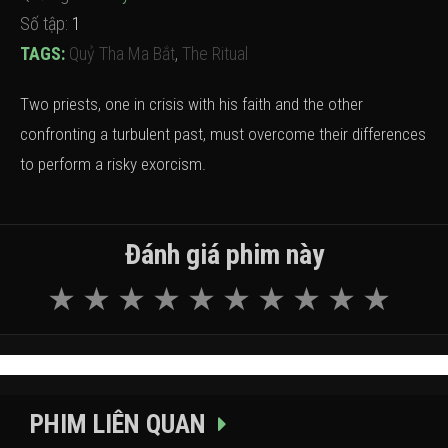
Số tập:
1
TAGS:
Quỷ Tha Ma Bắt
,
The Ritual
Two priests, one in crisis with his faith and the other
confronting a turbulent past, must overcome their differences
to perform a risky exorcism.
Đánh giá phim này
PHIM LIÊN QUAN