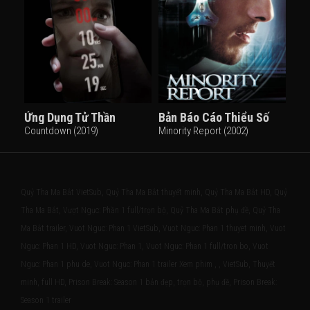
Ứng Dụng Tử Thần
Bản Báo Cáo Thiểu Số
Countdown (2019)
Minority Report (2002)
Quỷ Tha Ma Bắt VietSub, Quỷ Tha Ma Bắt thuyết minh, Quỷ Tha Ma Bắt HD, Quỷ
Tha Ma Bắt, Vượt Ngục: Phần 1 full/trọn bộ, Quỷ Tha Ma Bắt phụ đề, Quỷ Tha
Ma Bắt trailer, Vuot Nguc: Phan 1 VietSub, Vuot Nguc: Phan 1 thuyet minh, Vuot
Nguc: Phan 1 HD, Vuot Nguc: Phan 1, Vuot Nguc: Phan 1 full/tron bo, Vuot
Nguc: Phan 1 phu de, Vuot Nguc: Phan 1 trailer Xem phim , , VietSub, Thuyết
minh, full HD, Prison Break: Season 1 bản đẹp, trọn bộ, phụ đề, Prison Break:
Season 1 trailer