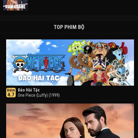
TOP PHIM BỘ
Đảo Hải Tặc
Điểm
4.7
One Piece (Luffy) (1999)