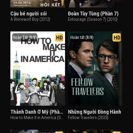
Cậu bé người sói
Đoàn Tùy Tùng (Phần 7)
A Werewolf Boy (2012)
Entourage (Season 7) (2010)
HD
HD
Hoàn Tất (8/8)
Hoàn tất (8/8)
Thành Danh Ở Mỹ (Phần 2)
Những Người Đồng Hành
How to Make It in America (Season 2) (2011)
Fellow Travelers (2023)