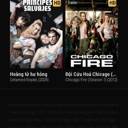
HD
HD
Trailer
Hoàng tử hư hỏng
Đội Cứu Hoả Chicago (Phần 1)
Untamed Royals (2024)
Chicago Fire (Season 1) (2012)
Return to Seoul VietSub, Return to Seoul thuyết minh, Return to Seoul HD, Return
to Seoul, Vượt Ngục: Phần 1 full/trọn bộ, Return to Seoul phụ đề, Return to Seoul
trailer, Vuot Nguc: Phan 1 VietSub, Vuot Nguc: Phan 1 thuyet minh, Vuot Nguc:
Phan 1 HD, Vuot Nguc: Phan 1, Vuot Nguc: Phan 1 full/tron bo, Vuot Nguc: Phan