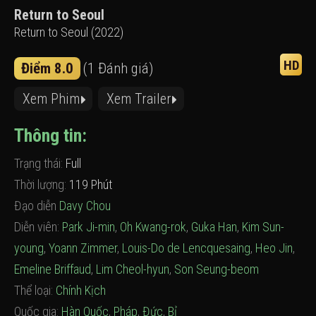
Return to Seoul
Return to Seoul (2022)
HD
Điểm 8.0
(1 Đánh giá)
Xem Phim
Xem Trailer
Thông tin:
Trạng thái:
Full
Thời lượng:
119 Phút
Đạo diễn
Davy Chou
Diễn viên:
Park Ji-min
,
Oh Kwang-rok
,
Guka Han
,
Kim Sun-
young
,
Yoann Zimmer
,
Louis-Do de Lencquesaing
,
Heo Jin
,
Emeline Briffaud
,
Lim Cheol-hyun
,
Son Seung-beom
Thể loại:
Chính Kịch
Quốc gia:
Hàn Quốc
,
Pháp
,
Đức
,
Bỉ