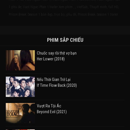
1 phu de, Vuot Nguc: Phan 1 trailer Xem phim , , VietSub, Thuyết minh, full HD,
Prison Break: Season 1 bản đẹp, trọn bộ, phụ đề, Prison Break: Season 1 trailer
PHIM SẮP CHIẾU
Chuốc say rồi thịt vợ bạn
Her Lower (2018)
Nếu Thời Gian Trở Lại
If Time Flow Back (2020)
Vượt Ra Tội Ác
Beyond Evil (2021)