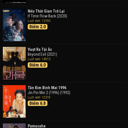
Doraemon: Nobita Và Cuộc Phiêu Lưu Vào Thế Giới
Trong Tranh
Nếu Thời Gian Trở Lại
Doraemon the Movie: Nobita's Art World Tales (2025)
If Time Flow Back (2020)
Lượt xem: 15190
Điểm 2.0
Tháng Ngày Tươi Đẹp
Good Time (2015)
Vượt Ra Tội Ác
Beyond Evil (2021)
Lượt xem: 14915
Điểm 6.0
Tân Kim Bình Mai 1996
Jin Pin Mei 2 (1996) (1992)
Lượt xem: 12319
Điểm 6.8
Pamasahe