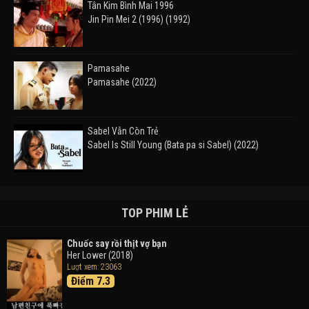
Tân Kim Bình Mai 1996
Jin Pin Mei 2 (1996) (1992)
Pamasahe
Pamasahe (2022)
Sabel Vẫn Còn Trẻ
Sabel Is Still Young (Bata pa si Sabel) (2022)
Đường Mòn
Takas (2024)
TOP PHIM LẺ
Chuốc say rồi thịt vợ bạn
Her Lower (2018)
Thám Tử Lừng Danh Conan 26: Tàu Ngầm Sắt Màu
Lượt xem: 23063
Đen
Điểm 7.3
Detective Conan: Black Iron Submarine (2023)