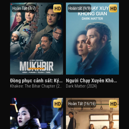
HD
HD
Hoàn Tất (7/7)
Hoàn tất (9/9)
Đồng phục cảnh sát: Ký sự Bihar
Người Chạy Xuyên Không Gian
Khakee: The Bihar Chapter (2022)
Dark Matter (2024)
HD
HD
Hoàn Tất (16/16)