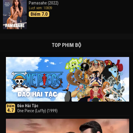
Pamasahe (2022)
Lượt xem: 10839
Điểm 7.0
TOP PHIM BỘ
Đảo Hải Tặc
Điểm
4.7
One Piece (Luffy) (1999)