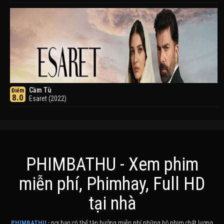
Cầm Tù
Điểm
8.0
Esaret (2022)
PHIMBATHU - Xem phim
miễn phí, Phimhay, Full HD
Khuyển Dạ Xoa
Điểm
tại nhà
8.0
Inuyasha (2000)
PHIMBATHU
- nơi bạn có thể tận hưởng miễn phí những bộ phim chất lượng