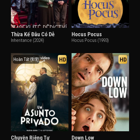
Thừa Kế Đâu Có Dễ
Hocus Pocus
Inheritance (2024)
Hocus Pocus (1993)
HD
HD
Hoàn Tất (8/8)
Chuyện Riêng Tư
Down Low