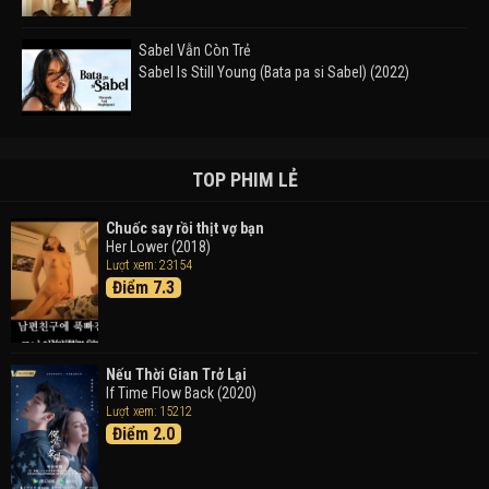
Sabel Vẫn Còn Trẻ
Sabel Is Still Young (Bata pa si Sabel) (2022)
Đường Mòn
Takas (2024)
TOP PHIM LẺ
Chuốc say rồi thịt vợ bạn
Her Lower (2018)
Thám Tử Lừng Danh Conan 26: Tàu Ngầm Sắt Màu
Lượt xem: 23154
Đen
Điểm 7.3
Detective Conan: Black Iron Submarine (2023)
Doraemon: Nobita Và Cuộc Phiêu Lưu Vào Thế Giới
Trong Tranh
Nếu Thời Gian Trở Lại
Doraemon the Movie: Nobita's Art World Tales (2025)
If Time Flow Back (2020)
Lượt xem: 15212
Điểm 2.0
Tháng Ngày Tươi Đẹp
Good Time (2015)