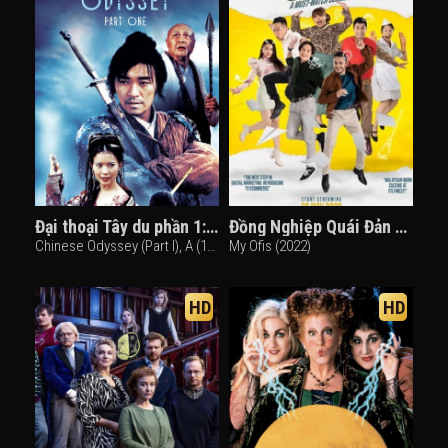
Đại thoại Tây du phần 1: Nguyệt quang bảo hạp
Đồng Nghiệp Quái Đản Của Tôi
Chinese Odyssey (Part I), A (1995)
My Ofis (2022)
HD
HD