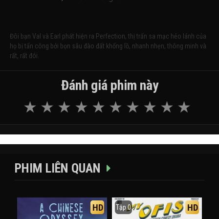
Đôi bạn Val và Earl phát hiện ra Perfection, thị trấn sa mạc hẻo lánh của
họ bị tấn công bởi bọn sâu đào đất khổng lồ, nhanh nhẹn, thông minh và
rất, rất đói.
Đánh giá phim này
PHIM LIÊN QUAN
HD
HD
Tập 0