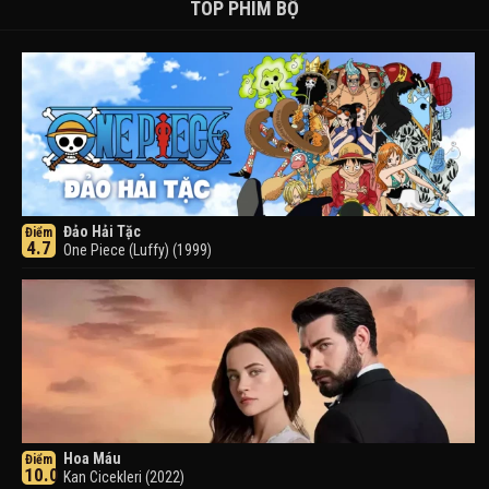
TOP PHIM BỘ
Đảo Hải Tặc
Điểm
4.7
One Piece (Luffy) (1999)
Hoa Máu
Điểm
10.0
Kan Cicekleri (2022)