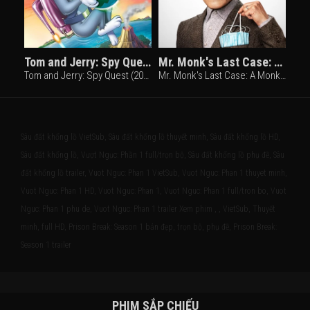
Tom and Jerry: Spy Quest
Mr. Monk's Last Case: A Monk Movie
Tom and Jerry: Spy Quest (2015)
Mr. Monk's Last Case: A Monk Movie (2023)
Sâu đất khổng lồ VietSub, Sâu đất khổng lồ thuyết minh, Sâu đất khổng lồ HD,
Sâu đất khổng lồ, Vượt Ngục: Phần 1 full/trọn bộ, Sâu đất khổng lồ phụ đề, Sâu
đất khổng lồ trailer, Vuot Nguc: Phan 1 VietSub, Vuot Nguc: Phan 1 thuyet minh,
Vuot Nguc: Phan 1 HD, Vuot Nguc: Phan 1, Vuot Nguc: Phan 1 full/tron bo, Vuot
Nguc: Phan 1 phu de, Vuot Nguc: Phan 1 trailer Xem phim , , VietSub, Thuyết
minh, full HD, Prison Break: Season 1 bản đẹp, trọn bộ, phụ đề, Prison Break:
Season 1 trailer
PHIM SẮP CHIẾU