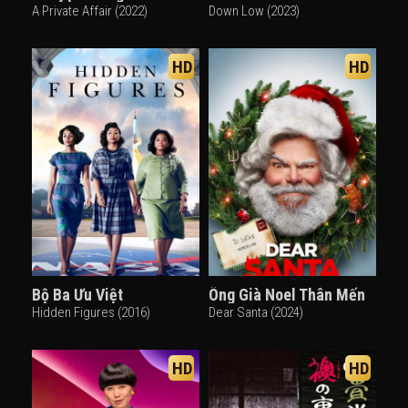
A Private Affair (2022)
Down Low (2023)
HD
HD
Bộ Ba Ưu Việt
Ông Già Noel Thân Mến
Hidden Figures (2016)
Dear Santa (2024)
HD
HD