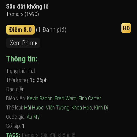
Sâu đất khổng lồ
Tremors (1990)
HD
Điểm 8.0
(1 Đánh giá)
Xem Phim
Thông tin:
Trạng thái:
Full
Thời lượng:
1g 36ph
Đạo diễn
Diễn viên:
Kevin Bacon
,
Fred Ward
,
Finn Carter
Thể loại:
Hài Hước
,
Viễn Tưởng
,
Khoa Học
,
Kinh Dị
Quốc gia:
Âu Mỹ
Số tập:
1
TAGS:
Tremors
,
Sâu đất khổng lồ