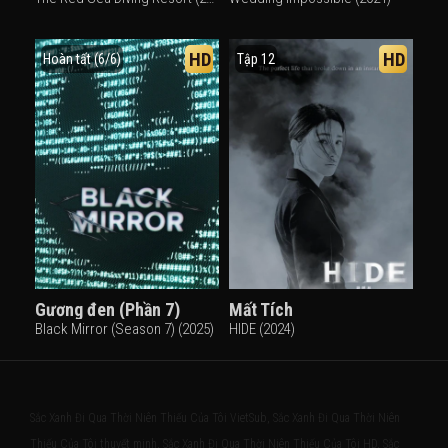
HD
HD
Hoàn tất (6/6)
Tập 12
Gương đen (Phần 7)
Mất Tích
Black Mirror (Season 7) (2025)
HIDE (2024)
Sắc Xanh Đi Qua Thời Niên Thiếu Của Tôi VietSub, Sắc Xanh Đi Qua Thời Niên
Thiếu Của Tôi thuyết minh, Sắc Xanh Đi Qua Thời Niên Thiếu Của Tôi HD, Sắc