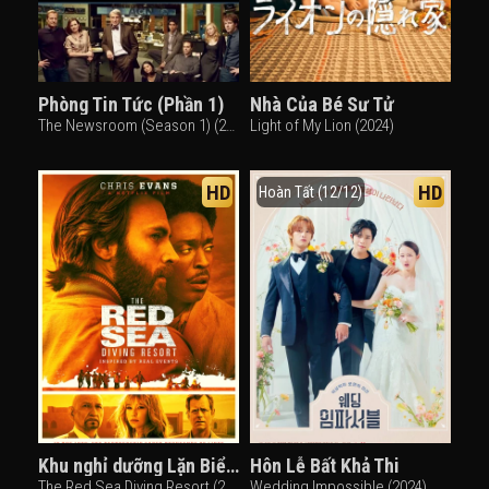
Phòng Tin Tức (Phần 1)
Nhà Của Bé Sư Tử
The Newsroom (Season 1) (2012)
Light of My Lion (2024)
HD
HD
Hoàn Tất (12/12)
Khu nghỉ dưỡng Lặn Biển Đỏ
Hôn Lễ Bất Khả Thi
The Red Sea Diving Resort (2019)
Wedding Impossible (2024)