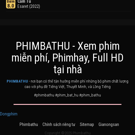
Cầm Tù
Điểm
8.0
Esaret (2022)
PHIMBATHU - Xem phim
miễn phí, Phimhay, Full HD
Khuyển Dạ Xoa
Điểm
tại nhà
8.0
Inuyasha (2000)
PHIMBATHU
- nơi bạn có thể tận hưởng miễn phí những bộ phim chất lượng
cao với phụ đề Tiếng Việt, Thuyết Minh, và Lồng Tiếng
#phimbathu #phim_bat_hu #phim_bathu
Dongphim
Phimbathu
Chính sách riêng tư
Sitemap
Gianongsan
Ashoka Đại Đế
Điểm
6.0
The Great Emperor Ashoka (2015)
Copyright ©2025 Phimbathu