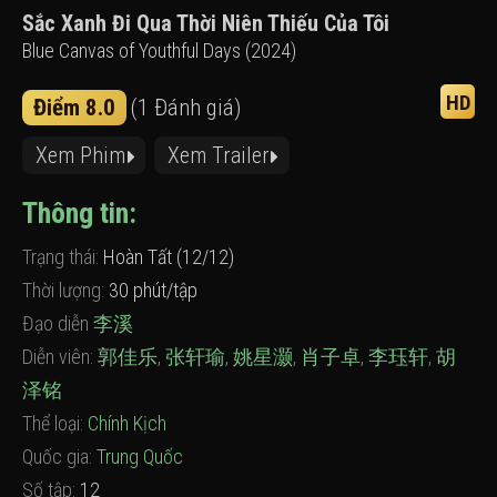
Sắc Xanh Đi Qua Thời Niên Thiếu Của Tôi
Blue Canvas of Youthful Days (2024)
HD
Điểm 8.0
(1 Đánh giá)
Xem Phim
Xem Trailer
Thông tin:
Trạng thái:
Hoàn Tất (12/12)
Thời lượng:
30 phút/tập
Đạo diễn
李溪
Diễn viên:
郭佳乐
,
张轩瑜
,
姚星灏
,
肖子卓
,
李珏轩
,
胡
泽铭
Thể loại:
Chính Kịch
Quốc gia:
Trung Quốc
Số tập:
12