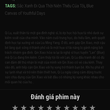
TAGS:
Sắc Xanh Đi Qua Thời Niên Thiếu Của Tôi
,
Blue
Canvas of Youthful Days
Qi Lu, xuất thân từ một gia đình nghệ sĩ, bị ép học hội họa từ nhỏ dưới sự
kiểm soát của cha mình. Vào năm cuối trung học, do hiểu lầm, anh quyết
định học tại xưởng vẽ của Liu Ming Yang. Ở đó, anh gặp Qin Xiao, một cậu
bé làng quê sống ở thành phố và là một họa sĩ tài năng bị gánh nặng bởi
trách nhiệm gia đình. Qin Xiao hóa ra lại là nghệ sĩ trực tuyến "Lan" (Blue)
mà Qi Lu đang tìm kiếm. Cảm thấy tội lỗi với Lan, Qi Lu đấu tranh để có đủ
can đảm để thú nhận bí mật của mình với Qin Xiao có vẻ cáu kỉnh. Thay
vào đó, anh tiếp cận Qin Xiao với hy vọng trở thành bạn bè. Khi họ phá vỡ
sự lạnh nhạt và trở nên thân thiết hơn, Qi Lu ngày càng cảm động trước
sức chịu đựng của Qin Xiao và bắt đầu có những kỳ vọng khác nhau cho
mối quan hệ của họ...
Đánh giá phim này