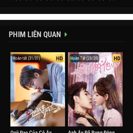
PHIM LIÊN QUAN
HD
HD
Hoàn tất (31/31)
Hoàn Tất (20/20)
Quỹ Đạo Của Cô Ấy
Anh Ấy Đã Rung Động