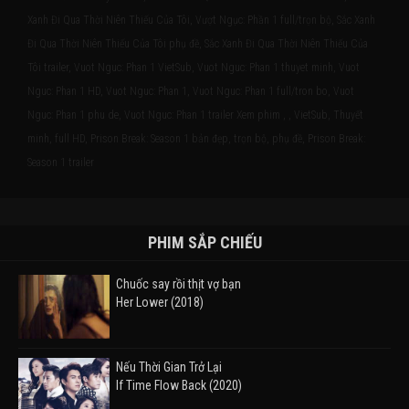
Xanh Đi Qua Thời Niên Thiếu Của Tôi, Vượt Ngục: Phần 1 full/trọn bộ, Sắc Xanh
Đi Qua Thời Niên Thiếu Của Tôi phụ đề, Sắc Xanh Đi Qua Thời Niên Thiếu Của
Tôi trailer, Vuot Nguc: Phan 1 VietSub, Vuot Nguc: Phan 1 thuyet minh, Vuot
Nguc: Phan 1 HD, Vuot Nguc: Phan 1, Vuot Nguc: Phan 1 full/tron bo, Vuot
Nguc: Phan 1 phu de, Vuot Nguc: Phan 1 trailer Xem phim , , VietSub, Thuyết
minh, full HD, Prison Break: Season 1 bản đẹp, trọn bộ, phụ đề, Prison Break:
Season 1 trailer
PHIM SẮP CHIẾU
Chuốc say rồi thịt vợ bạn
Her Lower (2018)
Nếu Thời Gian Trở Lại
If Time Flow Back (2020)