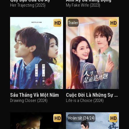
Her Trajecting (2025)
My Fake Wife (2023)
HD
HD
Trailer
Sáu Tháng Và Một Năm
Cuộc Đời Là Những Sự Lựa Chọn
Drawing Closer (2024)
Life is a Choice (2024)
HD
HD
Hoàn tất (24/24)