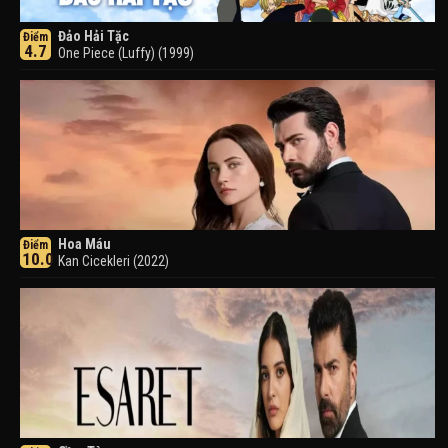
Đảo Hải Tặc
Điểm
4.7
One Piece (Luffy) (1999)
Hoa Máu
Điểm
10.0
Kan Cicekleri (2022)