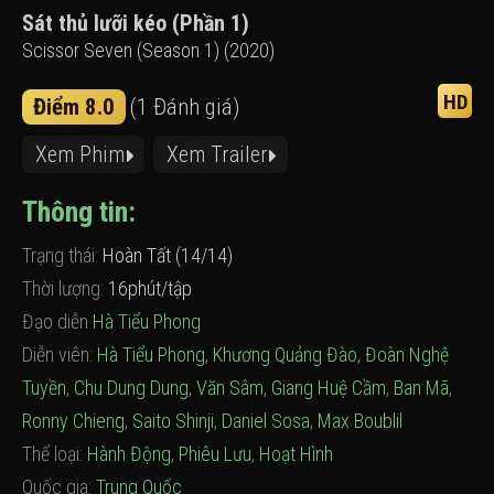
Sát thủ lưỡi kéo (Phần 1)
Scissor Seven (Season 1) (2020)
HD
Điểm 8.0
(1 Đánh giá)
Xem Phim
Xem Trailer
Thông tin:
Trạng thái:
Hoàn Tất (14/14)
Thời lượng:
16phút/tập
Đạo diễn
Hà Tiểu Phong
Diễn viên:
Hà Tiểu Phong
,
Khương Quảng Đào
,
Đoàn Nghệ
Tuyền
,
Chu Dung Dung
,
Văn Sâm
,
Giang Huệ Cầm
,
Ban Mã
,
Ronny Chieng
,
Saito Shinji
,
Daniel Sosa
,
Max Boublil
Thể loại:
Hành Động
,
Phiêu Lưu
,
Hoạt Hình
Quốc gia:
Trung Quốc