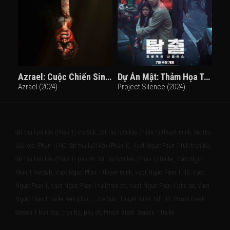
Azrael: Cuộc Chiến Sinh Tồn
Dự Án Mật: Thảm Họa Trên Cầu
Azrael (2024)
Project Silence (2024)
Sát thủ lưỡi kéo (Phần 1) VietSub, Sát thủ lưỡi kéo (Phần 1) thuyết minh, Sát thủ
lưỡi kéo (Phần 1) HD, Sát thủ lưỡi kéo (Phần 1), Vượt Ngục: Phần 1 full/trọn bộ,
Sát thủ lưỡi kéo (Phần 1) phụ đề, Sát thủ lưỡi kéo (Phần 1) trailer, Vuot Nguc:
Phan 1 VietSub, Vuot Nguc: Phan 1 thuyet minh, Vuot Nguc: Phan 1 HD, Vuot
Nguc: Phan 1, Vuot Nguc: Phan 1 full/tron bo, Vuot Nguc: Phan 1 phu de, Vuot
Nguc: Phan 1 trailer Xem phim , , VietSub, Thuyết minh, full HD, Prison Break:
Season 1 bản đẹp, trọn bộ, phụ đề, Prison Break: Season 1 trailer