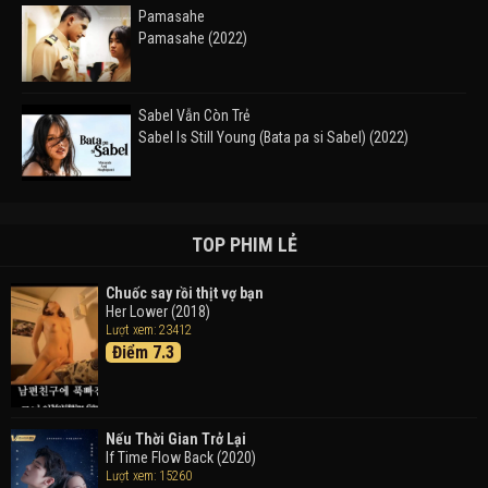
Pamasahe
Pamasahe (2022)
Sabel Vẫn Còn Trẻ
Sabel Is Still Young (Bata pa si Sabel) (2022)
Đường Mòn
Takas (2024)
TOP PHIM LẺ
Chuốc say rồi thịt vợ bạn
Her Lower (2018)
Thám Tử Lừng Danh Conan 26: Tàu Ngầm Sắt Màu
Lượt xem: 23412
Đen
Điểm 7.3
Detective Conan: Black Iron Submarine (2023)
Doraemon: Nobita Và Cuộc Phiêu Lưu Vào Thế Giới
Trong Tranh
Nếu Thời Gian Trở Lại
Doraemon the Movie: Nobita's Art World Tales (2025)
If Time Flow Back (2020)
Lượt xem: 15260