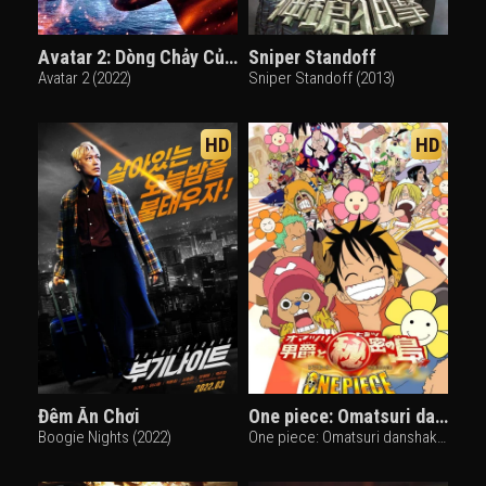
Avatar 2: Dòng Chảy Của Nước
Sniper Standoff
Avatar 2 (2022)
Sniper Standoff (2013)
HD
HD
Đêm Ăn Chơi
One piece: Omatsuri danshaku to himitsu no shima
Boogie Nights (2022)
One piece: Omatsuri danshaku to himitsu no shima (2005)