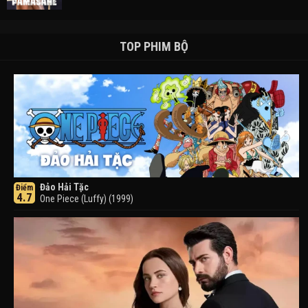
TOP PHIM BỘ
Đảo Hải Tặc
Điểm
4.7
One Piece (Luffy) (1999)