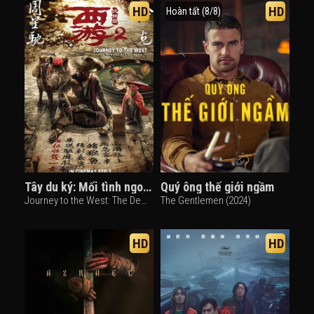
HD
HD
Hoàn tất (8/8)
Tây du ký: Mối tình ngoại truyện 2
Quý ông thế giới ngầm
Journey to the West: The Demons Strike Back (2017)
The Gentlemen (2024)
HD
HD