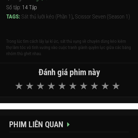
Số tập:
14 Tập
TAGS:
Sát thủ lưỡi kéo (Phần 1)
,
Scissor Seven (Season 1)
Trong lúc tìm cách lấy lại kí ức, sát thủ vụng về chuyên dùng kéo kiêm
thợ làm tóc vô tình vướng vào cuộc tranh giành quyền lực giữa các băng
nhóm thù ghét nhau.
Đánh giá phim này
PHIM LIÊN QUAN