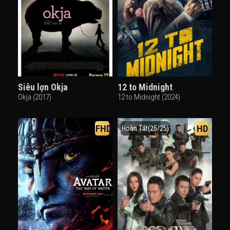
Siêu lợn Okja
12 to Midnight
Okja (2017)
12 to Midnight (2024)
FHD
HD
Hoàn Tất(25/25)