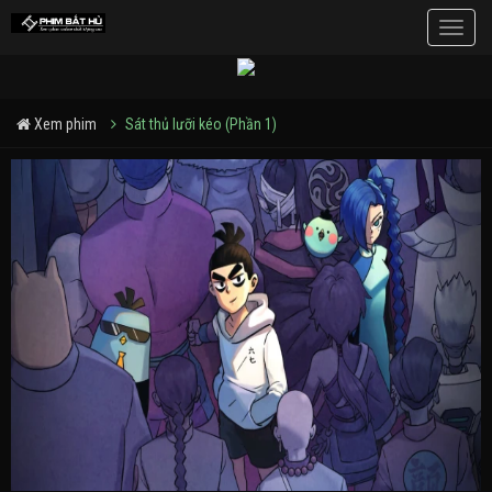
Toggle
naviga
Xem phim
Sát thủ lưỡi kéo (Phần 1)