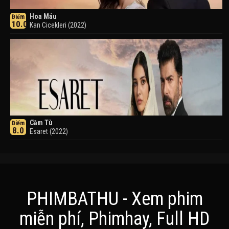
Hoa Máu
Điểm
10.0
Kan Cicekleri (2022)
Cầm Tù
Điểm
8.0
Esaret (2022)
PHIMBATHU - Xem phim
miễn phí, Phimhay, Full HD