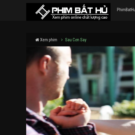
PhimBatH
Xem phim
Sau Cơn Say