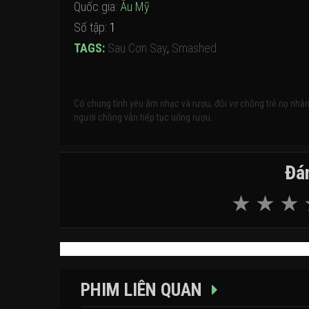
Quốc gia:
Âu Mỹ
Số tập:
1
TAGS:
Sau Cơn Say
,
Smashed
Có chung tình yêu âm nhạc và rượu, đôi vợ chồng trẻ nọ nhận
người chồng vẫn tiếp tục uống rượu.
Đán
PHIM LIÊN QUAN