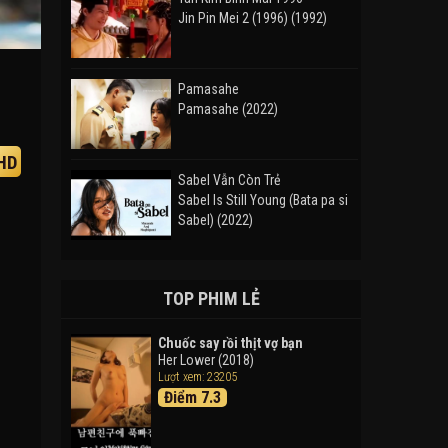
Jin Pin Mei 2 (1996) (1992)
Pamasahe
Pamasahe (2022)
HD
Sabel Vẫn Còn Trẻ
Sabel Is Still Young (Bata pa si
Sabel) (2022)
Đường Mòn
Takas (2024)
TOP PHIM LẺ
Chuốc say rồi thịt vợ bạn
Her Lower (2018)
Thám Tử Lừng Danh Conan 26:
Lượt xem: 23205
Tàu Ngầm Sắt Màu Đen
Điểm 7.3
Detective Conan: Black Iron
Submarine (2023)