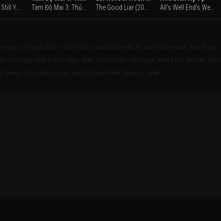
The Night is Still Young (2024)
Tam Độ Mai 3: Thủy Vân Gian (1994)
The Good Liar (2019)
All's Well End's Well, Too (1993)
n Say, Vượt Ngục: Phần 1 full/trọn bộ, Sau Cơn Say phụ đề, Sau Cơn Say trailer, Vuot Nguc:
D, Vuot Nguc: Phan 1, Vuot Nguc: Phan 1 full/tron bo, Vuot Nguc: Phan 1 phu de, Vuot Nguc
ak: Season 1 bản đẹp, trọn bộ, phụ đề, Prison Break: Season 1 trailer