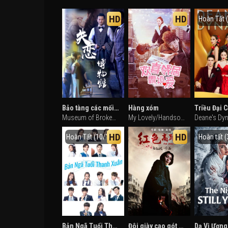
HD
HD
Hoàn Tất (
Bảo tàng các mối quan hệ tan vỡ
Hàng xóm
Museum of Broken Relationships (2018)
My Lovely/Handsome Neighbor (2019)
HD
HD
Hoàn Tất (10/10)
Hoàn tất (
Bản Ngã Tuổi Thanh Xuân
Đôi giày cao gót màu đỏ
Dạ Vị Ương