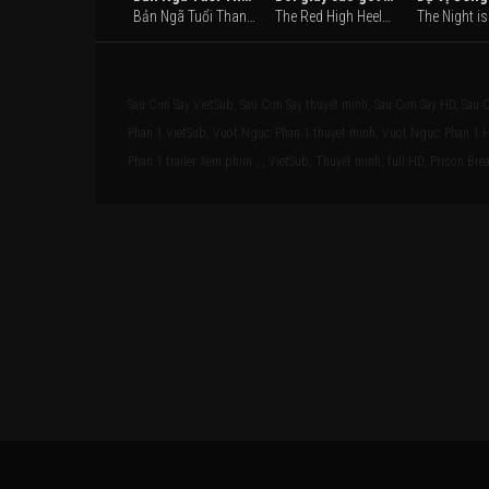
Bản Ngã Tuổi Thanh Xuân (2022)
The Red High Heels (2018)
Sau Cơn Say VietSub, Sau Cơn Say thuyết minh, Sau Cơn Say HD, Sau Cơ
Phan 1 VietSub, Vuot Nguc: Phan 1 thuyet minh, Vuot Nguc: Phan 1 H
Phan 1 trailer Xem phim , , VietSub, Thuyết minh, full HD, Prison Bre