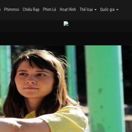
u
Phimmoi
Chiếu Rạp
Phim Lẻ
Hoạt Hình
Thể loại
Quốc gia