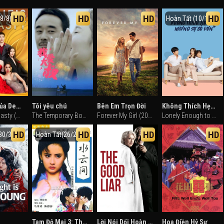
HD
HD
HD
HD
8/8)
Hoàn Tất (10/10)
Triều Đại Của Deane
Tôi yêu chú
Bên Em Trọn Đời
Không Thích Hẹn Hò Nhưng Sợ Cô Đơn
Deane's Dynasty (2023)
The Temporary Boyfriend (2017)
Forever My Girl (2018)
Lonely Enough to Love (2020)
HD
HD
HD
HD
30/30)
Hoàn Tất(26/26)
Tam Độ Mai 3: Thủy Vân Gian
Lời Nói Dối Hoàn Hảo
Hoa Điền Hỷ Sự