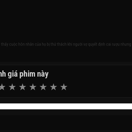
 thấy cuộc hôn nhân của họ bị thử thách khi người vợ quyết định cai rượu nhưng
h giá phim này