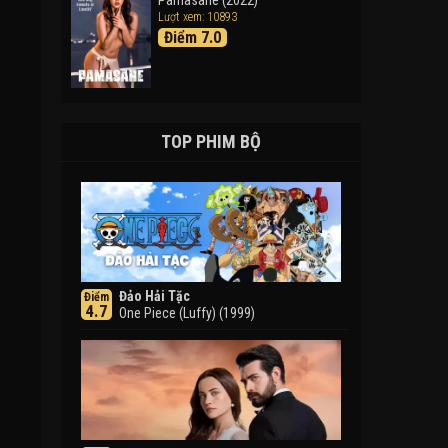
Pamasahe (2022)
Lượt xem: 10893
Điểm 7.0
TOP PHIM BỘ
Đảo Hải Tặc
Điểm
4.7
One Piece (Luffy) (1999)