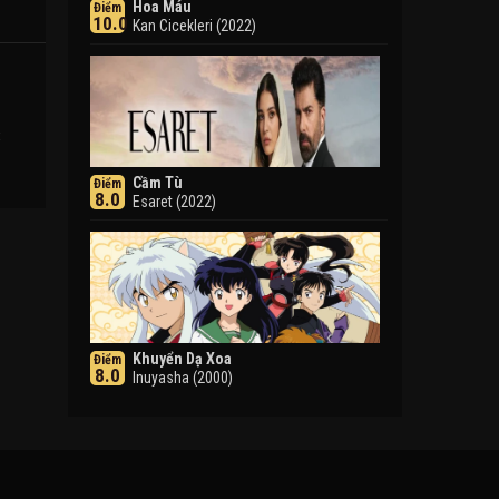
Hoa Máu
Điểm
10.0
Kan Cicekleri (2022)
:
Cầm Tù
Điểm
8.0
Esaret (2022)
Khuyển Dạ Xoa
Điểm
8.0
Inuyasha (2000)