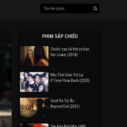
PHIM SẮP CHIẾU
Chuốc say rồi thịt vợ bạn
Her Lower (2018)
Nếu Thời Gian Trở Lại
If Time Flow Back (2020)
Vượt Ra Tội Ác
Beyond Evil (2021)
Tân Kim Bình Mai 1996