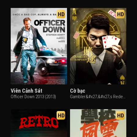
HD
HD
Viên Cảnh Sát
Cờ bạc
Officer Down 2013 (2013)
Gambler&#x27;&#x27;s Redemption (2016)
HD
HD