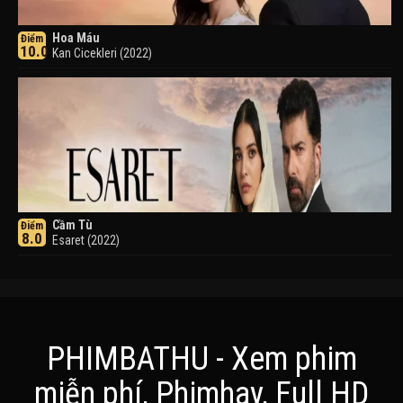
Hoa Máu
Điểm
10.0
Kan Cicekleri (2022)
Cầm Tù
Điểm
8.0
Esaret (2022)
PHIMBATHU - Xem phim
miễn phí, Phimhay, Full HD