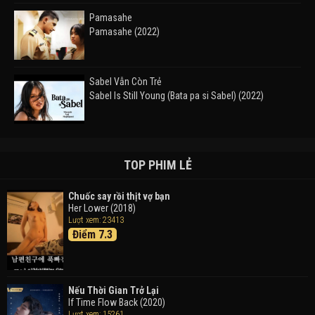
Pamasahe
Pamasahe (2022)
Sabel Vẫn Còn Trẻ
Sabel Is Still Young (Bata pa si Sabel) (2022)
Đường Mòn
Takas (2024)
TOP PHIM LẺ
Chuốc say rồi thịt vợ bạn
Her Lower (2018)
Thám Tử Lừng Danh Conan 26: Tàu Ngầm Sắt Màu
Lượt xem: 23413
Đen
Điểm 7.3
Detective Conan: Black Iron Submarine (2023)
Doraemon: Nobita Và Cuộc Phiêu Lưu Vào Thế Giới
Trong Tranh
Nếu Thời Gian Trở Lại
Doraemon the Movie: Nobita's Art World Tales (2025)
If Time Flow Back (2020)
Lượt xem: 15261