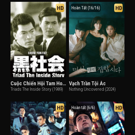
HD
HD
Hoàn Tất (16/16)
Cuộc Chiến Hội Tam Hoàng
Vạch Trần Tội Ác
Triads The Inside Story (1989)
Nothing Uncovered (2024)
HD
HD
Hoàn tất (6/6)