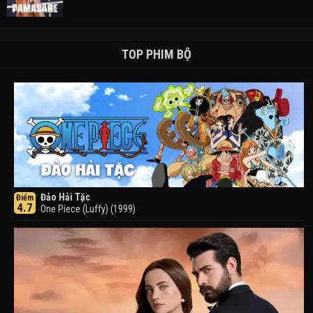
TOP PHIM BỘ
Đảo Hải Tặc
Điểm
4.7
One Piece (Luffy) (1999)