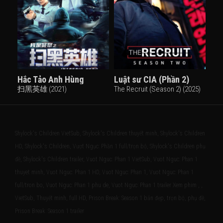
Hắc Tảo Anh Hùng
Luật sư CIA (Phần 2)
扫黑英雄 (2021)
The Recruit (Season 2) (2025)
Shylock's Children VietSub, Shylock's Children thuyết minh, Shylock's Children
HD, Shylock's Children, Vượt Ngục: Phần 1 full/trọn bộ, Shylock's Children phụ
đề, Shylock's Children trailer, Vuot Nguc: Phan 1 VietSub, Vuot Nguc: Phan 1
thuyet minh, Vuot Nguc: Phan 1 HD, Vuot Nguc: Phan 1, Vuot Nguc: Phan 1
full/tron bo, Vuot Nguc: Phan 1 phu de, Vuot Nguc: Phan 1 trailer Xem phim , ,
VietSub, Thuyết minh, full HD, Prison Break: Season 1 bản đẹp, trọn bộ, phụ đề,
Prison Break: Season 1 trailer