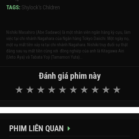
TAGS:
Shylock's Children
Nishiki Masahiro (Abe Sadawo) là một nhân viên ngân hàng kỳ cựu, làm
việc tại chi nhánh Nagahara của Ngân hàng Tokyo Daiichi. Một ngày nọ,
một vụ mất tiền xảy ra tại chi nhánh Nagahara. Nishiki truy đuổi sự thật
đằng sau vụ mất tiền cùng với đồng nghiệp của anh là Kitagawa Airi
(Ueto Aya) và Tabata Yoji (Tamamori Yuta)...
Đánh giá phim này
PHIM LIÊN QUAN