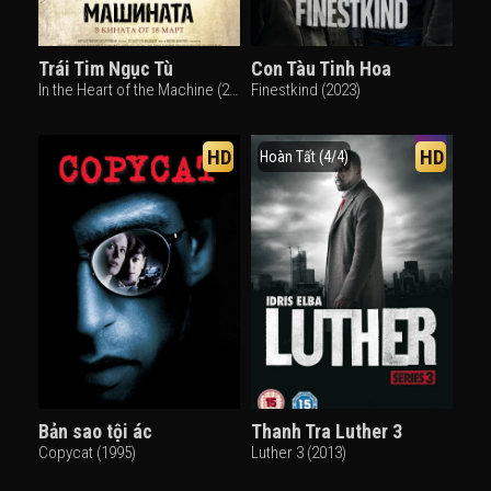
Trái Tim Ngục Tù
Con Tàu Tinh Hoa
In the Heart of the Machine (2022)
Finestkind (2023)
HD
HD
Hoàn Tất (4/4)
Bản sao tội ác
Thanh Tra Luther 3
Copycat (1995)
Luther 3 (2013)