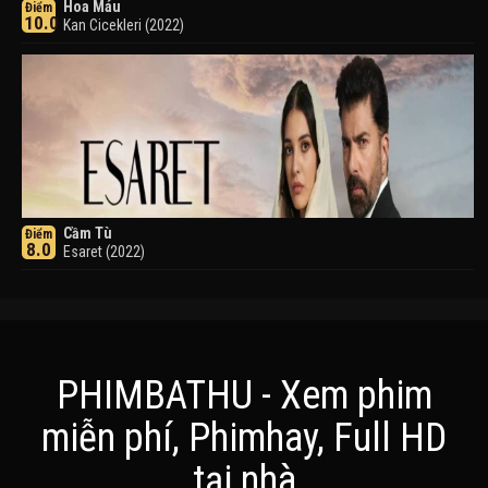
Hoa Máu
Điểm
10.0
Kan Cicekleri (2022)
Cầm Tù
Điểm
8.0
Esaret (2022)
PHIMBATHU - Xem phim
miễn phí, Phimhay, Full HD
Khuyển Dạ Xoa
Điểm
tại nhà
8.0
Inuyasha (2000)