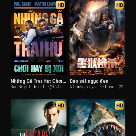
HD
HD
Những Gã Trai Hư: Chơi Hay Bị Xơi
Đào sát ngục đen
Bad Boys: Ride or Die (2024)
A Conspiracy in the Prison (2017)
HD
HD