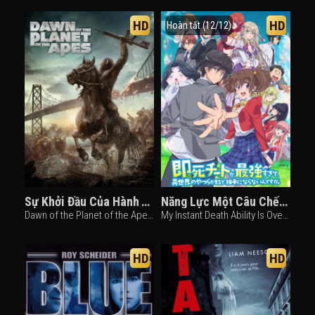
HD
HD
Hoàn tất (12/12)
Sự Khởi Đầu Của Hành Tinh Khỉ
Năng Lực Một Câu Chết Luôn Của Tôi Quá Bá Đạo Nên Vô Đối Ở Dị Giới
Dawn of the Planet of the Apes (2014)
My Instant Death Ability Is Overpowered (2024)
HD
HD