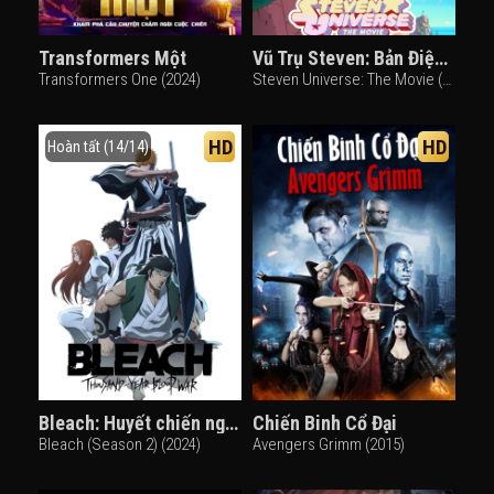
Transformers Một
Vũ Trụ Steven: Bản Điện Ảnh
Transformers One (2024)
Steven Universe: The Movie (2019)
HD
HD
Hoàn tất (14/14)
Bleach: Huyết chiến ngàn năm (Part 3)
Chiến Binh Cổ Đại
Bleach (Season 2) (2024)
Avengers Grimm (2015)