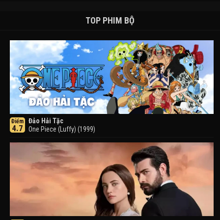
TOP PHIM BỘ
Đảo Hải Tặc
Điểm
4.7
One Piece (Luffy) (1999)