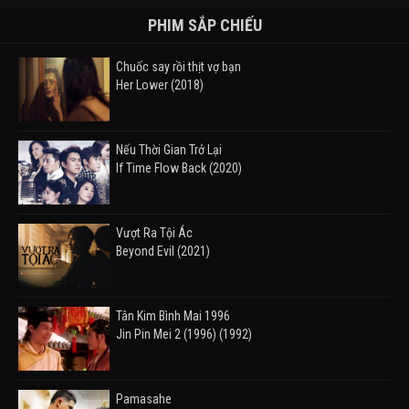
PHIM SẮP CHIẾU
Chuốc say rồi thịt vợ bạn
Her Lower (2018)
Nếu Thời Gian Trở Lại
If Time Flow Back (2020)
Vượt Ra Tội Ác
Beyond Evil (2021)
Tân Kim Bình Mai 1996
Jin Pin Mei 2 (1996) (1992)
Pamasahe