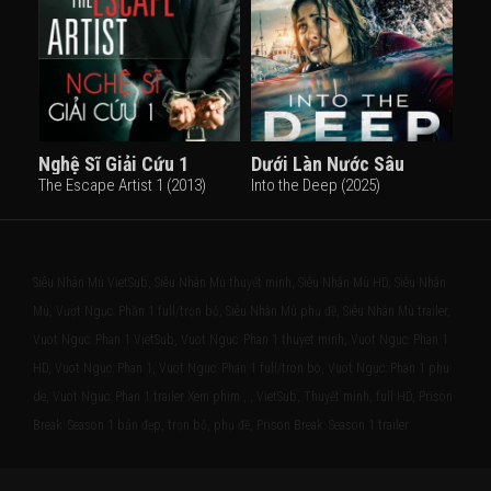
Nghệ Sĩ Giải Cứu 1
Dưới Làn Nước Sâu
The Escape Artist 1 (2013)
Into the Deep (2025)
Siêu Nhân Mù VietSub, Siêu Nhân Mù thuyết minh, Siêu Nhân Mù HD, Siêu Nhân
Mù, Vượt Ngục: Phần 1 full/trọn bộ, Siêu Nhân Mù phụ đề, Siêu Nhân Mù trailer,
Vuot Nguc: Phan 1 VietSub, Vuot Nguc: Phan 1 thuyet minh, Vuot Nguc: Phan 1
HD, Vuot Nguc: Phan 1, Vuot Nguc: Phan 1 full/tron bo, Vuot Nguc: Phan 1 phu
de, Vuot Nguc: Phan 1 trailer Xem phim , , VietSub, Thuyết minh, full HD, Prison
Break: Season 1 bản đẹp, trọn bộ, phụ đề, Prison Break: Season 1 trailer