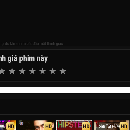
ự do khi anh ta bắt đầu mất thính giác.
h giá phim này
HD
HD
HD
HD
(08/08)
Hoàn Tất (4/4)