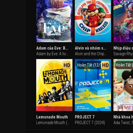
Adam của Eve: Buổi hòa nhạc hoạt họa
Alvin và nhóm sóc chuột 3
Adam by Eve: A live in Animation (2022)
Alvin and the Chipmunks: Chipwrecked (2011)
HD
HD
Hoàn Tất (12/12)
Hoàn Tất (
Lemonade Mouth
PROJECT 7
Lemonade Mouth (2011)
PROJECT 7 (2024)