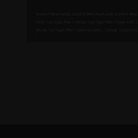
Sound of Metal VietSub, Sound of Metal thuyết minh, Sound of Metal 
trailer, Vuot Nguc: Phan 1 VietSub, Vuot Nguc: Phan 1 thuyet minh, 
phu de, Vuot Nguc: Phan 1 trailer Xem phim , , VietSub, Thuyết minh, 