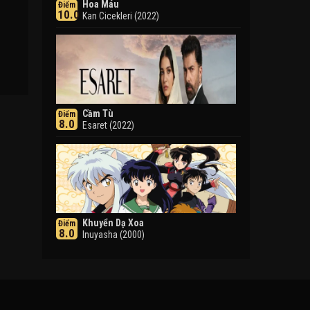
Hoa Máu
Điểm
10.0
Kan Cicekleri (2022)
Cầm Tù
Điểm
8.0
Esaret (2022)
Khuyển Dạ Xoa
Điểm
8.0
Inuyasha (2000)