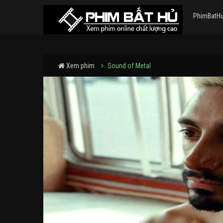
PhimBatH
Xem phim
Sound of Metal