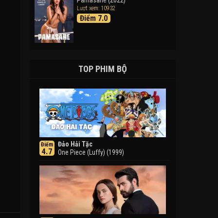
Pamasahe (2022)
Lượt xem: 10932
Điểm 7.0
TOP PHIM BỘ
Đảo Hải Tặc
Điểm
4.7
One Piece (Luffy) (1999)