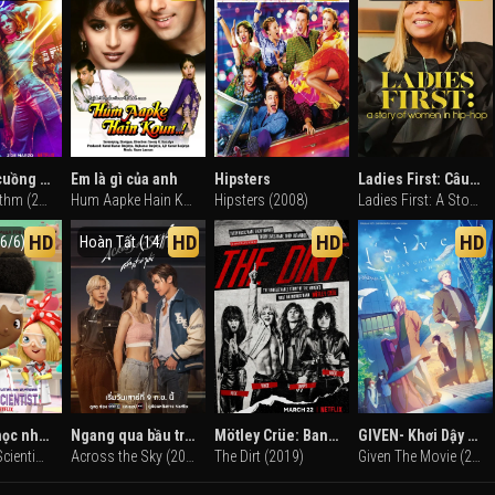
Nhịp điệu cuồng nhiệt
Em là gì của anh
Hipsters
Ladies First: Câu chuyện về phụ nữ trong hip-hop
Savage Rhythm (2022)
Hum Aapke Hain Koun (1994)
Hipsters (2008)
Ladies First: A Story of Women in Hip-Hop (2023)
HD
HD
HD
HD
6/6)
Hoàn Tất (14/14)
Nhà khoa học nhí Ada Twist (Phần 2)
Ngang qua bầu trời
Mötley Crüe: Ban nhạc tai tiếng
GIVEN- Khơi Dậy Đam Mê (Bản Điện Ảnh)
Ada Twist, Scientist (Season 2) (2022)
Across the Sky (2023)
The Dirt (2019)
Given The Movie (2020)