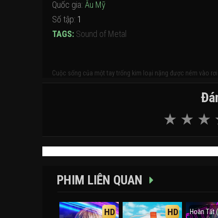
Quốc gia:
Âu Mỹ
Số tập:
1
TAGS:
Sound of Metal
Cuộc sống của một tay trống kim loại nặng được ném vào rơi t
Đán
PHIM LIÊN QUAN
HD
HD
Hoàn Tất 