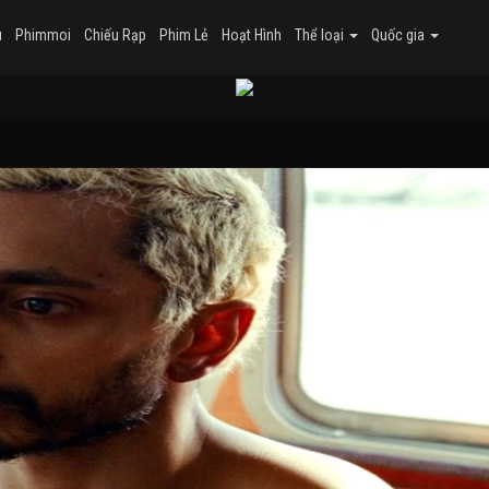
u
Phimmoi
Chiếu Rạp
Phim Lẻ
Hoạt Hình
Thể loại
Quốc gia