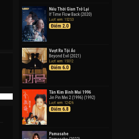
Doraemon: Nobita Và Cuộc
Phiêu Lưu Vào Thế Giới Trong
Nếu Thời Gian Trở Lại
Tranh
If Time Flow Back (2020)
Lượt xem: 15253
Doraemon the Movie: Nobita's
Điểm 2.0
Art World Tales (2025)
Tháng Ngày Tươi Đẹp
Good Time (2015)
Vượt Ra Tội Ác
Beyond Evil (2021)
Lượt xem: 15012
Điểm 6.0
Tân Kim Bình Mai 1996
Jin Pin Mei 2 (1996) (1992)
Lượt xem: 12426
Điểm 6.8
Pamasahe