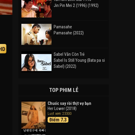
Jin Pin Mei 2 (1996) (1992)
Pamasahe
Pamasahe (2022)
HD
Sabel Vẫn Còn Trẻ
Sabel Is Still Young (Bata pa si
Sabel) (2022)
Đường Mòn
Takas (2024)
TOP PHIM LẺ
Chuốc say rồi thịt vợ bạn
Her Lower (2018)
Thám Tử Lừng Danh Conan 26:
Lượt xem: 23300
Tàu Ngầm Sắt Màu Đen
Điểm 7.3
Detective Conan: Black Iron
Submarine (2023)