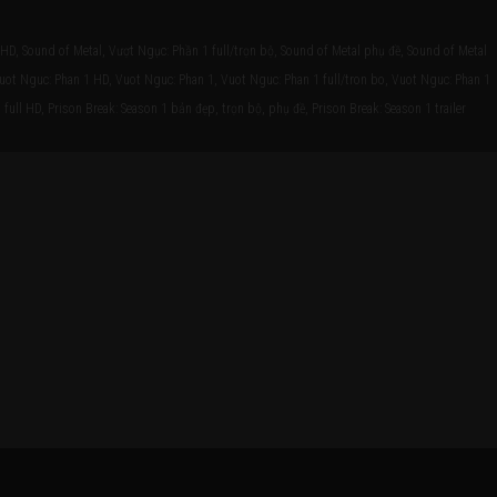
HD, Sound of Metal, Vượt Ngục: Phần 1 full/trọn bộ, Sound of Metal phụ đề, Sound of Metal
Vuot Nguc: Phan 1 HD, Vuot Nguc: Phan 1, Vuot Nguc: Phan 1 full/tron bo, Vuot Nguc: Phan 1
full HD, Prison Break: Season 1 bản đẹp, trọn bộ, phụ đề, Prison Break: Season 1 trailer