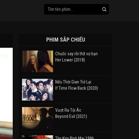
PHIM SẮP CHIẾU
Chuốc say rồi thịt vợ bạn
Her Lower (2018)
Nếu Thời Gian Trở Lại
If Time Flow Back (2020)
Vượt Ra Tội Ác
Beyond Evil (2021)
Tân Kim Bình Mai 1996