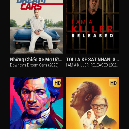
Những Chiếc Xe Mơ Ước Của Downey
TÔI LÀ KẺ SÁT NHÂN: SAU PHÓNG THÍCH
Downey's Dream Cars (2023)
I AM A KILLER: RELEASED (2020)
HD
HD