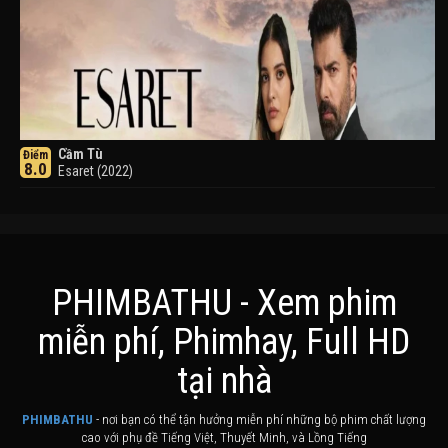
Cầm Tù
Điểm
8.0
Esaret (2022)
PHIMBATHU - Xem phim
miễn phí, Phimhay, Full HD
Khuyển Dạ Xoa
Điểm
tại nhà
8.0
Inuyasha (2000)
PHIMBATHU
- nơi bạn có thể tận hưởng miễn phí những bộ phim chất lượng
cao với phụ đề Tiếng Việt, Thuyết Minh, và Lồng Tiếng