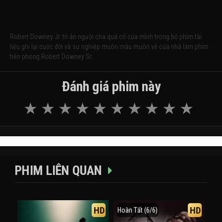
Robert Downey Jr. tri ân người cha quá cố của mình trong bộ phim tài
liệu ghi lại cuộc đời và sự nghiệp muôn màu muôn vẻ của nhà làm phim
tiên phong Robert Downey Sr.
Đánh giá phim này
PHIM LIÊN QUAN
HD
HD
Hoàn Tất (6/6)