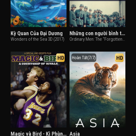
Kỳ Quan Của Đại Dương
Những con người bình thường
Wonders of the Sea 3D (2017)
Ordinary Men: The "Forgotten Holocaust" (2023)
HD
HD
Hoàn Tất(7/7)
Magic và Bird - Kì Phùng Địch Thủ
Asia