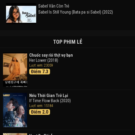
Sabel Vẫn Còn Trẻ
Sabel Is Still Young (Bata pa si Sabel) (2022)
Đường Mòn
Takas (2024)
TOP PHIM LẺ
Chuốc say rồi thịt vợ bạn
Her Lower (2018)
Thám Tử Lừng Danh Conan 26: Tàu Ngầm Sắt Màu
Lượt xem: 23059
Đen
Điểm 7.3
Detective Conan: Black Iron Submarine (2023)
Doraemon: Nobita Và Cuộc Phiêu Lưu Vào Thế Giới
Trong Tranh
Nếu Thời Gian Trở Lại
Doraemon the Movie: Nobita's Art World Tales (2025)
If Time Flow Back (2020)
Lượt xem: 15184
Điểm 2.0
Tháng Ngày Tươi Đẹp
Good Time (2015)