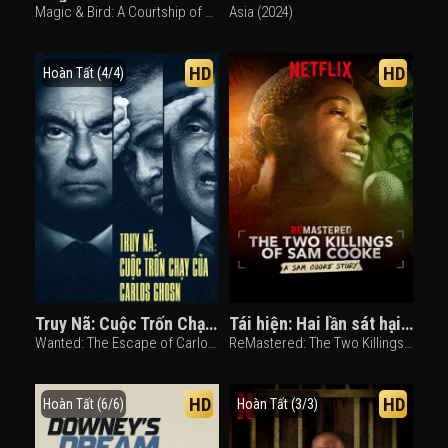
Magic & Bird: A Courtship of Rivals (2010)
Asia (2024)
HD
HD
Hoàn Tất (4/4)
Truy Nã: Cuộc Trốn Chạy Của Carlos Ghosn
Tái hiện: Hai lần sát hại Sam Cooke
Wanted: The Escape of Carlos Ghosn (2023)
ReMastered: The Two Killings of Sam Cooke (2019)
HD
HD
Hoàn Tất (6/6)
Hoàn Tất (3/3)