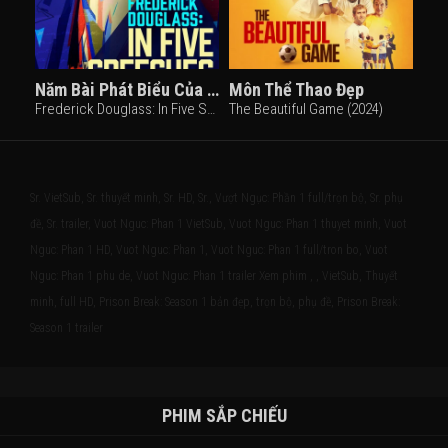
Năm Bài Phát Biểu Của Frederick Douglass
Môn Thể Thao Đẹp
Frederick Douglass: In Five Speeches (2022)
The Beautiful Game (2024)
Sr. VietSub, Sr. thuyết minh, Sr. HD, Sr., Vượt Ngục: Phần 1 full/trọn bộ, Sr. phụ
đề, Sr. trailer, Vuot Nguc: Phan 1 VietSub, Vuot Nguc: Phan 1 thuyet minh, Vuot
Nguc: Phan 1 HD, Vuot Nguc: Phan 1, Vuot Nguc: Phan 1 full/tron bo, Vuot
Nguc: Phan 1 phu de, Vuot Nguc: Phan 1 trailer Xem phim , , VietSub, Thuyết
minh, full HD, Prison Break: Season 1 bản đẹp, trọn bộ, phụ đề, Prison Break:
Season 1 trailer
PHIM SẮP CHIẾU