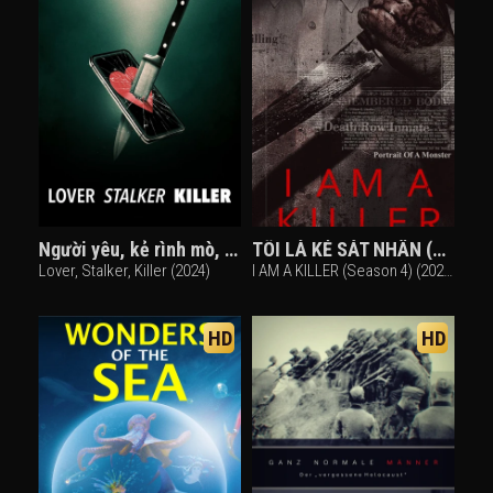
Người yêu, kẻ rình mò, sát nhân
TÔI LÀ KẺ SÁT NHÂN (Phần 4)
Lover, Stalker, Killer (2024)
I AM A KILLER (Season 4) (2022)
HD
HD