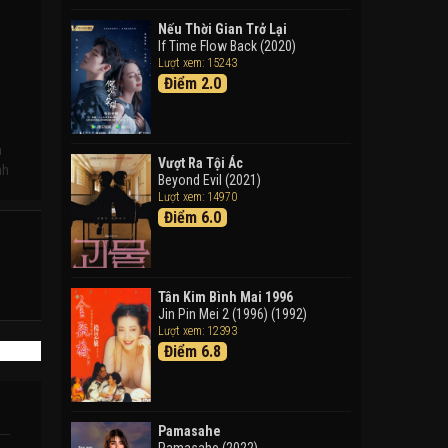
Doraemon: Nobita Và Cuộc
Phiêu Lưu Vào Thế Giới Trong
Nếu Thời Gian Trở Lại
Tranh
If Time Flow Back (2020)
Lượt xem: 15243
Doraemon the Movie: Nobita's
Điểm 2.0
Art World Tales (2025)
Tháng Ngày Tươi Đẹp
Good Time (2015)
h
Vượt Ra Tội Ác
nh
Beyond Evil (2021)
Lượt xem: 14970
Điểm 6.0
Tân Kim Bình Mai 1996
Jin Pin Mei 2 (1996) (1992)
Lượt xem: 12393
Điểm 6.8
Pamasahe