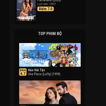
Pamasahe (2022)
Lượt xem: 10901
Điểm 7.0
TOP PHIM BỘ
Đảo Hải Tặc
Điểm
4.7
One Piece (Luffy) (1999)