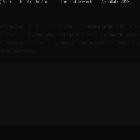
 (1999)
Night of the Zoopocalypse (2025)
Tom and Jerry in New York (Season 2) (2021)
Alkhallat+ (2023)
ần 1) thuyết minh, Tạm Dừng Với Sam Jay (Phần 1) HD, Tạm Dừng Với Sam Jay (Phần 1), Vượ
ạm Dừng Với Sam Jay (Phần 1) trailer, Vuot Nguc: Phan 1 VietSub, Vuot Nguc: Phan 1 thuyet
ll/tron bo, Vuot Nguc: Phan 1 phu de, Vuot Nguc: Phan 1 trailer Xem phim , , VietSub, Thuy
n Break: Season 1 trailer