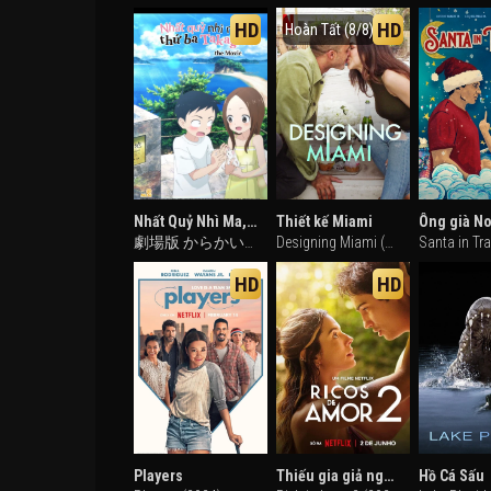
HD
HD
Hoàn Tất (8/8)
Nhất Quỷ Nhì Ma, Thứ Ba Takagi - Movie
Thiết kế Miami
劇場版 からかい上手の高木さん (2023)
Designing Miami (2022)
HD
HD
Players
Thiếu gia giả nghèo 2
Hồ Cá Sấu