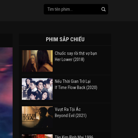
PHIM SẮP CHIẾU
Chuốc say rồi thịt vợ bạn
Her Lower (2018)
Nếu Thời Gian Trở Lại
If Time Flow Back (2020)
Vượt Ra Tội Ác
Beyond Evil (2021)
Tân Kim Bình Mai 1996