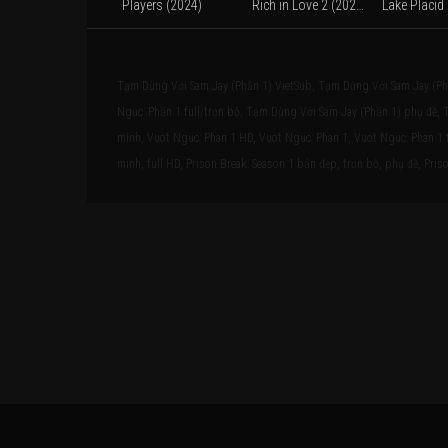
Players (2024)
Rich in Love 2 (2023)
Lake Placid
Tạm Dừng Với Sam Jay (Phần 1) VietSub, Tạm Dừng Với Sam Jay (Ph
Ngục: Phần 1 full/trọn bộ, Tạm Dừng Với Sam Jay (Phần 1) phụ đề, T
minh, Vuot Nguc: Phan 1 HD, Vuot Nguc: Phan 1, Vuot Nguc: Phan 1 fu
minh, full HD, Prison Break: Season 1 bản đẹp, trọn bộ, phụ đề, Priso