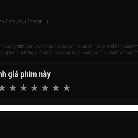
th Sam Jay (Season 1)
n chương trình Sam Jay tổ chức tiệc tại căn hộ của cô, nơi cô và khách của mìn
rộng hơn nữa trong suốt tập phim với các cuộc phỏng vấn, tiểu phẩm và hoạt hì
h giá phim này