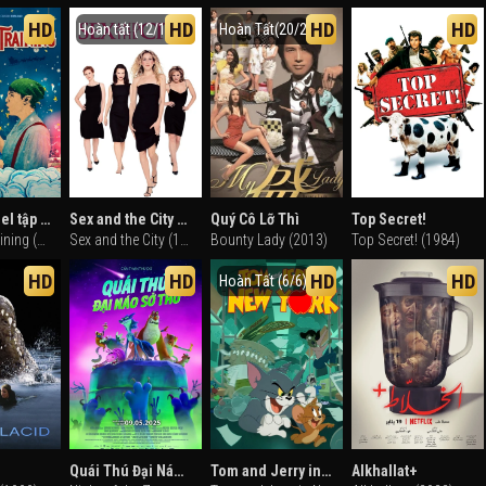
HD
HD
HD
HD
Hoàn tất (12/12)
Hoàn Tất(20/20)
Ông già Noel tập sự
Sex and the City (Phần 1)
Quý Cô Lỡ Thì
Top Secret!
Santa in Training (2019)
Sex and the City (1998)
Bounty Lady (2013)
Top Secret! (1984)
HD
HD
HD
HD
Hoàn Tất (6/6)
Quái Thú Đại Náo Sở Thú
Tom and Jerry in New York (Phần 2)
Alkhallat+