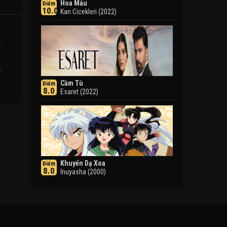
Hoa Máu
Điểm
10.0
Kan Cicekleri (2022)
t
ết
Cầm Tù
Điểm
8.0
Esaret (2022)
Khuyển Dạ Xoa
Điểm
8.0
Inuyasha (2000)