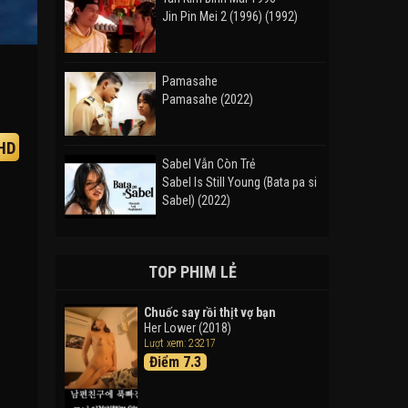
Jin Pin Mei 2 (1996) (1992)
Pamasahe
Pamasahe (2022)
HD
Sabel Vẫn Còn Trẻ
Sabel Is Still Young (Bata pa si
Sabel) (2022)
Đường Mòn
Takas (2024)
TOP PHIM LẺ
Chuốc say rồi thịt vợ bạn
Her Lower (2018)
Thám Tử Lừng Danh Conan 26:
Lượt xem: 23217
Tàu Ngầm Sắt Màu Đen
Điểm 7.3
Detective Conan: Black Iron
Submarine (2023)