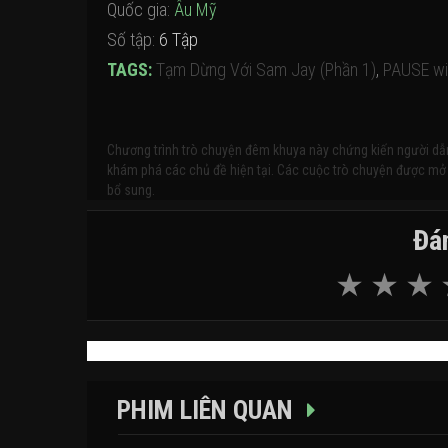
Quốc gia:
Âu Mỹ
Số tập:
6 Tập
TAGS:
Tạm Dừng Với Sam Jay (Phần 1)
,
PAUSE wi
Chương trình trò chuyện đêm khuya này chứng kiến ​​người dẫ
khám phá các chủ đề hiện tại. Các cuộc trò chuyện được mở 
bổ sung.
Đán
PHIM LIÊN QUAN