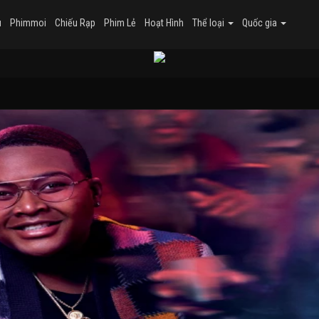
u
Phimmoi
Chiếu Rạp
Phim Lẻ
Hoạt Hình
Thể loại
Quốc gia