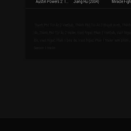
Austin Powers 2: The Spy Who Shagged Me (1999)
Jiang Hu (2004)
Thành Phố Tội Ác 2 VietSub, Thành Phố Tội Ác 2 thuyết minh, Thành
đề, Thành Phố Tội Ác 2 trailer, Vuot Nguc: Phan 1 VietSub, Vuot Ngu
bo, Vuot Nguc: Phan 1 phu de, Vuot Nguc: Phan 1 trailer Xem phim , ,
Season 1 trailer