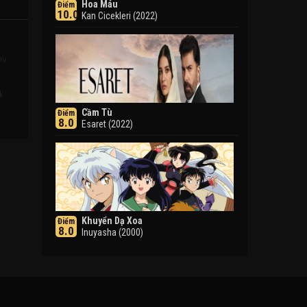
Hoa Máu
Điểm
10.0
Kan Cicekleri (2022)
hụ
k:
Cầm Tù
Điểm
8.0
Esaret (2022)
Khuyển Dạ Xoa
Điểm
8.0
Inuyasha (2000)