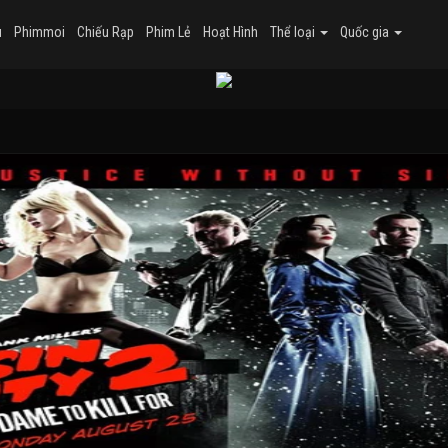
u
Phimmoi
Chiếu Rạp
Phim Lẻ
Hoạt Hình
Thể loại
Quốc gia