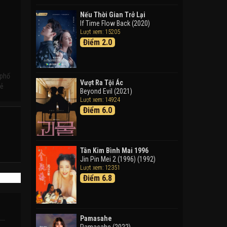
Doraemon: Nobita Và Cuộc
Phiêu Lưu Vào Thế Giới Trong
Nếu Thời Gian Trở Lại
Tranh
If Time Flow Back (2020)
Lượt xem: 15205
Doraemon the Movie: Nobita's
Điểm 2.0
Art World Tales (2025)
Tháng Ngày Tươi Đẹp
Good Time (2015)
 phố
Vượt Ra Tội Ác
kẻ
Beyond Evil (2021)
Lượt xem: 14924
Điểm 6.0
Tân Kim Bình Mai 1996
Jin Pin Mei 2 (1996) (1992)
Lượt xem: 12351
Điểm 6.8
Pamasahe