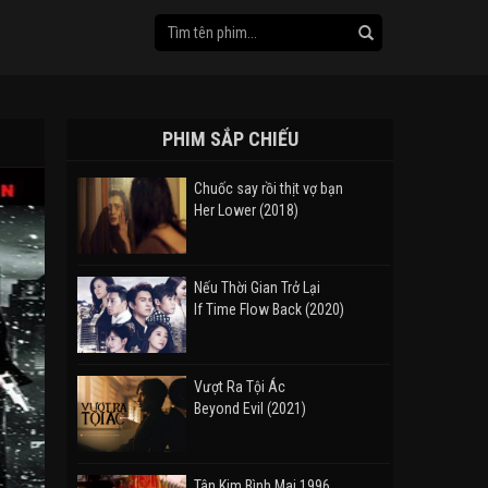
PHIM SẮP CHIẾU
Chuốc say rồi thịt vợ bạn
Her Lower (2018)
Nếu Thời Gian Trở Lại
If Time Flow Back (2020)
Vượt Ra Tội Ác
Beyond Evil (2021)
Tân Kim Bình Mai 1996