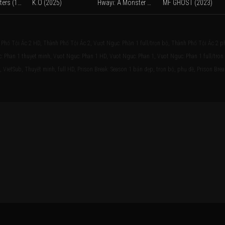
Miracle Fighters (1982)
K.O (2025)
Hwayi: A Monster Boy (2013)
MF GHOST (2023)
 Phố Tội Ác 2 HD, Thành Phố Tội Ác 2, Vượt Ngục: Phần 1 full/trọn bộ, Thành Phố Tội Ác 2 p
c: Phan 1 thuyet minh, Vuot Nguc: Phan 1 HD, Vuot Nguc: Phan 1, Vuot Nguc: Phan 1 full/tron
 VietSub, Thuyết minh, full HD, Prison Break: Season 1 bản đẹp, trọn bộ, phụ đề, Prison Brea