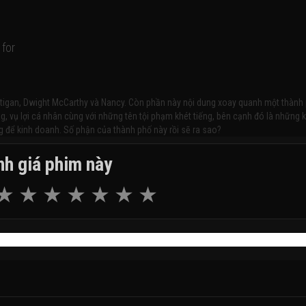
 for
artigan, Dwight McCarthy và Nancy. Còn phần này nội dung xoay quanh một thành
g, vụ lợi cá nhân cùng với những tên tội phạm khét tiếng, bên cạnh đó là những 
 để kinh doanh. Số phận của thành phố này rồi sẽ ra sao?
h giá phim này