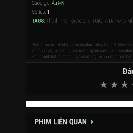
Quốc gia:
Âu Mỹ
Số tập:
1
TAGS:
Thành Phố Tội Ác 2
,
Sin City: A Dame to Kill
Phần trước nói về những tên tội phạm khép tiếng A. Marv, H
với đầy rẫy tội ác bắt nguồn từ những tên cảnh sát tham nhũn
kinh doanh bất chính chúng coi con người như một món hàng
Đán
PHIM LIÊN QUAN