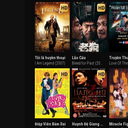
HD
HD
Hoàn tất (
Tôi là huyền thoại
Lão Cẩu
I Am Legend (2007)
Bleed for Past (2025)
HD
HD
Điệp Viên Bám Dai
Huynh Đệ Giang Hồ
Miracle Fi