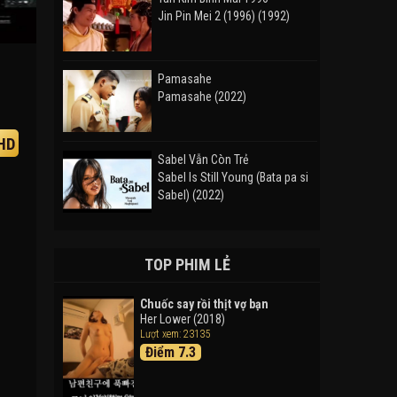
Jin Pin Mei 2 (1996) (1992)
Pamasahe
Pamasahe (2022)
HD
Sabel Vẫn Còn Trẻ
Sabel Is Still Young (Bata pa si
Sabel) (2022)
Đường Mòn
Takas (2024)
TOP PHIM LẺ
Chuốc say rồi thịt vợ bạn
Her Lower (2018)
Thám Tử Lừng Danh Conan 26:
Lượt xem: 23135
Tàu Ngầm Sắt Màu Đen
Điểm 7.3
Detective Conan: Black Iron
Submarine (2023)