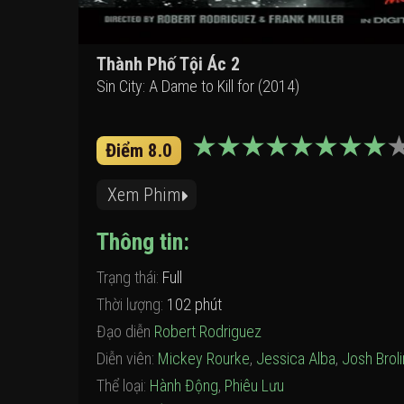
Thành Phố Tội Ác 2
Sin City: A Dame to Kill for (2014)
Điểm 8.0
Xem Phim
Thông tin:
Trạng thái:
Full
Thời lượng:
102 phút
Đạo diễn
Robert Rodriguez
Diễn viên:
Mickey Rourke
,
Jessica Alba
,
Josh Broli
Thể loại:
Hành Động
,
Phiêu Lưu