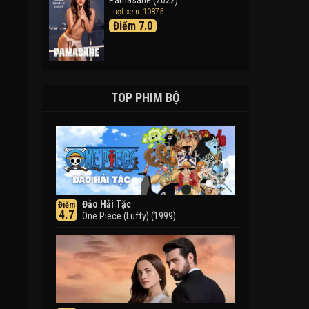
Pamasahe (2022)
Lượt xem: 10875
Điểm 7.0
TOP PHIM BỘ
Đảo Hải Tặc
Điểm
4.7
One Piece (Luffy) (1999)