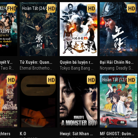
FHD
HD
HD
HD
42/42)
Hoàn Tất (24/24)
Truyền Thuyết Về Tình Yêu
Tử Xuyên: Quang Minh Tam Kiệt
Quyền bá luyện rồng chi Bạo tẩu Đông Kinh
Đại Hải Chiến Noryang: Biển Chết
Love Of The Two Realms (2024)
Eternal Brotherhood (2024)
Tokyo Bang Bang (2018)
Noryang: Deadly Sea (2023)
HD
HD
HD
HD
Hoàn Tất (12/12)
ghters
K.O
Hwayi: Sát Nhan Trang
MF GHOST: Đường Đua Khốc Liệt