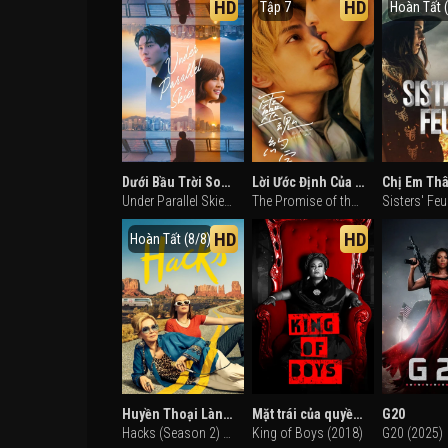
HD
HD
Tập 7
Hoàn Tất 
Dưới Bầu Trời Song Song
Lời Ước Định Của Linh Hồn
Chị Em Th
Under Parallel Skies (2024)
The Promise of the Soul (2025)
Sisters' Fe
HD
HD
Hoàn Tất (8/8)
Huyền Thoại Làng Hài (Phần 2)
Mặt trái của quyền lực
G20
Hacks (Season 2) (2022)
King of Boys (2018)
G20 (2025)