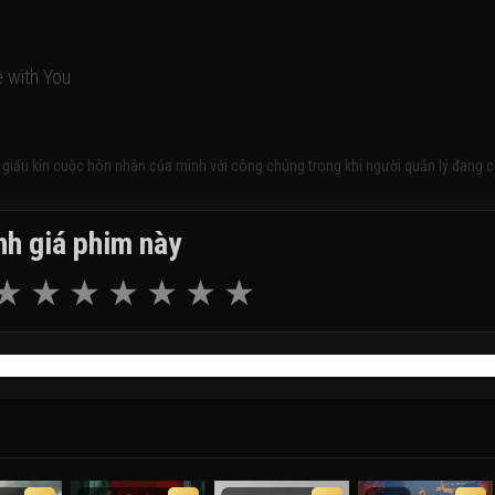
 with You
đã giấu kín cuộc hôn nhân của mình với công chúng trong khi người quản lý đang 
h giá phim này