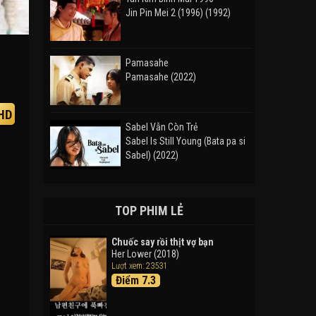
Jin Pin Mei 2 (1996) (1992)
Pamasahe
Pamasahe (2022)
HD
Sabel Vẫn Còn Trẻ
Sabel Is Still Young (Bata pa si
Sabel) (2022)
Đường Mòn
Takas (2024)
TOP PHIM LẺ
Chuốc say rồi thịt vợ bạn
Her Lower (2018)
Thám Tử Lừng Danh Conan 26:
Lượt xem: 23531
Tàu Ngầm Sắt Màu Đen
Điểm 7.3
Detective Conan: Black Iron
Submarine (2023)