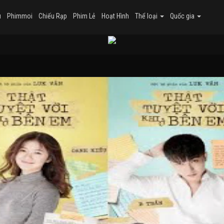
u
Phimmoi
Chiếu Rạp
Phim Lẻ
Hoạt Hình
Thể loại
Quốc gia