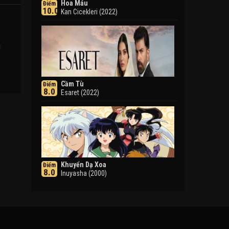
Hoa Máu
Điểm
10.0
Kan Cicekleri (2022)
1
Cầm Tù
Điểm
8.0
Esaret (2022)
Khuyển Dạ Xoa
Điểm
8.0
Inuyasha (2000)