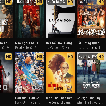
HD
HD
HD
HD
(20/20)
Hoàn Tất (21/21)
Hoàn Tất(10/10)
Tập 15
âm Thù
Nhà Nghỉ Châu Quang
Đế Chế Thời Trang
Bắt Tướng Quân Về Làm Áp Trại Phu Quân
ud (2024)
Pearl Hotel (2024)
La Maison (2024)
Recruit a General to Lead the Troops (2025)
HD
HD
HD
HD
Hoàn tất (18/18)
Haikyu!!: Trận Chiến Bãi Phế Liệu
Môn Thể Thao Đẹp
Chuyện Tình Cây Sơn Tra
HAIKYU!! The Dumpster Battle (2024)
The Beautiful Game (2024)
When The Hawthorn Blooms (2025)