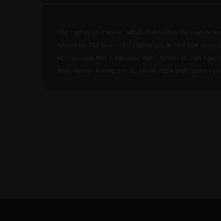
Thật tuyệt vời khi ở bên em VietSub, Thật tuyệt vời khi ở bên em thu
full/trọn bộ, Thật tuyệt vời khi ở bên em phụ đề, Thật tuyệt vời khi
HD, Vuot Nguc: Phan 1, Vuot Nguc: Phan 1 full/tron bo, Vuot Nguc: P
Break: Season 1 bản đẹp, trọn bộ, phụ đề, Prison Break: Season 1 trai