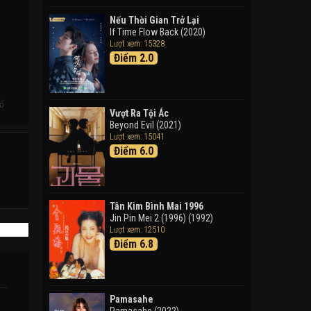
Doraemon: Nobita Và Cuộc
Phiêu Lưu Vào Thế Giới Trong
Nếu Thời Gian Trở Lại
Tranh
If Time Flow Back (2020)
Lượt xem: 15328
Doraemon the Movie: Nobita's
Điểm 2.0
Art World Tales (2025)
Tháng Ngày Tươi Đẹp
Good Time (2015)
cố
Vượt Ra Tội Ác
Beyond Evil (2021)
Lượt xem: 15041
Điểm 6.0
Tân Kim Bình Mai 1996
Jin Pin Mei 2 (1996) (1992)
Lượt xem: 12510
Điểm 6.8
Pamasahe