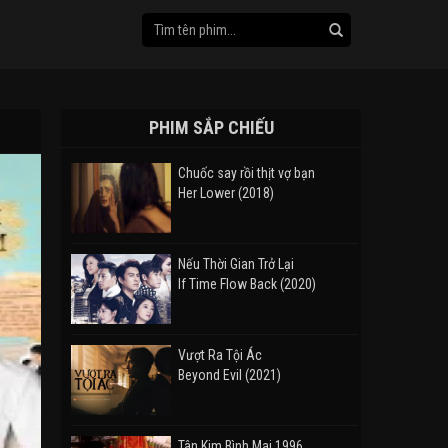
PHIM SẮP CHIẾU
Chuốc say rồi thịt vợ bạn
Her Lower (2018)
Nếu Thời Gian Trở Lại
If Time Flow Back (2020)
Vượt Ra Tội Ác
Beyond Evil (2021)
Tân Kim Bình Mai 1996