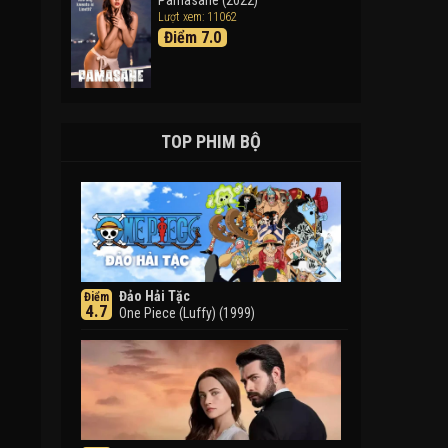
Pamasahe (2022)
Lượt xem: 11062
Điểm 7.0
TOP PHIM BỘ
Đảo Hải Tặc
Điểm
4.7
One Piece (Luffy) (1999)