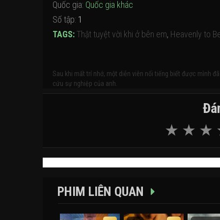
Quốc gia:
Quốc gia khác
Số tập:
1
TAGS:
Thật tuyệt vời khi ở bên em
,
Heavenly to Be
Sau khi mất trí nhớ, một diễn viên nổi tiếng biết được mình 
cứu sự nghiệp của anh.
Đán
PHIM LIÊN QUAN