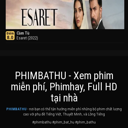
Cầm Tù
Điểm
8.0
Esaret (2022)
PHIMBATHU - Xem phim
miễn phí, Phimhay, Full HD
Khuyển Dạ Xoa
Điểm
tại nhà
8.0
Inuyasha (2000)
PHIMBATHU
- nơi bạn có thể tận hưởng miễn phí những bộ phim chất lượng
cao với phụ đề Tiếng Việt, Thuyết Minh, và Lồng Tiếng
#phimbathu #phim_bat_hu #phim_bathu