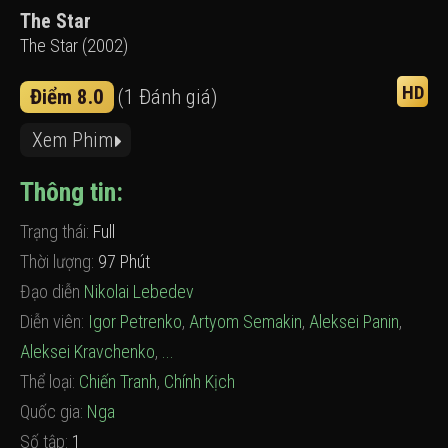
The Star
The Star (2002)
HD
Điểm 8.0
(1 Đánh giá)
Xem Phim
Thông tin:
Trạng thái:
Full
Thời lượng:
97 Phút
Đạo diễn
Nikolai Lebedev
Diễn viên:
Igor Petrenko
,
Artyom Semakin
,
Aleksei Panin
,
Aleksei Kravchenko
,
...
Thể loại:
Chiến Tranh
,
Chính Kịch
Quốc gia:
Nga
Số tập:
1