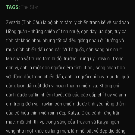
TAGS:
The Star
Zvezda (Tinh Cầu) là bộ phim tâm lý chiến tranh kể về sư đoàn
Hồng quân - những chiến sĩ tinh nhuệ, dạn dày lửa đạn, tuy cá
tính rất khác nhau nhưng tất cả đều giống nhau ở lí tưởng và
mục đích chiến đấu cao cả: "Vì Tổ quốc, sẵn sàng hi sinh !".
Mà nhân vật trung tâm là đội trưởng Trung úy Travkin. Trong
đơn vị, anh là một con người điềm tĩnh, ít nói, sống chan hòa
với đồng đội, trong chiến đấu, anh là người chỉ huy mưu trí, quả
cảm, luôn dẫn dắt đơn vị hoàn thành nhiệm vụ. Không chỉ
dành được sự tín nhiệm tuyệt đối của các cấp chỉ huy và anh
em trong đơn vị, Travkin còn chiếm được tình yêu nồng thắm
của cô hiệu thính viên xinh đẹp Katya. Giữa cánh rừng trận
mạc, mối tình thi vị, trong sáng của Travkin và Katya ngân
vang như một khúc ca lãng mạn, làm nổi bật vẻ đẹp dịu dàng