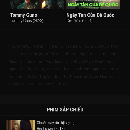
Tommy Guns
Ngày Tàn Của Đế Quốc
Tommy Guns (2023)
Civil War (2024)
The Star VietSub, The Star thuyết minh, The Star HD, The Star, Vượt Ngục: Phần 1
full/trọn bộ, The Star phụ đề, The Star trailer, Vuot Nguc: Phan 1 VietSub, Vuot
Nguc: Phan 1 thuyet minh, Vuot Nguc: Phan 1 HD, Vuot Nguc: Phan 1, Vuot
Nguc: Phan 1 full/tron bo, Vuot Nguc: Phan 1 phu de, Vuot Nguc: Phan 1 trailer
Xem phim , , VietSub, Thuyết minh, full HD, Prison Break: Season 1 bản đẹp, trọn
bộ, phụ đề, Prison Break: Season 1 trailer
PHIM SẮP CHIẾU
Chuốc say rồi thịt vợ bạn
Her Lower (2018)