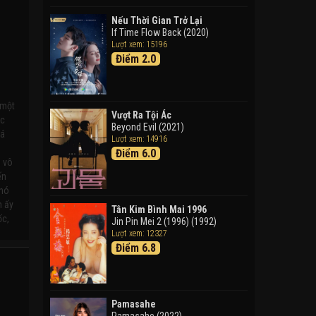
Doraemon: Nobita Và Cuộc
Phiêu Lưu Vào Thế Giới Trong
Nếu Thời Gian Trở Lại
Tranh
If Time Flow Back (2020)
Lượt xem: 15196
Doraemon the Movie: Nobita's
Điểm 2.0
Art World Tales (2025)
Tháng Ngày Tươi Đẹp
Good Time (2015)
 một
Vượt Ra Tội Ác
ác
Beyond Evil (2021)
há
Lượt xem: 14916
Điểm 6.0
i vô
ến
 nó
h ấy
Tân Kim Bình Mai 1996
ốc,
Jin Pin Mei 2 (1996) (1992)
Lượt xem: 12327
Điểm 6.8
Pamasahe