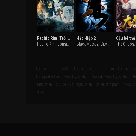
Pacific Rim: Trỗi Dậy
Hắc Hiệp 2
Pacific Rim: Uprising (2018)
Black Mask 2: City of Masks (2002)
The Transporter VietSub, The Transporter thuyết minh, The Transpor
Transporter trailer, Vuot Nguc: Phan 1 VietSub, Vuot Nguc: Phan 1 t
Nguc: Phan 1 phu de, Vuot Nguc: Phan 1 trailer Xem phim , , VietSub,
trailer