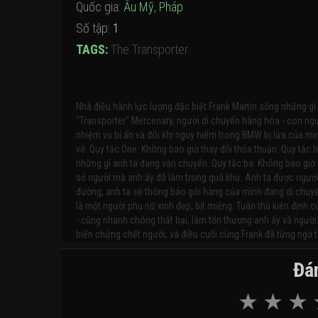
Quốc gia:
Âu Mỹ
,
Pháp
Số tập:
1
TAGS:
The Transporter
Nhà điều hành lực lượng đặc biệt Frank Martin sống những gì
"Transporter" Mercenary, người di chuyển hàng hóa - con ngư
nhiệm vụ bí ẩn và đôi khi nguy hiểm trong BMW bị lừa của mì
vỡ. Quy tắc One: Không bao giờ thay đổi thỏa thuận. Quy tắc
những gì anh ta đang vận chuyển. Quy tắc ba: Không bao giờ 
số người mà anh ấy đã làm trong quá khứ. Anh ta được người
đường, anh ta sẽ thông báo gói hàng của mình đang di chuyển
là một người phụ nữ xinh đẹp, bịt miệng. Tuân thủ kiên định c
- cũng nhanh chóng thất bại, làm tổn thương anh ấy và ngườ
biến chứng chết người, và điều cuối cùng Frank đã từng ngờ tớ
Đán