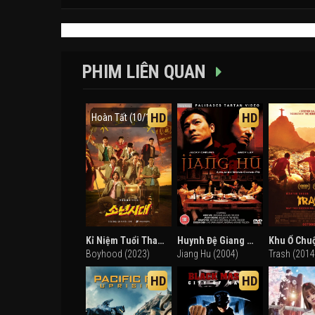
PHIM LIÊN QUAN
HD
HD
Hoàn Tất (10/10)
Kỉ Niệm Tuổi Thanh Xuân
Huynh Đệ Giang Hồ
Khu Ổ Chu
Boyhood (2023)
Jiang Hu (2004)
Trash (2014
HD
HD