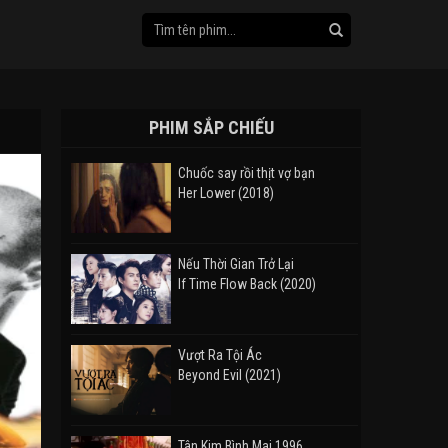
PHIM SẮP CHIẾU
Chuốc say rồi thịt vợ bạn
Her Lower (2018)
Nếu Thời Gian Trở Lại
If Time Flow Back (2020)
Vượt Ra Tội Ác
Beyond Evil (2021)
Tân Kim Bình Mai 1996