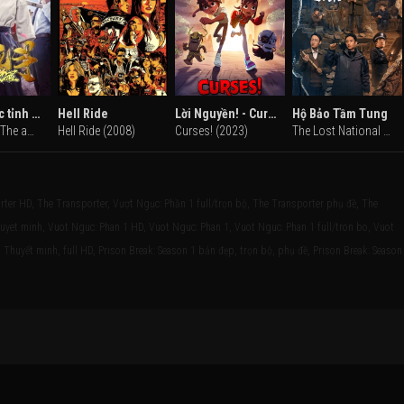
Cậu bé thức tỉnh trong đại loạn
Hell Ride
Lời Nguyền! - Curses!
Hộ Bảo Tầm Tung
The Chaos: The awakened Boy (2017)
Hell Ride (2008)
Curses! (2023)
The Lost National Treasure (2025)
ter HD, The Transporter, Vượt Ngục: Phần 1 full/trọn bộ, The Transporter phụ đề, The
huyet minh, Vuot Nguc: Phan 1 HD, Vuot Nguc: Phan 1, Vuot Nguc: Phan 1 full/tron bo, Vuot
 Thuyết minh, full HD, Prison Break: Season 1 bản đẹp, trọn bộ, phụ đề, Prison Break: Season