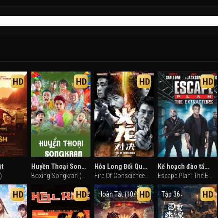
HD
HD
HD
HD
ột
Huyền Thoại Songkran
Hỏa Long Đối Quyết
Kế hoạch đào tẩu 3: Giải cứu
)
Boxing Songkran (2019)
Fire Of Conscience (2010)
Escape Plan: The Extractors (2019)
HD
HD
HD
HD
Hoàn Tất (10/10)
Tập 36