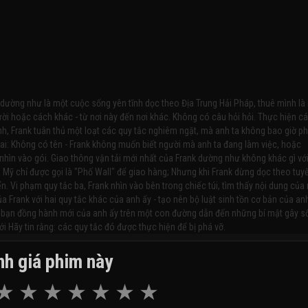
 dường như là một cuộc sống yên tĩnh dọc theo Địa Trung Hải Pháp, thuê mình là
ời hoặc cách khác - từ nơi này đến nơi khác. Không có câu hỏi hỏi. Thực hiện c
nh, Frank tuân thủ một loạt các quy tắc nghiêm ngặt, mà anh ta không bao giờ p
 hai: Không có tên - Frank không muốn biết người mà anh ta đang làm việc, hoặc
nhìn vào gói. Giao thông vận tải mới nhất của Frank dường như không khác gì vớ
 Mỹ chỉ được gọi là "Phố Wall" để giao hàng; Nhưng khi Frank dừng dọc theo tuy
. Vi phạm quy tắc ba, Frank nhìn vào bên trong chiếc túi, tìm thấy nội dung của
ủa Frank với hai quy tắc khác của anh ấy - tạo nên bộ luật sinh tồn cơ bản của an
i bạn đồng hành mới của anh ấy trên một con đường dẫn đến những bí mật gây s
i Hãy tin rằng: các quy tắc đó được thực hiện để bị phá vỡ.
h giá phim này