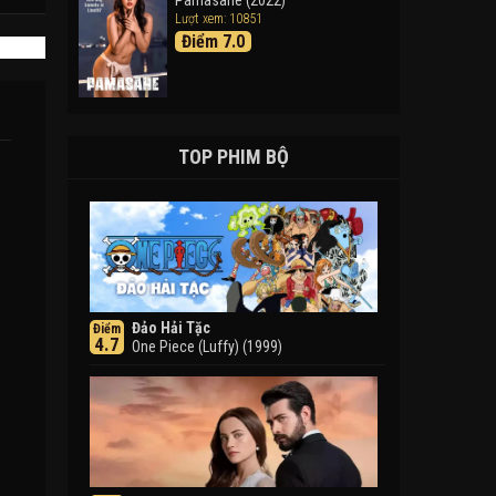
Pamasahe (2022)
Lượt xem: 10851
Điểm 7.0
TOP PHIM BỘ
Đảo Hải Tặc
Điểm
4.7
One Piece (Luffy) (1999)