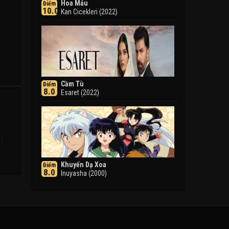
Hoa Máu
Điểm
10.0
Kan Cicekleri (2022)
Cầm Tù
Điểm
8.0
Esaret (2022)
 1
Khuyển Dạ Xoa
Điểm
8.0
Inuyasha (2000)