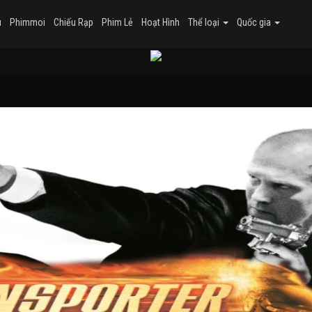
u
Phimmoi
Chiếu Rạp
Phim Lẻ
Hoạt Hình
Thể loại
Quốc gia