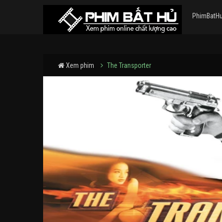
PhimBatH
Xem phim
The Transporter