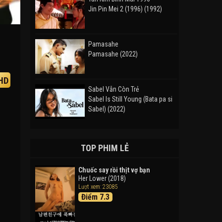
Jin Pin Mei 2 (1996) (1992)
Pamasahe
Pamasahe (2022)
HD
Sabel Vẫn Còn Trẻ
Sabel Is Still Young (Bata pa si
Sabel) (2022)
Đường Mòn
Takas (2024)
TOP PHIM LẺ
Chuốc say rồi thịt vợ bạn
Her Lower (2018)
Thám Tử Lừng Danh Conan 26:
Lượt xem: 23085
Tàu Ngầm Sắt Màu Đen
Điểm 7.3
Detective Conan: Black Iron
Submarine (2023)