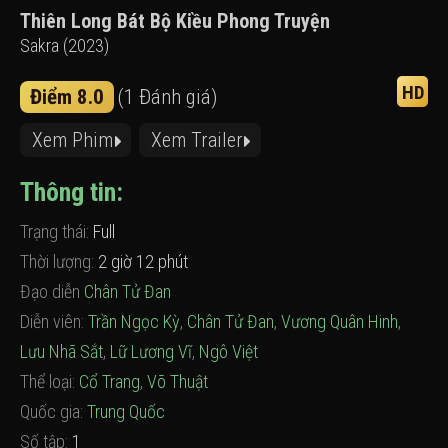
Thiên Long Bát Bộ Kiều Phong Truyện
Sakra (2023)
HD
Điểm 8.0
(1 Đánh giá)
Xem Phim
Xem Trailer
Thông tin:
Trạng thái:
Full
Thời lượng:
2 giờ 12 phút
Đạo diễn
Chân Tử Đan
Diễn viên:
Trần Ngọc Kỳ
,
Chân Tử Đan
,
Vương Quân Hinh
,
Lưu Nhã Sắt
,
Lữ Lương Vĩ
,
Ngô Việt
Thể loại:
Cổ Trang
,
Võ Thuật
Quốc gia:
Trung Quốc
Số tập:
1