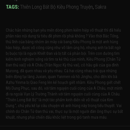
TAGS:
Thiên Long Bát Bộ Kiều Phong Truyện
,
Sakra
Chắc hẳn những bạn yêu mến dòng phim kiếm hiệp võ thuật thì đã hiểu
phần nào nội dung từ tiêu đề phim rồi phải không ? Vào thời Bắc Tống,
thủ lĩnh của băng nhóm ăn mày cái bang Kiều Phong là một anh hùng
hào hiệp, được võ công cũng như võ lâm ủng hộ, nhưng anh ta bất ngờ
bị buộc tội là người Khiết Đan và bị tất cả phản bội. Trên con đường tìm
kiếm kinh nghiệm sống và tìm ra kẻ thù của mình, Kiều Phong (Chân Tử
Đan thủ vai)) và A Châu (Trần Ngọc Kỳ thủ vai), cô hầu gái của gia đình
Murong, đã quen nhau và yêu nhau. Cả hai cùng nhau trải qua những
biến động tại làng Juxian, quan Yanmen và hồ Jinghu, cho đến khi bà
Azhu Yinma bị Qiao Feng lên kế hoạch giết nhầm. Kiều Phong giết chết
Mộ Dung Phục, sau đó, với tâm nguyện cuối cùng của A Châu, một mình
đi ra ngoài Vạn Lý Trường Thành với tâm nguyện cuối cùng của A Châu.
"Thiên Long Bát Bộ" là một tác phẩm kinh điển về võ thuật của Kim
Dung.", chủ yếu kể lại câu chuyện về anh hùng này trong tiểu thuyết. Vai
chính do Chân Tử Đan thủ vai, thực sự là một người đàn ông thực sự bất
khuất, nhưng phải chiến đấu khốc liệt trong gió tanh mưa máu.