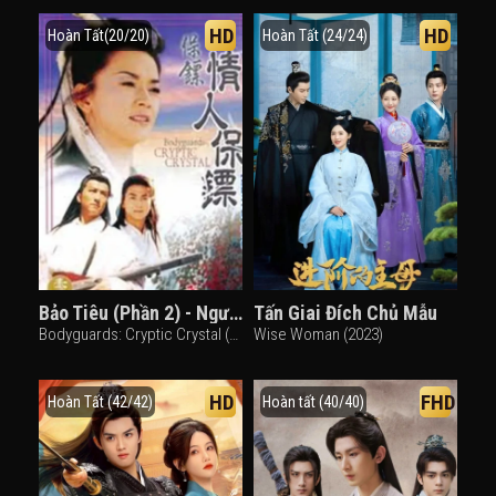
HD
HD
Hoàn Tất(20/20)
Hoàn Tất (24/24)
Bảo Tiêu (Phần 2) - Người Tình Hiệp Khách
Tấn Giai Đích Chủ Mẫu
Bodyguards: Cryptic Crystal (1999)
Wise Woman (2023)
HD
FHD
Hoàn Tất (42/42)
Hoàn tất (40/40)