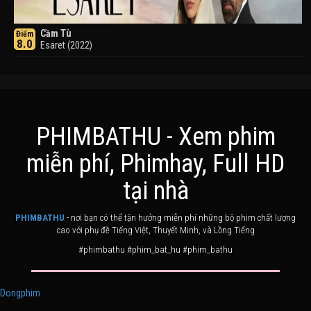
Cầm Tù
Điểm
8.0
Esaret (2022)
PHIMBATHU - Xem phim
miễn phí, Phimhay, Full HD
Khuyển Dạ Xoa
Điểm
tại nhà
8.0
Inuyasha (2000)
PHIMBATHU
- nơi bạn có thể tận hưởng miễn phí những bộ phim chất lượng
cao với phụ đề Tiếng Việt, Thuyết Minh, và Lồng Tiếng
#phimbathu #phim_bat_hu #phim_bathu
Dongphim