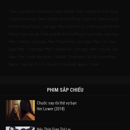
Thiên Long Bát Bộ Kiều Phong Truyện VietSub, Thiên Long Bát Bộ Kiều Phong
Truyện thuyết minh, Thiên Long Bát Bộ Kiều Phong Truyện HD, Thiên Long Bát
Bộ Kiều Phong Truyện, Vượt Ngục: Phần 1 full/trọn bộ, Thiên Long Bát Bộ Kiều
Phong Truyện phụ đề, Thiên Long Bát Bộ Kiều Phong Truyện trailer, Vuot Nguc:
Phan 1 VietSub, Vuot Nguc: Phan 1 thuyet minh, Vuot Nguc: Phan 1 HD, Vuot
Nguc: Phan 1, Vuot Nguc: Phan 1 full/tron bo, Vuot Nguc: Phan 1 phu de, Vuot
Nguc: Phan 1 trailer Xem phim , , VietSub, Thuyết minh, full HD, Prison Break:
Season 1 bản đẹp, trọn bộ, phụ đề, Prison Break: Season 1 trailer
PHIM SẮP CHIẾU
Chuốc say rồi thịt vợ bạn
Her Lower (2018)
Nếu Thời Gian Trở Lại