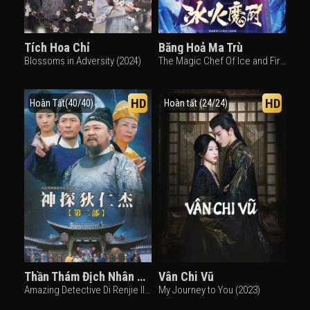
Tích Hoa Chỉ
Băng Hoả Ma Trù
Blossoms in Adversity (2024)
The Magic Chef Of Ice and Fire (2021)
HD
HD
Hoàn Tất(40/40)
Hoàn tất (24/24)
Thần Thám Địch Nhân Kiệt 2
Vân Chi Vũ
Amazing Detective Di Renjie II (2006)
My Journey to You (2023)