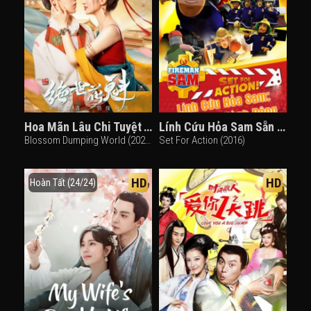
Hoa Mãn Lâu Chi Tuyệt Thế Hoa Khôi
Lính Cứu Hỏa Sam Sẵn Sàng Hành Động
Blossom Dumping World (2023)
Set For Action (2016)
HD
HD
Hoàn Tất (24/24)