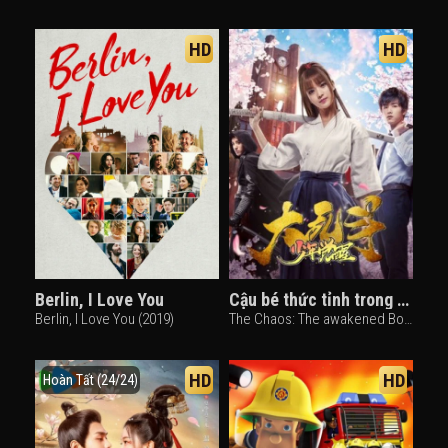
HD
HD
Berlin, I Love You
Cậu bé thức tỉnh trong đại loạn
Berlin, I Love You (2019)
The Chaos: The awakened Boy (2017)
HD
HD
Hoàn Tất (24/24)