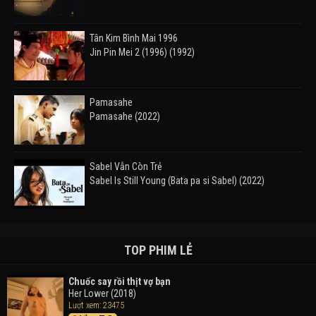
Tân Kim Bình Mai 1996
Jin Pin Mei 2 (1996) (1992)
Pamasahe
Pamasahe (2022)
Sabel Vẫn Còn Trẻ
Sabel Is Still Young (Bata pa si Sabel) (2022)
Đường Mòn
Takas (2024)
TOP PHIM LẺ
Chuốc say rồi thịt vợ bạn
Her Lower (2018)
Thám Tử Lừng Danh Conan 26: Tàu Ngầm Sắt Màu
Lượt xem: 23475
Đen