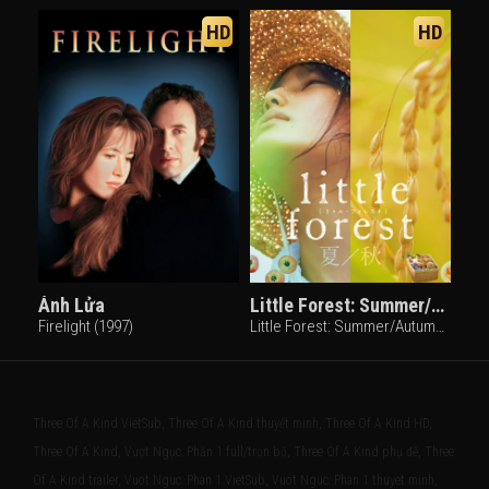
HD
HD
Ánh Lửa
Little Forest: Summer/Autumn
Firelight (1997)
Little Forest: Summer/Autumn (2014)
Three Of A Kind VietSub, Three Of A Kind thuyết minh, Three Of A Kind HD,
Three Of A Kind, Vượt Ngục: Phần 1 full/trọn bộ, Three Of A Kind phụ đề, Three
Of A Kind trailer, Vuot Nguc: Phan 1 VietSub, Vuot Nguc: Phan 1 thuyet minh,