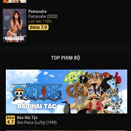
Pamasahe
Pamasahe (2022)
Lượt xem: 11020
Điểm 7.0
TOP PHIM BỘ
Đảo Hải Tặc
Điểm
4.7
One Piece (Luffy) (1999)