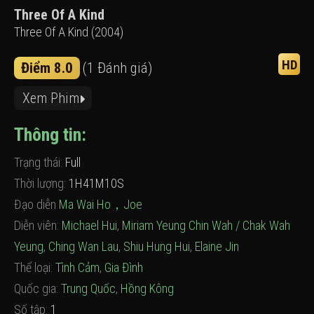
Three Of A Kind
Three Of A Kind (2004)
HD
Điểm 8.0
(1 Đánh giá)
Xem Phim
Thông tin:
Trạng thái:
Full
Thời lượng:
1H41M10S
Đạo diễn
Ma Wai Ho，Joe
Diễn viên:
Michael Hui
,
Miriam Yeung Chin Wah / Chak Wah
Yeung
,
Ching Wan Lau
,
Shiu Hung Hui
,
Elaine Jin
Thể loại:
Tình Cảm
,
Gia Đình
Quốc gia:
Trung Quốc
,
Hồng Kông
Số tập:
1