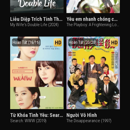
Liễu Diệp Trích Tinh Thần
Yêu em nhanh chóng của Thời gian lang nhân
My Wife's Double Life (2024)
The Playboy: A Frightening Love (2017)
HD
HD
Hoàn Tất (16/16)
Hoàn Tất (20/20)
Từ Khóa Tình Yêu: Search WWW
Người Vô Hình
Search: WWW (2019)
The Disappearance (1997)