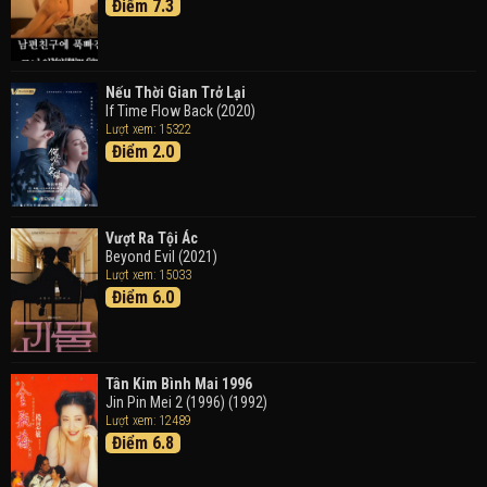
Điểm 7.3
Detective Conan: Black Iron Submarine (2023)
Doraemon: Nobita Và Cuộc Phiêu Lưu Vào Thế Giới
Trong Tranh
Nếu Thời Gian Trở Lại
Doraemon the Movie: Nobita's Art World Tales (2025)
If Time Flow Back (2020)
Lượt xem: 15322
Điểm 2.0
Tháng Ngày Tươi Đẹp
Good Time (2015)
Vượt Ra Tội Ác
Beyond Evil (2021)
Lượt xem: 15033
Điểm 6.0
Tân Kim Bình Mai 1996
Jin Pin Mei 2 (1996) (1992)
Lượt xem: 12489
Điểm 6.8