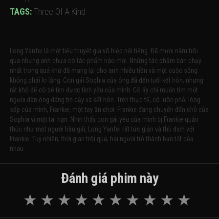
TAGS:
Three Of A Kind
Long Yanfei là một tiểu thuyết gia võ hiệp nổi tiếng. Đã mười năm trôi
qua nhưng anh chưa có tác phẩm nào mới. Những tác phẩm bán chạy
nhất trong quá khứ đã mang lại cho anh nhiều tiền và một cuộc sống
không phải lo lắng. Con gái Sophia của ông đã đến tuổi kết hôn, nhưng
rất khó để cô bé tìm được tình yêu của mình. Cô ấy chỉ muốn tìm một
người đàn ông đáng tin cậy và kết hôn. Trên thực tế, cô luôn phải lòng
sếp của mình, Frankie, một tay ăn chơi. Frankie đang chuyển đến chỗ của
Sophia vì một tai nạn. Nhìn thấy con gái yêu của mình bị Frankie quản
thúc như một người hầu gái, Long Yanfei rất tức giận và thù địch với
Frankie. Tuy nhiên, thời gian trôi qua, hai người trở thành bạn tốt của
nhau.
Đánh giá phim này