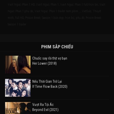
Vuot Nguc: Phan 1 HD, Vuot Nguc: Phan 1, Vuot Nguc: Phan 1 full/tron bo, Vuot
Nguc: Phan 1 phu de, Vuot Nguc: Phan 1 trailer Xem phim , , VietSub, Thuyết
minh, full HD, Prison Break: Season 1 bản đẹp, trọn bộ, phụ đề, Prison Break:
Season 1 trailer
PHIM SẮP CHIẾU
Chuốc say rồi thịt vợ bạn
Her Lower (2018)
Nếu Thời Gian Trở Lại
If Time Flow Back (2020)
Vượt Ra Tội Ác
Beyond Evil (2021)