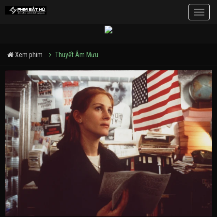
Toggle
naviga
Xem phim
Thuyết Âm Mưu