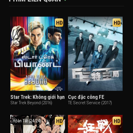
HD
HD
Star Trek: Không giới hạn
Cục đặc công FE
Star Trek Beyond (2016)
TE Secret Service (2017)
HD
HD
Hoàn Tất (24/24)