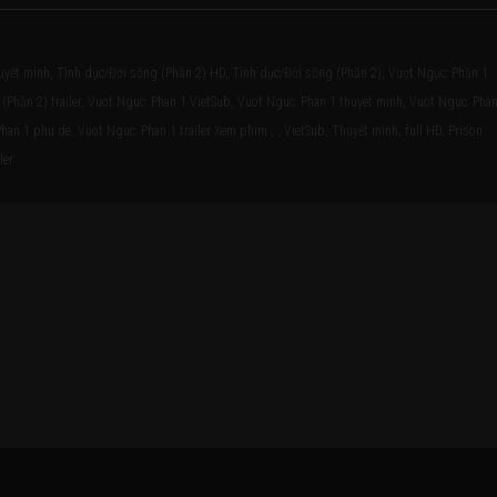
uyết minh, Tình dục/Đời sống (Phần 2) HD, Tình dục/Đời sống (Phần 2), Vượt Ngục: Phần 1
(Phần 2) trailer, Vuot Nguc: Phan 1 VietSub, Vuot Nguc: Phan 1 thuyet minh, Vuot Nguc: Pha
han 1 phu de, Vuot Nguc: Phan 1 trailer Xem phim , , VietSub, Thuyết minh, full HD, Prison
ler