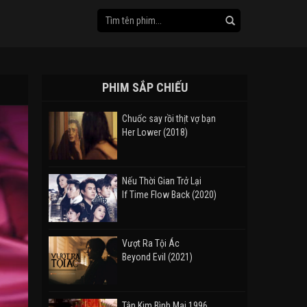
PHIM SẮP CHIẾU
Chuốc say rồi thịt vợ bạn
Her Lower (2018)
Nếu Thời Gian Trở Lại
If Time Flow Back (2020)
Vượt Ra Tội Ác
Beyond Evil (2021)
Tân Kim Bình Mai 1996