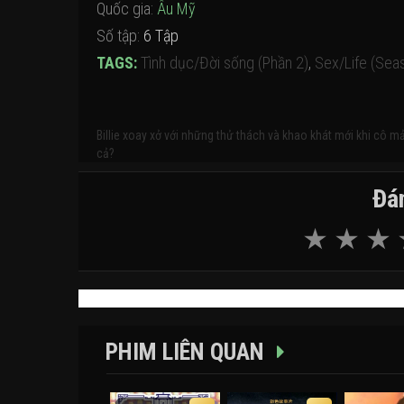
Quốc gia:
Âu Mỹ
Số tập:
6 Tập
TAGS:
Tình dục/Đời sống (Phần 2)
,
Sex/Life (Sea
Billie xoay xở với những thử thách và khao khát mới khi cô
cả?
Đán
PHIM LIÊN QUAN