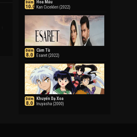
Hoa Máu
Điểm
10.0
Kan Cicekleri (2022)
n 1
Cầm Tù
Điểm
8.0
Esaret (2022)
Khuyển Dạ Xoa
Điểm
8.0
Inuyasha (2000)