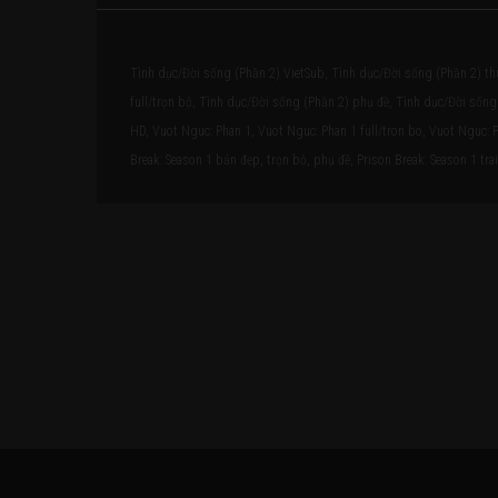
Tình dục/Đời sống (Phần 2) VietSub, Tình dục/Đời sống (Phần 2) th
full/trọn bộ, Tình dục/Đời sống (Phần 2) phụ đề, Tình dục/Đời sống 
HD, Vuot Nguc: Phan 1, Vuot Nguc: Phan 1 full/tron bo, Vuot Nguc: P
Break: Season 1 bản đẹp, trọn bộ, phụ đề, Prison Break: Season 1 trai