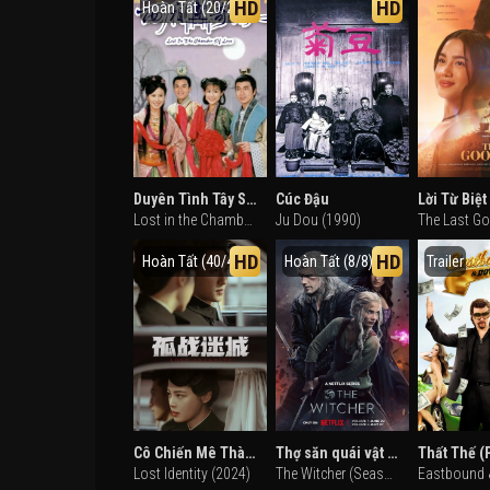
HD
HD
Hoàn Tất (20/20)
Duyên Tình Tây Sương
Cúc Đậu
Lost in the Chamber of Love (2004)
Ju Dou (1990)
HD
HD
Hoàn Tất (40/40)
Hoàn Tất (8/8)
Trailer
Cô Chiến Mê Thành
Thợ săn quái vật (Phần 3)
Thất Thế (
Lost Identity (2024)
The Witcher (Season 3) (2023)