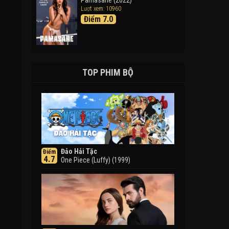
Pamasahe (2022)
Lượt xem: 10960
Điểm 7.0
TOP PHIM BỘ
Đảo Hải Tặc
Điểm
4.7
One Piece (Luffy) (1999)