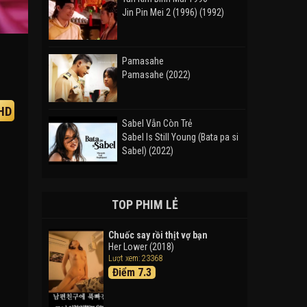
Jin Pin Mei 2 (1996) (1992)
Pamasahe
Pamasahe (2022)
HD
Sabel Vẫn Còn Trẻ
Sabel Is Still Young (Bata pa si
Sabel) (2022)
Đường Mòn
Takas (2024)
TOP PHIM LẺ
Chuốc say rồi thịt vợ bạn
Her Lower (2018)
Thám Tử Lừng Danh Conan 26:
Lượt xem: 23368
Tàu Ngầm Sắt Màu Đen
Điểm 7.3
Detective Conan: Black Iron
Submarine (2023)