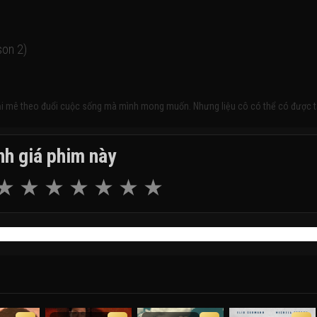
son 2)
 mải mê theo đuổi cuộc sống mà mình mong muốn. Nhưng liệu cô có thể có được t
h giá phim này