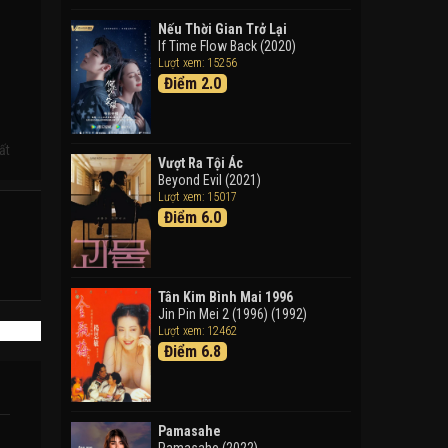
Doraemon: Nobita Và Cuộc
Phiêu Lưu Vào Thế Giới Trong
Nếu Thời Gian Trở Lại
Tranh
If Time Flow Back (2020)
Lượt xem: 15256
Doraemon the Movie: Nobita's
Điểm 2.0
Art World Tales (2025)
Tháng Ngày Tươi Đẹp
Good Time (2015)
ất
Vượt Ra Tội Ác
Beyond Evil (2021)
Lượt xem: 15017
Điểm 6.0
Tân Kim Bình Mai 1996
Jin Pin Mei 2 (1996) (1992)
Lượt xem: 12462
Điểm 6.8
Pamasahe