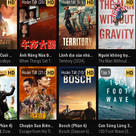
HD
HD
HD
HD
Hoàn Tất (20/20)
Hoàn tất (6/6)
Lời Từ Biệt Cuối Cùng
Ánh Nắng Nửa Đêm
Lãnh địa của nhà Lawson
Người không trọng lực
The Last Goodbye (2025)
When Things Get Tough (1990)
Territory (2024)
The Man Without Gravity (2019)
HD
HD
HD
HD
Hoàn Tất (21/21)
Hoàn Tất (10/10)
Tập 5
Phần 4)
Chuyện Xưa Biên Thủy
Bosch (Phần 6)
Cơn Sóng Lừng 30 Mét (Phần 3)
Eastbound & Down (Season 4) (2013)
Escape from the Trilateral Slopes (2024)
Bosch (Season 6) (2020)
100 Foot Wave (Season 3) (2025)