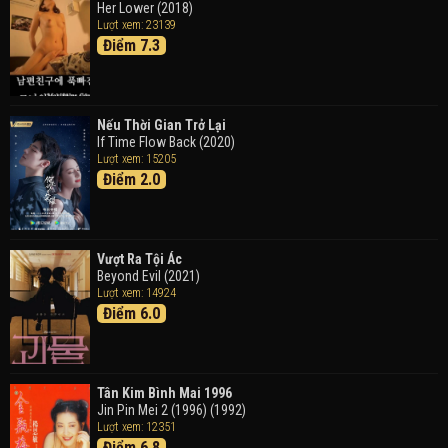
Her Lower (2018)
Thám Tử Lừng Danh Conan 26: Tàu Ngầm Sắt Màu
Lượt xem: 23139
Đen
Điểm 7.3
Detective Conan: Black Iron Submarine (2023)
Doraemon: Nobita Và Cuộc Phiêu Lưu Vào Thế Giới
Trong Tranh
Nếu Thời Gian Trở Lại
Doraemon the Movie: Nobita's Art World Tales (2025)
If Time Flow Back (2020)
Lượt xem: 15205
Điểm 2.0
Tháng Ngày Tươi Đẹp
Good Time (2015)
Vượt Ra Tội Ác
Beyond Evil (2021)
Lượt xem: 14924
Điểm 6.0
Tân Kim Bình Mai 1996
Jin Pin Mei 2 (1996) (1992)
Lượt xem: 12351
Điểm 6.8