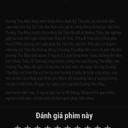
Dương Thụ Mậu thuở niên thiếu theo đuổi Sử Tiểu Na, là mối tình đầu,
sau này cha mẹ Sử Tiểu Na đưa con gái đi sang Hồng Kông học đại học,
Dương Thụ Mậu muốn theo đuổi Sử Tiểu Na đã đi Quảng Châu lập nghiệp,
gặp lại tuổi nhỏ ngồi cùng bàn Triệu Á Tịnh, Triệu Á Tịnh đem lòng yêu
thích DTM, nhưng còn gặp phải Sử Tiểu Na cản trở. Trời cho cơ duyên,
cha mẹ Sử Tiểu Na không đồng ý Dương Thụ Mậu làm con rể, nên đã cho
Dương Thụ Mậu biết được 2 người ở 2 giai tầng khác nhau, không thể đến
bên nhau. Triệu Á Tịnh lấy lòng thành công mẹ của Dương Thụ Mậu, mẹ
Dương Thụ Mậu đã xem cô ấy như là con dâu, thì ngay lúc này Dương
Thụ Mậu và Diệp Phi cả hai từ nhỏ trưởng thành, là tri kỷ của nhau, sau
khi cả hai cảm thấy bản thân yêu thích đối phương, tâm ý tương thông,
chuẩn bị kết hôn, thì gặp sự ngăn cản của mẹ Dương Thụ Mậu
Hai mươi năm sau, 2 người gặp lại tại Hồ Đồng, đã qua thời gian kiểm
nghiệm tình yêu, cả hai mới có thể hạnh phúc bên nhau
Đánh giá phim này