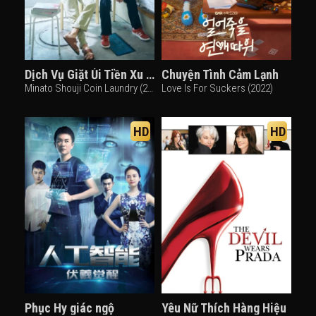
Dịch Vụ Giặt Ủi Tiền Xu Minato
Chuyện Tình Cảm Lạnh
Minato Shouji Coin Laundry (2022)
Love Is For Suckers (2022)
HD
HD
Phục Hy giác ngộ
Yêu Nữ Thích Hàng Hiệu