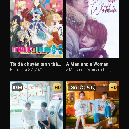
Tôi đã chuyển sinh thành nữ phản diện với vận mệnh bị điềm báo tử ám X
A Man and a Woman
Hamefura S2 (2021)
A Man and a Woman (1966)
HD
HD
Trailer
Hoàn Tất (16/16)