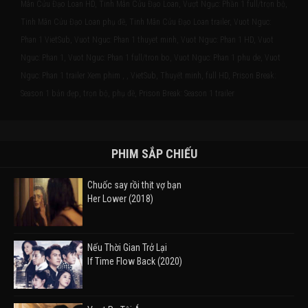
Mãn Cửu Đạo Loan HD, Tinh Mãn Cửu Đạo Loan, Vượt Ngục: Phần 1 full/trọn bộ,
Tinh Mãn Cửu Đạo Loan phụ đề, Tinh Mãn Cửu Đạo Loan trailer, Vuot Nguc:
Phan 1 VietSub, Vuot Nguc: Phan 1 thuyet minh, Vuot Nguc: Phan 1 HD, Vuot
Nguc: Phan 1, Vuot Nguc: Phan 1 full/tron bo, Vuot Nguc: Phan 1 phu de, Vuot
Nguc: Phan 1 trailer Xem phim , , VietSub, Thuyết minh, full HD, Prison Break:
Season 1 bản đẹp, trọn bộ, phụ đề, Prison Break: Season 1 trailer
PHIM SẮP CHIẾU
Chuốc say rồi thịt vợ bạn
Her Lower (2018)
Nếu Thời Gian Trở Lại
If Time Flow Back (2020)