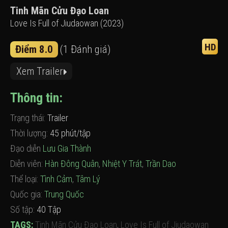
Tinh Mãn Cửu Đạo Loan
Love Is Full of Jiudaowan (2023)
HD
Điểm 8.0
(1 Đánh giá)
Xem Trailer
Thông tin:
Trạng thái:
Trailer
Thời lượng:
45 phút/tập
Đạo diễn
Lưu Gia Thành
Diễn viên:
Hàn Đông Quân
,
Nhiệt Y Trát
,
Trần Dao
Thể loại:
Tình Cảm
,
Tâm Lý
Quốc gia:
Trung Quốc
Số tập:
40 Tập
TAGS:
Tinh Mãn Cửu Đạo Loan
,
Love Is Full of Jiudaowan