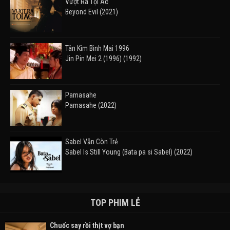
Vượt Ra Tội Ác
Beyond Evil (2021)
Tân Kim Bình Mai 1996
Jin Pin Mei 2 (1996) (1992)
Pamasahe
Pamasahe (2022)
Sabel Vẫn Còn Trẻ
Sabel Is Still Young (Bata pa si Sabel) (2022)
Đường Mòn
Takas (2024)
TOP PHIM LẺ
Chuốc say rồi thịt vợ bạn