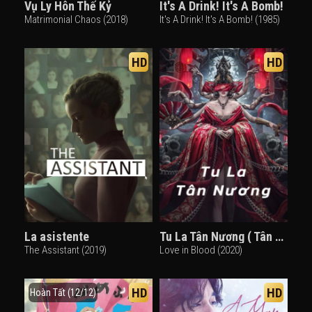
Vụ Ly Hôn Thế Kỷ
It's A Drink! It's A Bomb!
Matrimonial Chaos (2018)
It's A Drink! It's A Bomb! (1985)
HD
HD
La asistente
Tu La Tân Nương ( Tân La Tân Nương )
The Assistant (2019)
Love in Blood (2020)
HD
HD
Hoàn Tất (12/12)