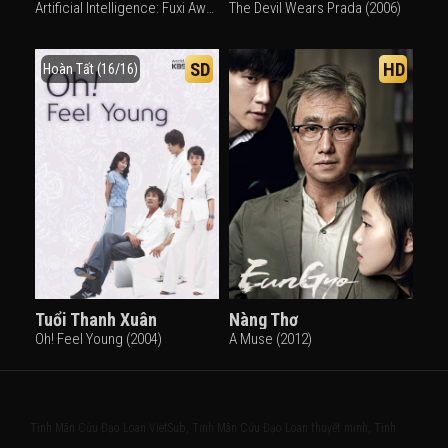
Artificial Intelligence: Fuxi Awakens (2016)
The Devil Wears Prada (2006)
SD
HD
Hoàn Tất (16/16)
Tuổi Thanh Xuân
Nàng Thơ
Oh! Feel Young (2004)
A Muse (2012)
Tinh Mãn Cửu Đạo Loan VietSub, Tinh Mãn Cửu Đạo Loan thuyết minh, Tinh