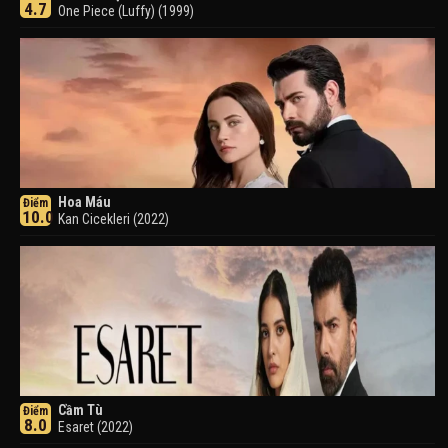
4.7
One Piece (Luffy) (1999)
Hoa Máu
Điểm
10.0
Kan Cicekleri (2022)
Cầm Tù
Điểm
8.0
Esaret (2022)