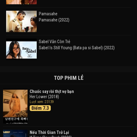
Pamasahe
Pamasahe (2022)
Sabel Vẫn Còn Trẻ
Sabel Is Still Young (Bata pa si Sabel) (2022)
Đường Mòn
Takas (2024)
TOP PHIM LẺ
Chuốc say rồi thịt vợ bạn
Her Lower (2018)
Thám Tử Lừng Danh Conan 26: Tàu Ngầm Sắt Màu
Lượt xem: 23139
Đen
Điểm 7.3
Detective Conan: Black Iron Submarine (2023)
Doraemon: Nobita Và Cuộc Phiêu Lưu Vào Thế Giới
Trong Tranh
Nếu Thời Gian Trở Lại