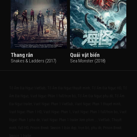
Thang rắn
Quái vật biển
Snakes & Ladders (2017)
Sea Monster (2018)
Tổ Ấm Địa Ngục VietSub, Tổ Ấm Địa Ngục thuyết minh, Tổ Ấm Địa Ngục HD, Tổ
Ấm Địa Ngục, Vượt Ngục: Phần 1 full/trọn bộ, Tổ Ấm Địa Ngục phụ đề, Tổ Ấm
Địa Ngục trailer, Vuot Nguc: Phan 1 VietSub, Vuot Nguc: Phan 1 thuyet minh,
Vuot Nguc: Phan 1 HD, Vuot Nguc: Phan 1, Vuot Nguc: Phan 1 full/tron bo, Vuot
Nguc: Phan 1 phu de, Vuot Nguc: Phan 1 trailer Xem phim , , VietSub, Thuyết
minh, full HD, Prison Break: Season 1 bản đẹp, trọn bộ, phụ đề, Prison Break:
Season 1 trailer