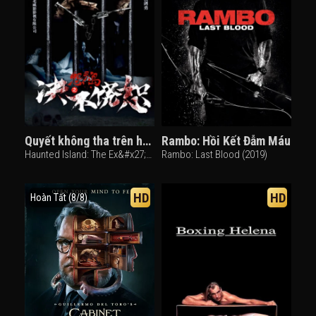
Quyết không tha trên hòn đảo Oán hồn
Rambo: Hồi Kết Đẫm Máu
Haunted Island: The Ex&#x27;&#x27;s Revenge (2018)
Rambo: Last Blood (2019)
HD
HD
Hoàn Tất (8/8)