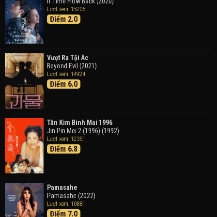
Doraemon the Movie: Nobita's Art World Tales (2025)
If Time Flow Back (2020)
Lượt xem: 15205
Điểm 2.0
Tháng Ngày Tươi Đẹp
Good Time (2015)
Vượt Ra Tội Ác
Beyond Evil (2021)
Lượt xem: 14924
Điểm 6.0
Tân Kim Bình Mai 1996
Jin Pin Mei 2 (1996) (1992)
Lượt xem: 12351
Điểm 6.8
Pamasahe
Pamasahe (2022)
Lượt xem: 10881
Điểm 7.0