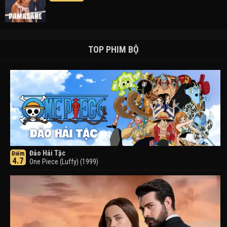
TOP PHIM BỘ
Đảo Hải Tặc
Điểm
4.7
One Piece (Luffy) (1999)