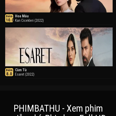
Hoa Máu
Điểm
10.0
Kan Cicekleri (2022)
Cầm Tù
Điểm
8.0
Esaret (2022)
PHIMBATHU - Xem phim