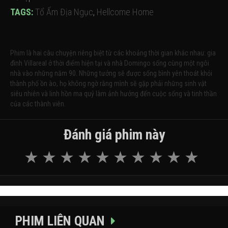
TAGS:
Tổ Ấm Địa Ngục
,
Hellcome Home
Phim là hai câu chuyện riêng biệt từ các khoảng thời gian khác nhau: gia
đình Villareal ở thời điểm hiện tại và nhà Domingo sống cùng một ngôi
nhà vào những năm 90. Những tưởng sẽ được sống bình yên thoát khỏi
thành phố ồn ào, họ không ngờ rằng mình sẽ gặp phải những sinh vật
siêu nhiên và linh hồn ma quỷ làm ảnh hưởng đến cuộc sống và tinh thần
của các thành viên.
Đánh giá phim này
PHIM LIÊN QUAN