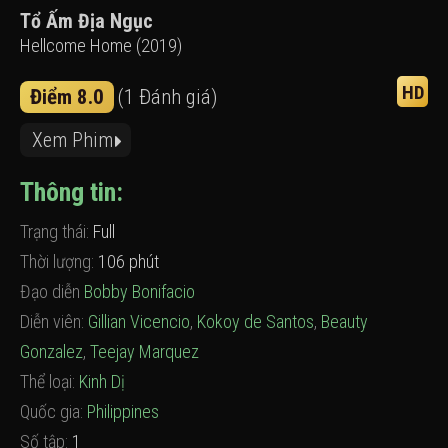
Tổ Ấm Địa Ngục
Hellcome Home (2019)
HD
Điểm 8.0
(1 Đánh giá)
Xem Phim
Thông tin:
Trạng thái:
Full
Thời lượng:
106 phút
Đạo diễn
Bobby Bonifacio
Diễn viên:
Gillian Vicencio
,
Kokoy de Santos
,
Beauty
Gonzalez
,
Teejay Marquez
Thể loại:
Kinh Dị
Quốc gia:
Philippines
Số tập:
1