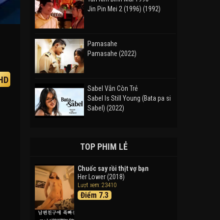
Jin Pin Mei 2 (1996) (1992)
Pamasahe
Pamasahe (2022)
HD
Sabel Vẫn Còn Trẻ
Sabel Is Still Young (Bata pa si
Sabel) (2022)
Đường Mòn
Takas (2024)
TOP PHIM LẺ
Chuốc say rồi thịt vợ bạn
Her Lower (2018)
Thám Tử Lừng Danh Conan 26:
Lượt xem: 23410
Tàu Ngầm Sắt Màu Đen
Điểm 7.3
Detective Conan: Black Iron
Submarine (2023)