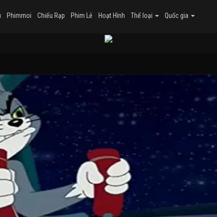
u
Phimmoi
Chiếu Rạp
Phim Lẻ
Hoạt Hình
Thể loại
Quốc gia