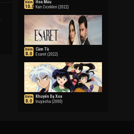
Hoa Máu
Điểm
10.0
Kan Cicekleri (2022)
ần
Cầm Tù
Điểm
8.0
Esaret (2022)
Khuyển Dạ Xoa
Điểm
8.0
Inuyasha (2000)