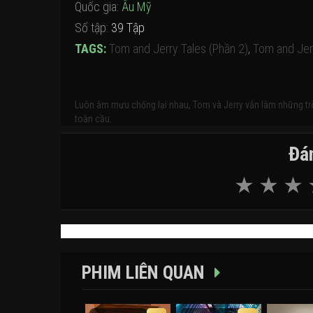
Quốc gia:
Âu Mỹ
Số tập:
39 Tập
TAGS:
Tom and Jerry Tales (Phần 2)
,
Tom and Jer
Luôn âm mưu chống lại nhau, Tom và Jerry vẫn làm những trò
toàn cầu.
Đán
PHIM LIÊN QUAN