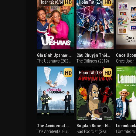
HD
HD
Hoàn tất (6/6)
Hoàn Tất (20/20)
Gia Đình Upshaw (Phần 5)
Câu Chuyện Thời Đại Số
The Upshaws (2024)
The Offliners (2019)
HD
HD
Hoàn Tất (13/13)
The Accidental Husband
Bogdan Boner: Người trừ quỷ (Phần 2)
Lommbock
The Accidental Husband (2008)
Bad Exorcist (Season 2) (2021)
Lommbock 