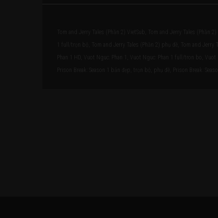
Tom and Jerry Tales (Phần 2) VietSub, Tom and Jerry Tales (Phần 2)
1 full/trọn bộ, Tom and Jerry Tales (Phần 2) phụ đề, Tom and Jerry 
Phan 1 HD, Vuot Nguc: Phan 1, Vuot Nguc: Phan 1 full/tron bo, Vuot 
Prison Break: Season 1 bản đẹp, trọn bộ, phụ đề, Prison Break: Season