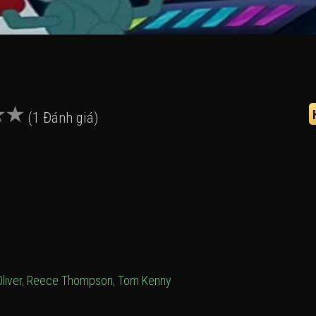
(1 Đánh giá)
liver
,
Reece Thompson
,
Tom Kenny