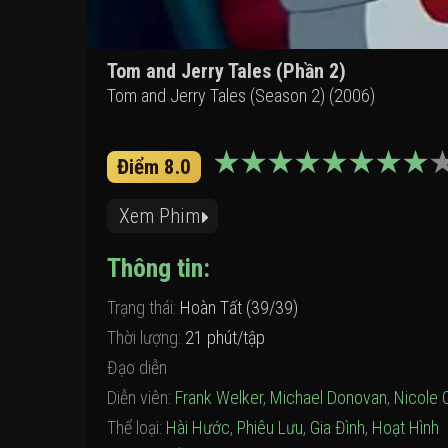
Tom and Jerry Tales (Phần 2)
Tom and Jerry Tales (Season 2) (2006)
Điểm 8.0
Xem Phim
Thông tin:
Trạng thái:
Hoàn Tất (39/39)
Thời lượng:
21 phút/tập
Đạo diễn
Diễn viên:
Frank Welker
,
Michael Donovan
,
Nicole O
Thể loại:
Hài Hước
,
Phiêu Lưu
,
Gia Đình
,
Hoạt Hình