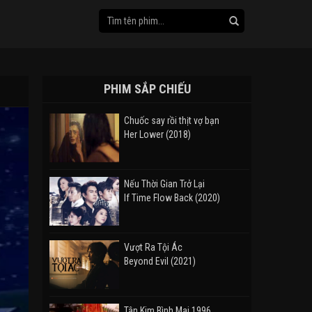
PHIM SẮP CHIẾU
Chuốc say rồi thịt vợ bạn
Her Lower (2018)
Nếu Thời Gian Trở Lại
If Time Flow Back (2020)
Vượt Ra Tội Ác
Beyond Evil (2021)
Tân Kim Bình Mai 1996