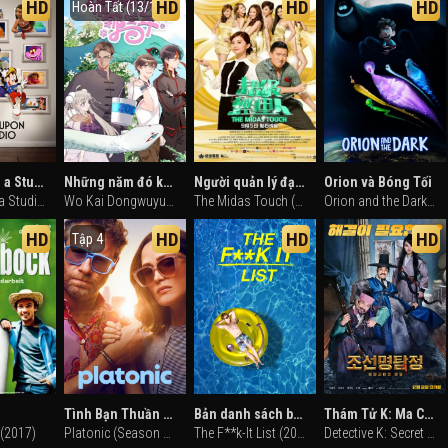
HD
HD
HD
HD
Hoàn Tất (13/13)
Once Upon a Studio
Những năm đó khi tôi mở sở thú
Người quản lý đại tài
Orion và Bóng Tối
Once Upon a Studio (2023)
Wo Kai Dongwuyuan Naxie Nian (2020)
The Midas Touch (2013)
Orion and the Dark (2024)
HD
HD
HD
HD
Tập 4
Tình Bạn Thuần Khiết (Phần 2)
Bản danh sách bất cần đời
Thám Tử K: Ma Cà Rồng Báo Thù
(2017)
Platonic (Season 2) (2025)
The F**k-It List (2020)
Detective K: Secret Of The Living Dead (2018)