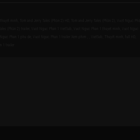
 thuyết minh, Tom and Jerry Tales (Phần 2) HD, Tom and Jerry Tales (Phần 2), Vượt Ngục: Ph
Tales (Phần 2) trailer, Vuot Nguc: Phan 1 VietSub, Vuot Nguc: Phan 1 thuyet minh, Vuot Nguc:
Nguc: Phan 1 phu de, Vuot Nguc: Phan 1 trailer Xem phim , , VietSub, Thuyết minh, full HD,
 1 trailer