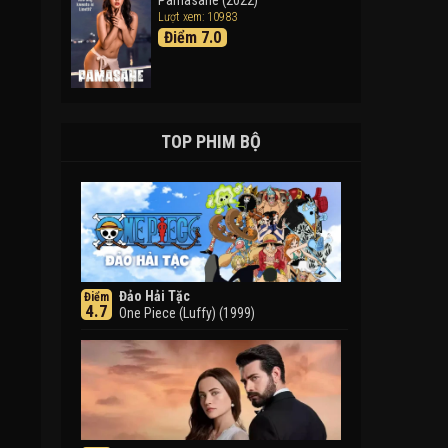
Pamasahe (2022)
Lượt xem: 10983
Điểm 7.0
TOP PHIM BỘ
Đảo Hải Tặc
Điểm
4.7
One Piece (Luffy) (1999)