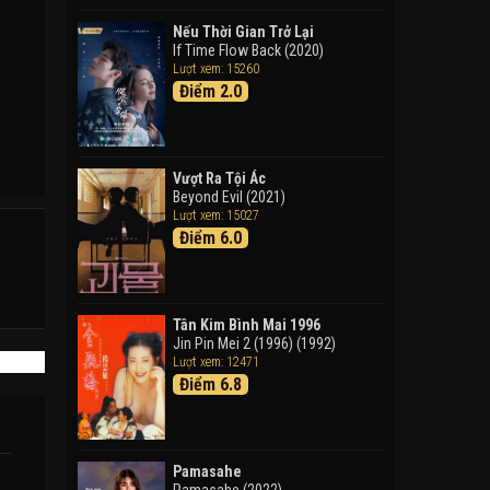
Doraemon: Nobita Và Cuộc
Phiêu Lưu Vào Thế Giới Trong
Nếu Thời Gian Trở Lại
Tranh
If Time Flow Back (2020)
Lượt xem: 15260
Doraemon the Movie: Nobita's
Điểm 2.0
Art World Tales (2025)
Tháng Ngày Tươi Đẹp
Good Time (2015)
Vượt Ra Tội Ác
Beyond Evil (2021)
Lượt xem: 15027
Điểm 6.0
Tân Kim Bình Mai 1996
Jin Pin Mei 2 (1996) (1992)
Lượt xem: 12471
Điểm 6.8
Pamasahe