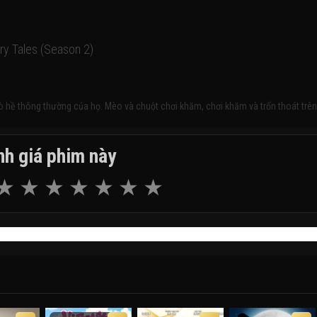
ry Tales (Season 2)
 hề thông thường của họ. Mèo và chuột chơi khăm, chơi khăm và trốn thoát trên
h giá phim này