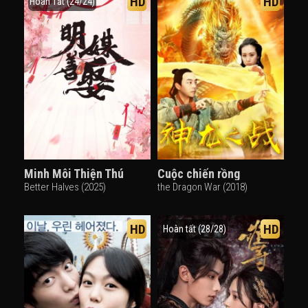
HD
HD
Hoàn Tất (24/24)
Minh Môi Thiện Thú
Cuộc chiến rồng
Better Halves (2025)
the Dragon War (2018)
HD
HD
Hoàn tất (28/28)