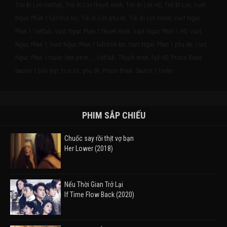
Trái Bí Lớn VietSub, Trái Bí Lớn thuyết minh, Trái Bí Lớn HD, Trái Bí Lớn, Vượt
Ngục: Phần 1 full/trọn bộ, Trái Bí Lớn phụ đề, Trái Bí Lớn trailer, Vuot Nguc:
Phan 1 VietSub, Vuot Nguc: Phan 1 thuyet minh, Vuot Nguc: Phan 1 HD, Vuot
Nguc: Phan 1, Vuot Nguc: Phan 1 full/tron bo, Vuot Nguc: Phan 1 phu de, Vuot
Nguc: Phan 1 trailer Xem phim , , VietSub, Thuyết minh, full HD, Prison Break:
Season 1 bản đẹp, trọn bộ, phụ đề, Prison Break: Season 1 trailer
PHIM SẮP CHIẾU
Chuốc say rồi thịt vợ bạn
Her Lower (2018)
Nếu Thời Gian Trở Lại
If Time Flow Back (2020)