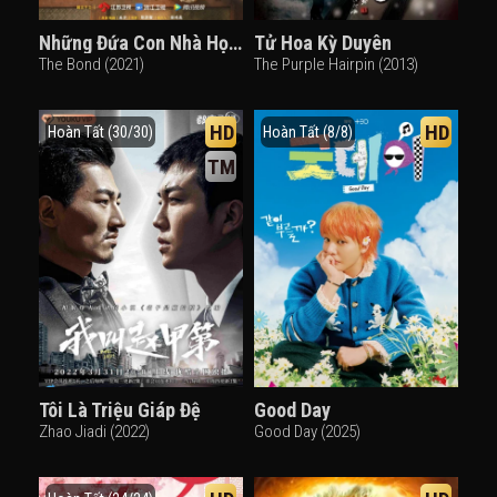
Những Đứa Con Nhà Họ Kiều
Tử Hoa Kỳ Duyên
The Bond (2021)
The Purple Hairpin (2013)
HD
HD
Hoàn Tất (30/30)
Hoàn Tất (8/8)
TM
Tôi Là Triệu Giáp Đệ
Good Day
Zhao Jiadi (2022)
Good Day (2025)