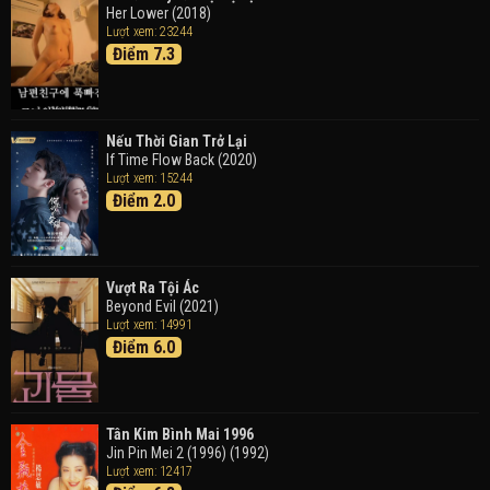
Her Lower (2018)
Thám Tử Lừng Danh Conan 26: Tàu Ngầm Sắt Màu
Lượt xem: 23244
Đen
Điểm 7.3
Detective Conan: Black Iron Submarine (2023)
Doraemon: Nobita Và Cuộc Phiêu Lưu Vào Thế Giới
Trong Tranh
Nếu Thời Gian Trở Lại
Doraemon the Movie: Nobita's Art World Tales (2025)
If Time Flow Back (2020)
Lượt xem: 15244
Điểm 2.0
Tháng Ngày Tươi Đẹp
Good Time (2015)
Vượt Ra Tội Ác
Beyond Evil (2021)
Lượt xem: 14991
Điểm 6.0
Tân Kim Bình Mai 1996
Jin Pin Mei 2 (1996) (1992)
Lượt xem: 12417