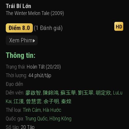
Trái Bí Lớn
The Winter Melon Tale (2009)
HD
Điểm 8.0
(1 Đánh giá)
Xem Phim
Thông tin:
Trạng thái:
Hoàn Tất (20/20)
Thời lượng:
44 phút/tập
Đạo diễn
Diễn viên:
廖啟智
,
陳錦鴻
,
蘇玉華
,
劉玉翠
,
胡定欣
,
LuLu
Kai
,
江漢
,
曾慧雲
,
余子明
,
秦煌
Thể loại:
Tình Cảm
,
Hài Hước
Quốc gia:
Trung Quốc
,
Hồng Kông
Số tập:
20 Tập