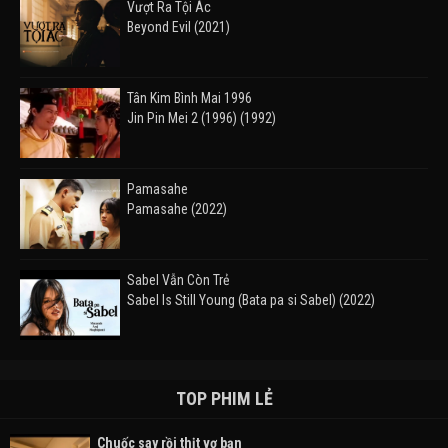
Vượt Ra Tội Ác
Beyond Evil (2021)
Tân Kim Bình Mai 1996
Jin Pin Mei 2 (1996) (1992)
Pamasahe
Pamasahe (2022)
Sabel Vẫn Còn Trẻ
Sabel Is Still Young (Bata pa si Sabel) (2022)
Đường Mòn
Takas (2024)
TOP PHIM LẺ
Chuốc say rồi thịt vợ bạn