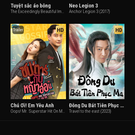
Tuyệt sắc áo bông
Neo Legion 3
The Exceedingly Beautiful Imperial Gaurds (2017)
Anchor Legion 3 (2017)
HD
HD
Trailer
Chú Ơi! Em Yêu Anh
Đông Du Bát Tiên Phục Ma
Oops! Mr. Superstar Hit On Me (2022)
Travel to the east (2023)