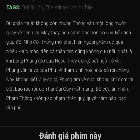
TAGS:
Trái Bí Lớn
,
The Winter Melon Tale
Dù pháp thuật không còn nhưng Thống vẫn một lòng muốn
quay về tiên giới. May thay, bên cạnh ông còn có 6 vị tiểu tiên
giúp đỡ. Nhờ đó, Thống mới phát hiện người phàm có quá
nhiều khúc mắc, đến cả thần tiên cũng không cứu nổi. Nhất là
khi Lăng Phụng (do Lưu Ngọc Thúy đóng) bất ngờ trở về.
Phụng vốn là vợ của Phú. Vì tham vinh hoa, ả ta bỏ rơi chồng.
Nay, không biết vì lý do gì, Phụng tìm về nhà, không chỉ đem lại
biết bao rắc rối, còn hại Đại Quý mất mạng. Để cứu ân nhân,
Phạm Thống không sợ phạm thiên quy, quyết tâm náo loạn
địa phủ...
Đánh giá phim này