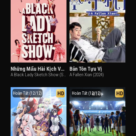
Những Mẩu Hài Kịch Về Quý Cô Da Màu (Phần 1)
Bản Tôn Tựu Vị
A Black Lady Sketch Show (Season 1) (2019)
A Fallen Xian (2024)
HD
HD
Hoàn Tất (12/12)
Hoàn Tất (12/12)