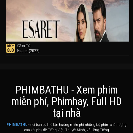
Cầm Tù
Điểm
8.0
Esaret (2022)
PHIMBATHU - Xem phim
miễn phí, Phimhay, Full HD
Khuyển Dạ Xoa
Điểm
tại nhà
8.0
Inuyasha (2000)
PHIMBATHU
- nơi bạn có thể tận hưởng miễn phí những bộ phim chất lượng
cao với phụ đề Tiếng Việt, Thuyết Minh, và Lồng Tiếng