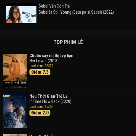
Sabel Vẫn Còn Trẻ
Sabel Is Still Young (Bata pa si Sabel) (2022)
Đường Mòn
Takas (2024)
TOP PHIM LẺ
Chuốc say rồi thịt vợ bạn
Her Lower (2018)
Thám Tử Lừng Danh Conan 26: Tàu Ngầm Sắt Màu
Lượt xem: 23377
Đen
Điểm 7.3
Detective Conan: Black Iron Submarine (2023)
Doraemon: Nobita Và Cuộc Phiêu Lưu Vào Thế Giới
Trong Tranh
Nếu Thời Gian Trở Lại
Doraemon the Movie: Nobita's Art World Tales (2025)
If Time Flow Back (2020)
Lượt xem: 15257
Điểm 2.0
Tháng Ngày Tươi Đẹp
Good Time (2015)