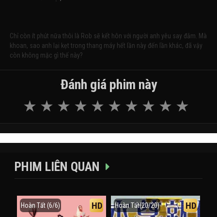
Chỉ còn ít phút nữa thôi là Rob sẽ kết hôn với người anh yêu say đắm. Mà
khoan, sao anh lại kẹt trong thang máy hết lần này đến lần khác, đã vậy
còn không mặc gì thế này?
Đánh giá phim này
PHIM LIÊN QUAN
HD
HD
Hoàn Tất (6/6)
Hoàn Tất(20/20)