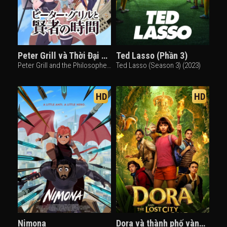
Peter Grill và Thời Đại Hiền Nhân
Ted Lasso (Phần 3)
Peter Grill and the Philosopher's Time (2020)
Ted Lasso (Season 3) (2023)
HD
HD
Nimona
Dora và thành phố vàng mất tích