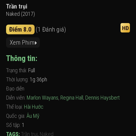
Trần trụi
Naked (2017)
HD
Điểm 8.0
(1 Đánh giá)
Xem Phim
Thông tin:
Trạng thái:
Full
Thời lượng:
1g 36ph
Đạo diễn
Diễn viên:
Marlon Wayans
,
Regina Hall
,
Dennis Haysbert
Thể loại:
Hài Hước
Quốc gia:
Âu Mỹ
Số tập:
1
TAGS:
Trần trụi
,
Naked