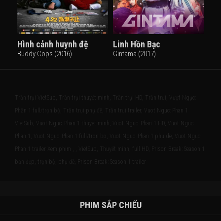
Hình cảnh huynh đệ
Linh Hồn Bạc
Buddy Cops (2016)
Gintama (2017)
Trần trụi VietSub, Trần trụi thuyết minh, Trần trụi HD, Trần trụi, Vượt Ngục:
Phần 1 full/trọn bộ, Trần trụi phụ đề, Trần trụi trailer, Vuot Nguc: Phan 1
VietSub, Vuot Nguc: Phan 1 thuyet minh, Vuot Nguc: Phan 1 HD, Vuot Nguc:
Phan 1, Vuot Nguc: Phan 1 full/tron bo, Vuot Nguc: Phan 1 phu de, Vuot Nguc:
Phan 1 trailer Xem phim , , VietSub, Thuyết minh, full HD, Prison Break: Season 1
bản đẹp, trọn bộ, phụ đề, Prison Break: Season 1 trailer
PHIM SẮP CHIẾU