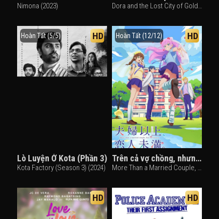
Nimona (2023)
Dora and the Lost City of Gold (2019)
HD
HD
Hoàn Tất (5/5)
Hoàn Tất (12/12)
Lò Luyện Ở Kota (Phần 3)
Trên cả vợ chồng, nhưng dưới tình nhân
Kota Factory (Season 3) (2024)
More Than a Married Couple, But not Lovers (2022)
HD
HD