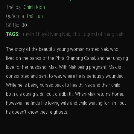
Thể loại:
Chính Kịch
Quốc gia:
Thái Lan
Số tập:
30
TAGS:
Truyền Thuyết Nàng Nak
,
The Legend of Nang Nak
The story of the beautiful young woman named Nak, who
lived on the banks of the Phra Khanong Canal, and her undying
love for her husband, Mak. With Nak being pregnant, Mak is
conscripted and sent to war, where he is seriously wounded.
While he is being nursed back to health, Nak and their child
both die during a difficult childbirth. When Mak returns home,
however, he finds his loving wife and child waiting for him, but
he doesn't know they're ghosts.