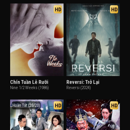
HD
HD
Chín Tuần Lễ Rưỡi
Reversi: Trở Lại
Nine 1/2 Weeks (1986)
Reversi (2024)
HD
HD
Hoàn Tất (20/20)