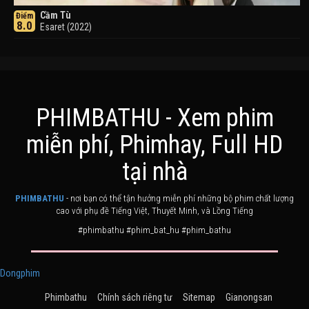
Cầm Tù
Điểm
8.0
Esaret (2022)
PHIMBATHU - Xem phim
miễn phí, Phimhay, Full HD
Khuyển Dạ Xoa
Điểm
tại nhà
8.0
Inuyasha (2000)
PHIMBATHU
- nơi bạn có thể tận hưởng miễn phí những bộ phim chất lượng
cao với phụ đề Tiếng Việt, Thuyết Minh, và Lồng Tiếng
#phimbathu #phim_bat_hu #phim_bathu
Dongphim
Phimbathu
Chính sách riêng tư
Sitemap
Gianongsan
Ashoka Đại Đế
Điểm