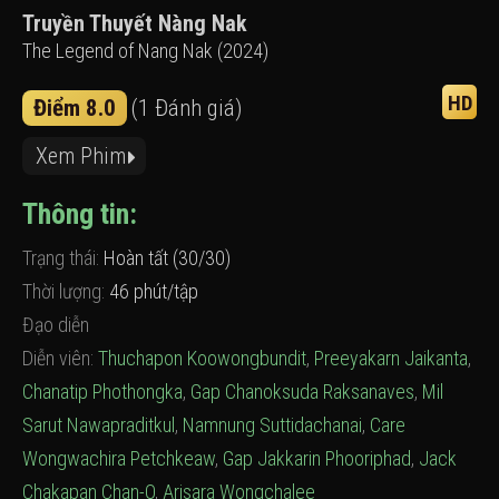
Truyền Thuyết Nàng Nak
The Legend of Nang Nak (2024)
HD
Điểm 8.0
(1 Đánh giá)
Xem Phim
Thông tin:
Trạng thái:
Hoàn tất (30/30)
Thời lượng:
46 phút/tập
Đạo diễn
Diễn viên:
Thuchapon Koowongbundit
,
Preeyakarn Jaikanta
,
Chanatip Phothongka
,
Gap Chanoksuda Raksanaves
,
Mil
Sarut Nawapraditkul
,
Namnung Suttidachanai
,
Care
Wongwachira Petchkeaw
,
Gap Jakkarin Phooriphad
,
Jack
Chakapan Chan-O
,
Arisara Wongchalee