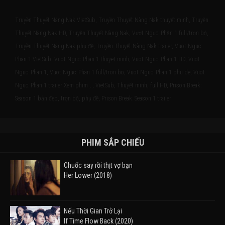
Truyền Thuyết Nàng Nak VietSub, Truyền Thuyết Nàng Nak thuyết minh, Truyền
Thuyết Nàng Nak HD, Truyền Thuyết Nàng Nak, Vượt Ngục: Phần 1 full/trọn bộ,
Truyền Thuyết Nàng Nak phụ đề, Truyền Thuyết Nàng Nak trailer, Vuot Nguc:
Phan 1 VietSub, Vuot Nguc: Phan 1 thuyet minh, Vuot Nguc: Phan 1 HD, Vuot
Nguc: Phan 1, Vuot Nguc: Phan 1 full/tron bo, Vuot Nguc: Phan 1 phu de, Vuot
Nguc: Phan 1 trailer Xem phim , , VietSub, Thuyết minh, full HD, Prison Break:
Season 1 bản đẹp, trọn bộ, phụ đề, Prison Break: Season 1 trailer
PHIM SẮP CHIẾU
Chuốc say rồi thịt vợ bạn
Her Lower (2018)
Nếu Thời Gian Trở Lại
If Time Flow Back (2020)