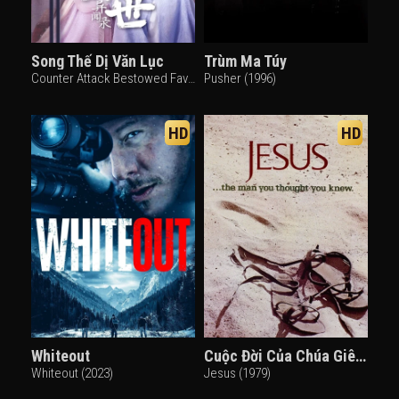
Song Thế Dị Văn Lục
Trùm Ma Túy
Counter Attack Bestowed Favor (2024)
Pusher (1996)
HD
HD
Whiteout
Cuộc Đời Của Chúa Giê-Su
Whiteout (2023)
Jesus (1979)