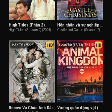
High Tides (Phần 2)
Hôn nhân và sự nghiệp (Phần 2)
High Tides (Season 2) (2024)
Castle and Castle (Season 2) (2021)
HD
HD
Hoàn Tất (25/25)
Hoàn Tất (13/13)
Romeo Và Chúc Anh Đài
Vương quốc động vật (Phần 6)