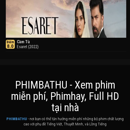
Cầm Tù
Điểm
8.0
Esaret (2022)
PHIMBATHU - Xem phim
miễn phí, Phimhay, Full HD
Khuyển Dạ Xoa
Điểm
tại nhà
8.0
Inuyasha (2000)
PHIMBATHU
- nơi bạn có thể tận hưởng miễn phí những bộ phim chất lượng
cao với phụ đề Tiếng Việt, Thuyết Minh, và Lồng Tiếng