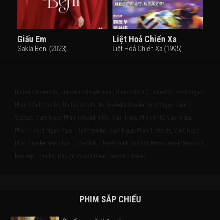
Giấu Em
Liệt Hoả Chiến Xa
Sakla Beni (2023)
Liệt Hoả Chiến Xa (1995)
United 93 VietSub, United 93 thuyết minh, United 93 HD, United 93, Vượt Ngục:
Phần 1 full/trọn bộ, United 93 phụ đề, United 93 trailer, Vuot Nguc: Phan 1
VietSub, Vuot Nguc: Phan 1 thuyet minh, Vuot Nguc: Phan 1 HD, Vuot Nguc:
Phan 1, Vuot Nguc: Phan 1 full/tron bo, Vuot Nguc: Phan 1 phu de, Vuot Nguc:
Phan 1 trailer Xem phim , , VietSub, Thuyết minh, full HD, Prison Break: Season 1
bản đẹp, trọn bộ, phụ đề, Prison Break: Season 1 trailer
PHIM SẮP CHIẾU