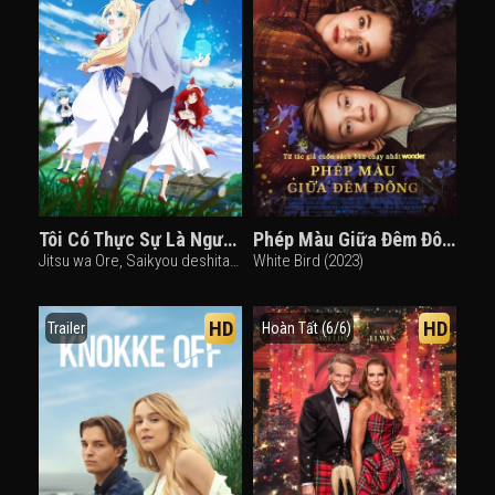
Tôi Có Thực Sự Là Người Mạnh Nhất Không?
Phép Màu Giữa Đêm Đông
Jitsu wa Ore, Saikyou deshita? || Am I Actually the Strongest? (2023)
White Bird (2023)
HD
HD
Trailer
Hoàn Tất (6/6)