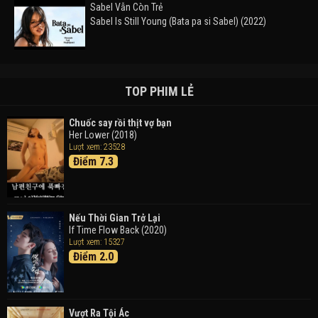
Sabel Vẫn Còn Trẻ
Sabel Is Still Young (Bata pa si Sabel) (2022)
Đường Mòn
Takas (2024)
TOP PHIM LẺ
Chuốc say rồi thịt vợ bạn
Her Lower (2018)
Thám Tử Lừng Danh Conan 26: Tàu Ngầm Sắt Màu
Lượt xem: 23528
Đen
Điểm 7.3
Detective Conan: Black Iron Submarine (2023)
Doraemon: Nobita Và Cuộc Phiêu Lưu Vào Thế Giới
Trong Tranh
Nếu Thời Gian Trở Lại
Doraemon the Movie: Nobita's Art World Tales (2025)
If Time Flow Back (2020)
Lượt xem: 15327
Điểm 2.0
Tháng Ngày Tươi Đẹp
Good Time (2015)
Vượt Ra Tội Ác