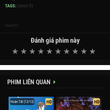
TAGS:
United 93
United 93
Đánh giá phim này
PHIM LIÊN QUAN
HD
HD
Hoàn Tất (12/12)