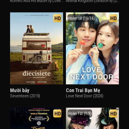
Romeo And His Butterfly Lover (2023)
Animal Kingdom (Season 6) (2022)
HD
HD
Hoàn tất (16/16)
Mười bảy
Con Trai Bạn Mẹ
Seventeen (2019)
Love Next Door (2024)
HD
HD
Hoàn Tất (9/9)