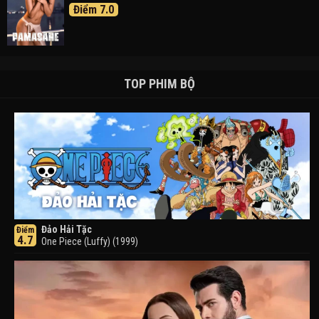
Điểm 7.0
TOP PHIM BỘ
Đảo Hải Tặc
Điểm
4.7
One Piece (Luffy) (1999)