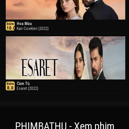
Hoa Máu
Điểm
10.0
Kan Cicekleri (2022)
Cầm Tù
Điểm
8.0
Esaret (2022)
PHIMBATHU - Xem phim