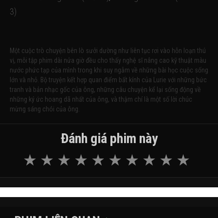
3)
Một cuộc trò chuyện bên lò sưởi dường như liên tục rơi vào hỗn loạn thú
vị, mỗi tập phim dài nửa giờ đều cho thấy nghệ sĩ nâng cao kỹ thuật màu
nước phức tạp của mình trong khi suy ngẫm về những bài học cuộc sống
lớn và nhỏ. Bộ truyện kết hợp quan điểm bất kính của Lurie với những bức
tranh và bản nhạc gốc của ông, những câu chuyện kể lại sống động về
những ký ức hoang dã nhất của ông, và thậm chí là một số lời chúc
mừng sáng chói của ông.
Đánh giá phim này