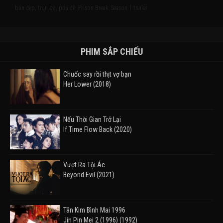
bản đẹp, trọn bộ, phụ đề, Prison Break: Season 1 trailer
PHIM SẮP CHIẾU
Chuốc say rồi thịt vợ bạn
Her Lower (2018)
Nếu Thời Gian Trở Lại
If Time Flow Back (2020)
Vượt Ra Tội Ác
Beyond Evil (2021)
Tân Kim Bình Mai 1996
Jin Pin Mei 2 (1996) (1992)