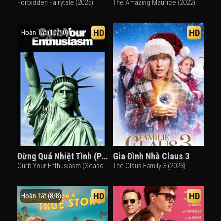
Forbidden Fairytale (2025)
The Amazing Maurice (2022)
HD
HD
Hoàn Tất (10/10)
Đừng Quá Nhiệt Tình (Phần 8)
Gia Đình Nhà Claus 3
Curb Your Enthusiasm (Season 8) (2011)
The Claus Family 3 (2023)
HD
HD
Hoàn Tất (8/8)