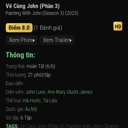
Vẽ Cùng John (Phần 3)
Painting With John (Season 3) (2023)
HD
Điểm 8.0
(1 Đánh giá)
Xem Phim
Xem Trailer
Thông tin:
Trạng thái:
Hoàn Tất (6/6)
Thời lượng:
21 phút/tập
Đạo diễn
Diễn viên:
John Lurie
,
Ann Mary Gludd James
Thể loại:
Hài Hước
,
Tài Liệu
Quốc gia:
Âu Mỹ
Số tập:
6 Tập
TAGS:
Vẽ Cùng John (Phần 3)
,
Painting With John (Season