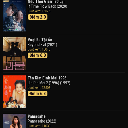
Trong Tranh
Nếu Thời Gian Trở Lại
Doraemon the Movie: Nobita's Art World Tales (2025)
If Time Flow Back (2020)
Lượt xem: 15326
Điểm 2.0
Tháng Ngày Tươi Đẹp
Good Time (2015)
Vượt Ra Tội Ác
Beyond Evil (2021)
Lượt xem: 15040
Điểm 6.0
Tân Kim Bình Mai 1996
Jin Pin Mei 2 (1996) (1992)
Lượt xem: 12503
Điểm 6.8
Pamasahe
Pamasahe (2022)
Lượt xem: 11033