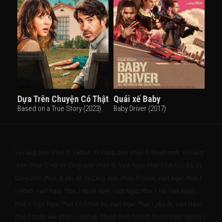
Dựa Trên Chuyện Có Thật
Quái xế Baby
Based on a True Story (2023)
Baby Driver (2017)
Vẽ Cùng John (Phần 3) VietSub, Vẽ Cùng John (Phần 3) thuyết minh, Vẽ Cùng
John (Phần 3) HD, Vẽ Cùng John (Phần 3), Vượt Ngục: Phần 1 full/trọn bộ, Vẽ
Cùng John (Phần 3) phụ đề, Vẽ Cùng John (Phần 3) trailer, Vuot Nguc: Phan 1
VietSub, Vuot Nguc: Phan 1 thuyet minh, Vuot Nguc: Phan 1 HD, Vuot Nguc:
Phan 1, Vuot Nguc: Phan 1 full/tron bo, Vuot Nguc: Phan 1 phu de, Vuot Nguc:
Phan 1 trailer Xem phim , , VietSub, Thuyết minh, full HD, Prison Break: Season 1