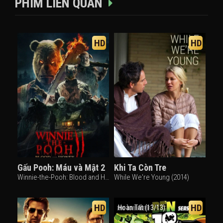
PHIM LIÊN QUAN
HD
HD
Gấu Pooh: Máu và Mật 2
Khi Ta Còn Tre
Winnie-the-Pooh: Blood and Honey 2 (2024)
While We're Young (2014)
HD
HD
Hoàn Tất (13/13)