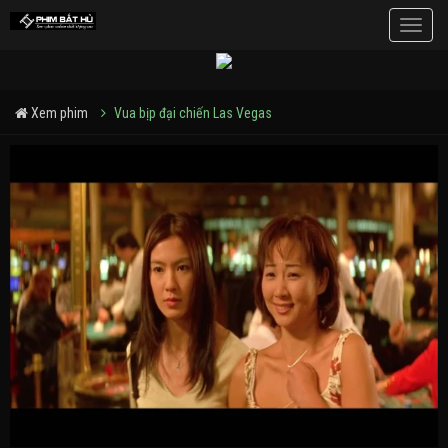
Toggle
naviga
Xem phim
Vua bịp đại chiến Las Vegas