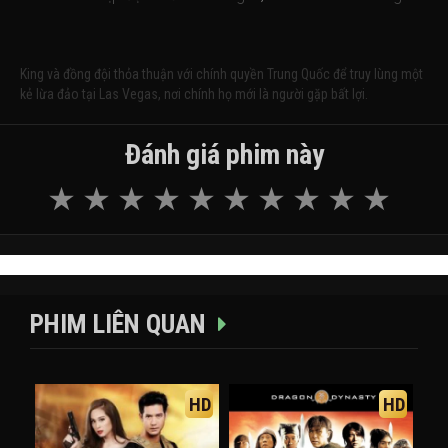
King và đồng đội thỏa thuận với chính quyền Trung Quốc để truy lùng một
kẻ lừa đảo tại Las Vegas, nơi chính họ mới là người gặp bất lợi.
Đánh giá phim này
PHIM LIÊN QUAN
HD
HD