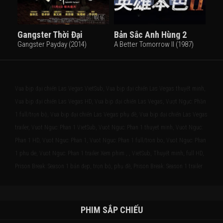
Gangster Thời Đại
Bản Sắc Anh Hùng 2
Gangster Payday (2014)
A Better Tomorrow II (1987)
Vua bịp đại chiến Las Vegas VietSub, Vua bịp đại chiến Las Vegas thuyết minh,
Vua bịp đại chiến Las Vegas HD, Vua bịp đại chiến Las Vegas, Vượt Ngục: Phần
1 full/trọn bộ, Vua bịp đại chiến Las Vegas phụ đề, Vua bịp đại chiến Las Vegas
trailer, Vuot Nguc: Phan 1 VietSub, Vuot Nguc: Phan 1 thuyet minh, Vuot Nguc:
Phan 1 HD, Vuot Nguc: Phan 1, Vuot Nguc: Phan 1 full/tron bo, Vuot Nguc: Phan
1 phu de, Vuot Nguc: Phan 1 trailer Xem phim , , VietSub, Thuyết minh, full HD,
Prison Break: Season 1 bản đẹp, trọn bộ, phụ đề, Prison Break: Season 1 trailer
PHIM SẮP CHIẾU