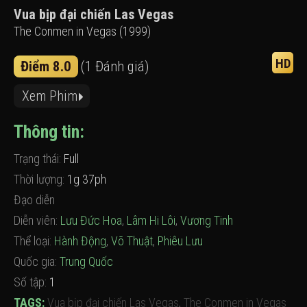
Vua bịp đại chiến Las Vegas
The Conmen in Vegas (1999)
HD
Điểm 8.0
(1 Đánh giá)
Xem Phim
Thông tin:
Trạng thái:
Full
Thời lượng:
1g 37ph
Đạo diễn
Diễn viên:
Lưu Đức Hoa
,
Lâm Hi Lôi
,
Vương Tinh
Thể loại:
Hành Động
,
Võ Thuật
,
Phiêu Lưu
Quốc gia:
Trung Quốc
Số tập:
1
TAGS:
Vua bịp đại chiến Las Vegas
,
The Conmen in Vegas