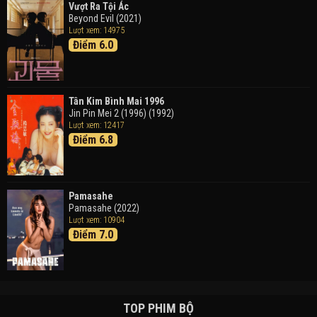
Vượt Ra Tội Ác
Beyond Evil (2021)
Lượt xem: 14975
Điểm 6.0
Tân Kim Bình Mai 1996
Jin Pin Mei 2 (1996) (1992)
Lượt xem: 12417
Điểm 6.8
Pamasahe
Pamasahe (2022)
Lượt xem: 10904
Điểm 7.0
TOP PHIM BỘ