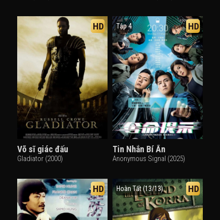
HD
HD
Tập 4
Võ sĩ giác đấu
Tin Nhắn Bí Ẩn
Gladiator (2000)
Anonymous Signal (2025)
HD
HD
Hoàn Tất (13/13)