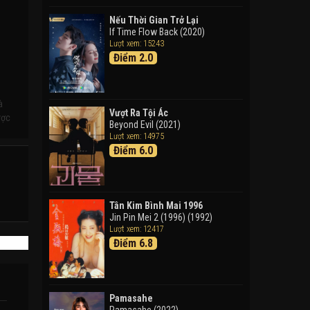
Doraemon: Nobita Và Cuộc
Phiêu Lưu Vào Thế Giới Trong
Nếu Thời Gian Trở Lại
Tranh
If Time Flow Back (2020)
Lượt xem: 15243
Doraemon the Movie: Nobita's
Điểm 2.0
Art World Tales (2025)
Tháng Ngày Tươi Đẹp
Good Time (2015)
à
Vượt Ra Tội Ác
ược
Beyond Evil (2021)
Lượt xem: 14975
Điểm 6.0
Tân Kim Bình Mai 1996
Jin Pin Mei 2 (1996) (1992)
Lượt xem: 12417
Điểm 6.8
Pamasahe