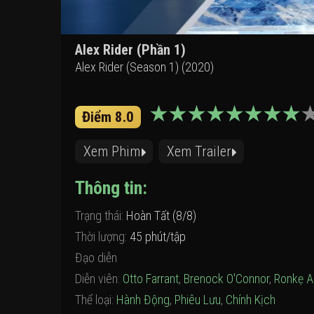
Alex Rider (Phần 1)
Alex Rider (Season 1) (2020)
Điểm 8.0
Xem Phim
Xem Trailer
Thông tin:
Trạng thái:
Hoàn Tất (8/8)
Thời lượng:
45 phút/tập
Đạo diễn
Diễn viên:
Otto Farrant
,
Brenock O'Connor
,
Ronkẹ A
Thể loại:
Hành Động
,
Phiêu Lưu
,
Chính Kịch