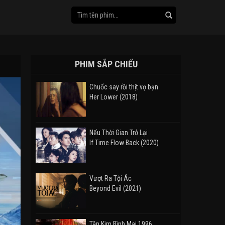
PHIM SẮP CHIẾU
Chuốc say rồi thịt vợ bạn
Her Lower (2018)
Nếu Thời Gian Trở Lại
If Time Flow Back (2020)
Vượt Ra Tội Ác
Beyond Evil (2021)
Tân Kim Bình Mai 1996