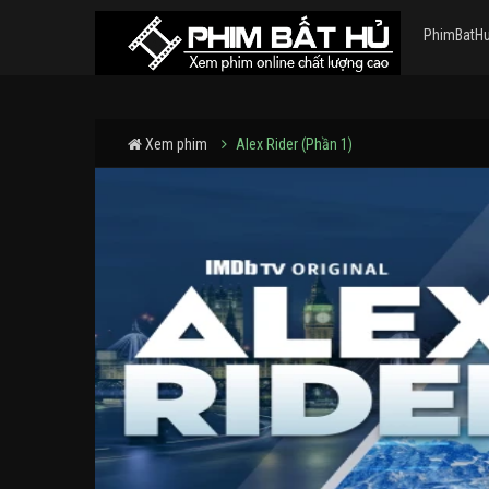
PhimBatH
Xem phim
Alex Rider (Phần 1)