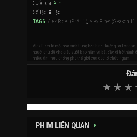
Quốc gia:
Anh
Số tập:
8 Tập
TAGS:
Alex Rider (Phần 1)
,
Alex Rider (Season 1)
Alex Rider là một học sinh trung học bình thường tại London.
người chú đã che giấu suốt bao năm và bất đắc dĩ trở thành đ
nhiều âm mưu chống phá thế giới của các tổ chức ngầm.
Đán
PHIM LIÊN QUAN