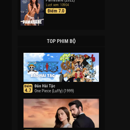
Pamasahe (2022)
Lượt xem: 10904
Điểm 7.0
TOP PHIM BỘ
Đảo Hải Tặc
Điểm
4.7
One Piece (Luffy) (1999)