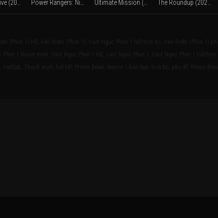
Blind Detective (2013)
Power Rangers: Ninja Steel (2017)
Ultimate Mission (2025)
The Roundup (2022)
ider (Phần 1) HD, Alex Rider (Phần 1), Vượt Ngục: Phần 1 full/trọn bộ, Alex Rider (Phần 1) ph
uc: Phan 1 thuyet minh, Vuot Nguc: Phan 1 HD, Vuot Nguc: Phan 1, Vuot Nguc: Phan 1 full/tron
 VietSub, Thuyết minh, full HD, Prison Break: Season 1 bản đẹp, trọn bộ, phụ đề, Prison Brea