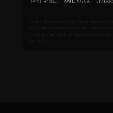
Twinkle Twinkle Lucky Stars (1985)
MASHLE: MAGIC AND MUSCLES Season 2 (2024)
Alex Rider (Phần 1) VietSub, Alex Rider (Phần 1) thuyết minh, Alex R
đề, Alex Rider (Phần 1) trailer, Vuot Nguc: Phan 1 VietSub, Vuot Ng
bo, Vuot Nguc: Phan 1 phu de, Vuot Nguc: Phan 1 trailer Xem phim , ,
Season 1 trailer