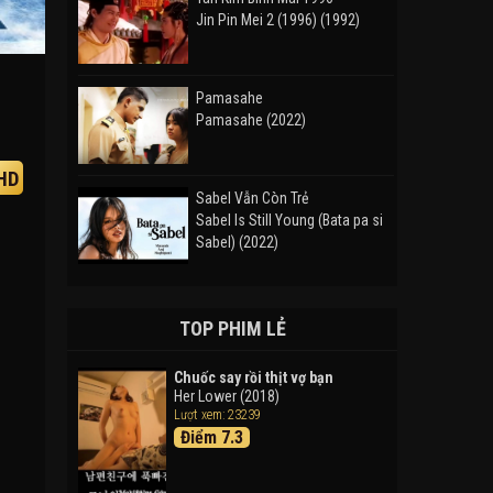
Jin Pin Mei 2 (1996) (1992)
Pamasahe
Pamasahe (2022)
HD
Sabel Vẫn Còn Trẻ
Sabel Is Still Young (Bata pa si
Sabel) (2022)
Đường Mòn
Takas (2024)
TOP PHIM LẺ
Chuốc say rồi thịt vợ bạn
Her Lower (2018)
Thám Tử Lừng Danh Conan 26:
Lượt xem: 23239
Tàu Ngầm Sắt Màu Đen
Điểm 7.3
Detective Conan: Black Iron
Submarine (2023)