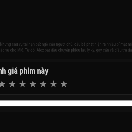
 Nhưng sau vụ tai nạn bất ngờ của người chú, cậu bé phát hiện ra nhiều bí mật m
ặc vụ cho MI6. Từ đó, Alex bắt đầu chuyến phiêu lưu ly kỳ, gay cấn và điều tra đ
h giá phim này