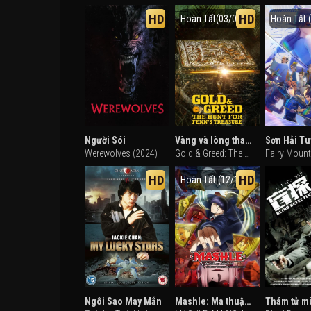
HD
HD
Hoàn Tất(03/03)
Hoàn Tất 
Người Sói
Vàng và lòng tham: Cuộc săn tìm kho báu của Fenn
Werewolves (2024)
Gold & Greed: The Hunt for Fenn's Treasure (2025)
HD
HD
Hoàn Tất (12/12)
Ngôi Sao May Mắn
Mashle: Ma thuật và Cơ bắp (Phần 2)
Thám tử m