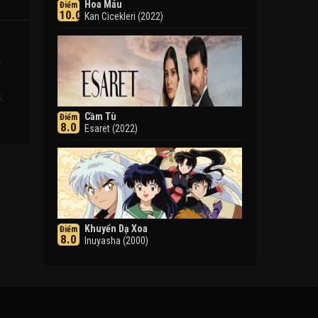
Hoa Máu
Điểm
10.0
Kan Cicekleri (2022)
ụ
k:
Cầm Tù
Điểm
8.0
Esaret (2022)
Khuyển Dạ Xoa
Điểm
8.0
Inuyasha (2000)