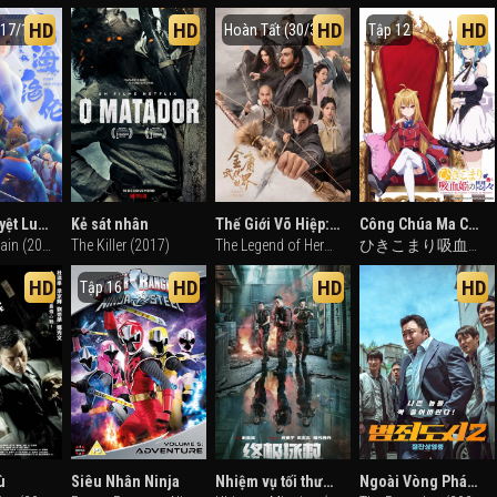
HD
HD
HD
HD
(17/17)
Hoàn Tất (30/30)
Tập 12
Sơn Hải Tuyệt Luân
Kẻ sát nhân
Thế Giới Võ Hiệp: Kim Dung
Công Chúa Ma Cà Rồng Tầm Thường
Fairy Mountain (2022)
The Killer (2017)
The Legend of Heroes (2024)
ひきこまり吸血姫の悶々 (2023)
HD
HD
HD
HD
Tập 16
ù
Siêu Nhân Ninja
Nhiệm vụ tối thượng
Ngoài Vòng Pháp Luật 2