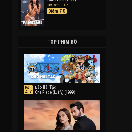
Pamasahe (2022)
Lượt xem: 10851
Điểm 7.0
TOP PHIM BỘ
Đảo Hải Tặc
Điểm
4.7
One Piece (Luffy) (1999)