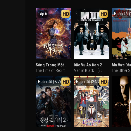
HD
HD
Tập 6
Hoàn Tất(
Sống Trong Một Ngày Suốt Trăm Nghìn Năm
Đặc Vụ Áo Đen 2
The Time of Rebirth (2025)
Men in Black II (2002)
HD
HD
Hoàn tất (7/7)
Hoàn tất (24/24)