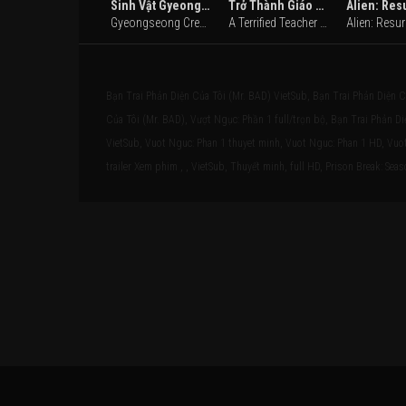
Sinh Vật Gyeongseong (Phần 2)
Trở Thành Giáo Viên Tại Trường Học Quái Vật
Gyeongseong Creature (Season 2) (2024)
A Terrified Teacher at Ghoul School! (2024)
Bạn Trai Phản Diện Của Tôi (Mr. BAD) VietSub, Bạn Trai Phản Diện C
Của Tôi (Mr. BAD), Vượt Ngục: Phần 1 full/trọn bộ, Bạn Trai Phản Di
VietSub, Vuot Nguc: Phan 1 thuyet minh, Vuot Nguc: Phan 1 HD, Vuot
trailer Xem phim , , VietSub, Thuyết minh, full HD, Prison Break: Seas