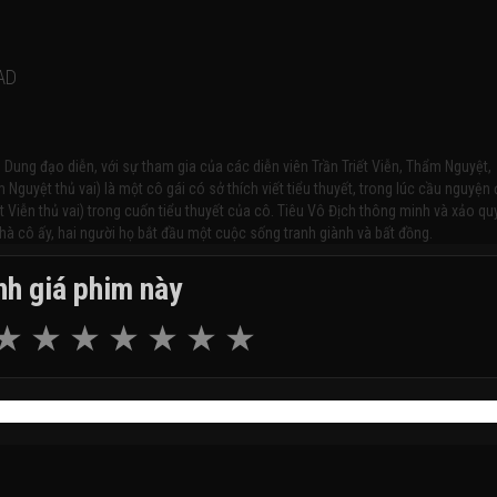
AD
nh Dung đạo diễn, với sự tham gia của các diễn viên Trần Triết Viễn, Thẩm Nguyệt,
uyệt thủ vai) là một cô gái có sở thích viết tiểu thuyết, trong lúc cầu nguyện 
ết Viễn thủ vai) trong cuốn tiểu thuyết của cô. Tiêu Vô Địch thông minh và xảo qu
hà cô ấy, hai người họ bắt đầu một cuộc sống tranh giành và bất đồng.
h giá phim này