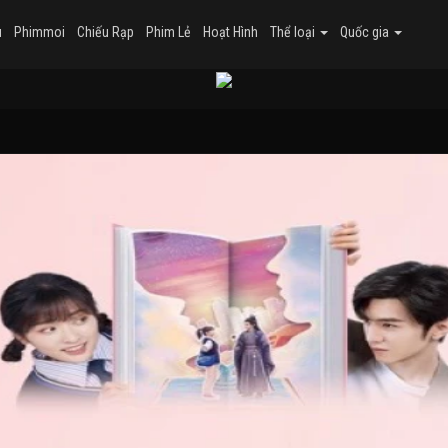
u
Phimmoi
Chiếu Rạp
Phim Lẻ
Hoạt Hình
Thể loại
Quốc gia