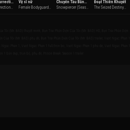
Alien: Resurrection
Vệ sĩ nữ
Chuyến Tàu Băng Giá (Phần 2)
Đoạt Thiên Khuyết
Alien: Resurrection (1997)
Female Bodyguard (2018)
Snowpiercer (Season 2) (2021)
The Seized Destiny (2025)
ủa Tôi (Mr. BAD) thuyết minh, Bạn Trai Phản Diện Của Tôi (Mr. BAD) HD, Bạn Trai Phản Diện
ện Của Tôi (Mr. BAD) phụ đề, Bạn Trai Phản Diện Của Tôi (Mr. BAD) trailer, Vuot Nguc: Phan 1
 Nguc: Phan 1, Vuot Nguc: Phan 1 full/tron bo, Vuot Nguc: Phan 1 phu de, Vuot Nguc: Phan 
on 1 bản đẹp, trọn bộ, phụ đề, Prison Break: Season 1 trailer