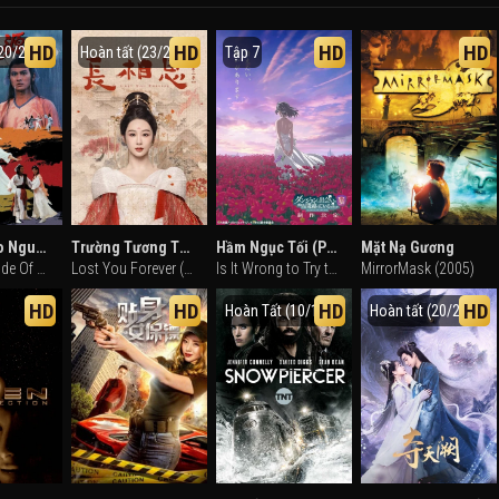
HD
HD
HD
HD
20/20)
Hoàn tất (23/23)
Tập 7
Ma Vực Đào Nguyên
Trường Tương Tư (Phần 2)
Hầm Ngục Tối (Phần 5)
Mặt Nạ Gương
The Other Side Of The Horizon (1984)
Lost You Forever (Season 2) (2024)
Is It Wrong to Try to Pick Up Girls in a Dungeon? (Season 5) (2024)
MirrorMask (2005)
HD
HD
HD
HD
Hoàn Tất (10/10)
Hoàn tất (20/20)