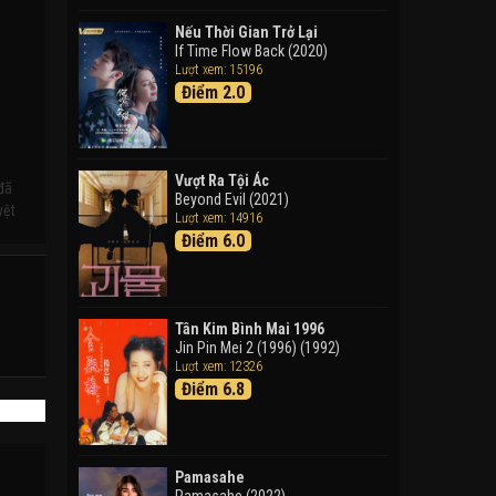
Doraemon: Nobita Và Cuộc
Phiêu Lưu Vào Thế Giới Trong
Nếu Thời Gian Trở Lại
Tranh
If Time Flow Back (2020)
Lượt xem: 15196
Doraemon the Movie: Nobita's
Điểm 2.0
Art World Tales (2025)
Tháng Ngày Tươi Đẹp
Good Time (2015)
Vượt Ra Tội Ác
đã
Beyond Evil (2021)
yệt
Lượt xem: 14916
Điểm 6.0
Tân Kim Bình Mai 1996
Jin Pin Mei 2 (1996) (1992)
Lượt xem: 12326
Điểm 6.8
Pamasahe