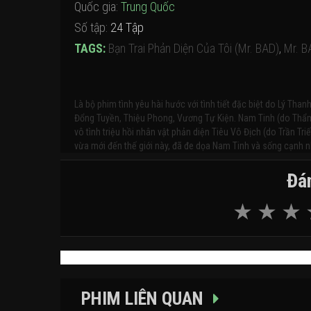
Quốc gia:
Trung Quốc
Số tập:
24 Tập
TAGS:
Bạn Trai Phản Diện Của Tôi (Mr. BAD)
,
Mr. B
Là bộ phim tình yêu hài hước với tình tiết đặc biệt do Lý Tha
Đổng Tuyền, Thiệu Phong, Vương Tự Kiện. Nam Tinh (do Thẩm Ng
vô tình triệu hồi nhân vật phản diện Tiêu Vô Địch (do Trần Tri
vừa mới đến thế giới này, đã đe dọa Nam Tinh và sống cạnh n
Đán
PHIM LIÊN QUAN