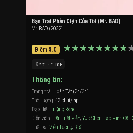
Bạn Trai Phản Diện Của Tôi (Mr. BAD)
Mr. BAD (2022)
Điểm 8.0
Xem Phim
Thông tin:
Trạng thái:
Hoàn Tất (24/24)
Thời lượng:
42 phút/tập
Đạo diễn
Li Qing Rong
Diễn viên:
Trần Triết Viễn
,
Yue Shen
,
Lạc Minh Cật
,
Thể loại:
Viễn Tưởng
,
Bí ẩn