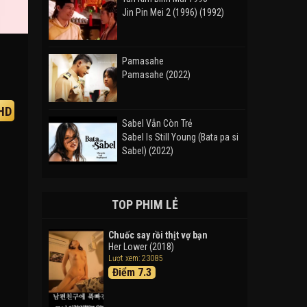
Jin Pin Mei 2 (1996) (1992)
Pamasahe
Pamasahe (2022)
HD
Sabel Vẫn Còn Trẻ
Sabel Is Still Young (Bata pa si
Sabel) (2022)
Đường Mòn
Takas (2024)
TOP PHIM LẺ
Chuốc say rồi thịt vợ bạn
Her Lower (2018)
Thám Tử Lừng Danh Conan 26:
Lượt xem: 23085
Tàu Ngầm Sắt Màu Đen
Điểm 7.3
Detective Conan: Black Iron
Submarine (2023)