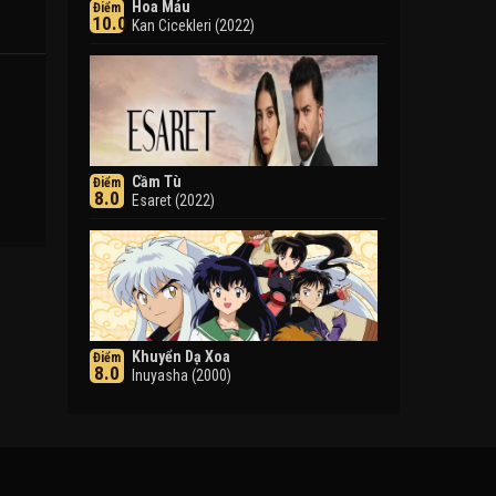
Hoa Máu
Điểm
10.0
Kan Cicekleri (2022)
1
Cầm Tù
Điểm
8.0
Esaret (2022)
Khuyển Dạ Xoa
Điểm
8.0
Inuyasha (2000)