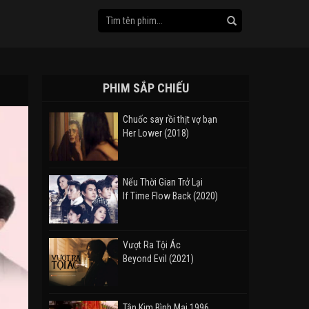
PHIM SẮP CHIẾU
Chuốc say rồi thịt vợ bạn
Her Lower (2018)
Nếu Thời Gian Trở Lại
If Time Flow Back (2020)
Vượt Ra Tội Ác
Beyond Evil (2021)
Tân Kim Bình Mai 1996