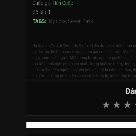
Quốc gia:
Hàn Quốc
Số tập:
1
TAGS:
Bảy ngày
,
Seven Days
Nữ luật sư Yoo Ji Yeon (do Kim Yun Jin đóng) là một người có
tại đại hội thể thao của trường, con gái cô bị bắt cóc. Mục
nghi phạm giết người. Một tháng trước, một cô gái trẻ bị giết 
mà trở thành nghi phạm lớn nhất. Trong buổi sơ thẩm, Jeong 
Ji Yeon tìm đến người bạn tiểu học của cô là cảnh sát Kim, đ
án. Yoo Ji Yeon phát hiện vụ án có điều kỳ lạ, mà những thông
Đán