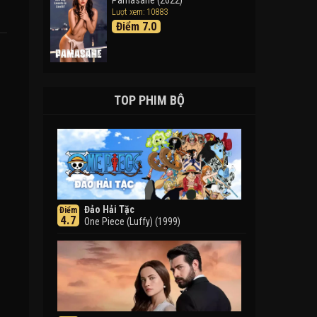
Pamasahe (2022)
Lượt xem: 10883
Điểm 7.0
TOP PHIM BỘ
Đảo Hải Tặc
Điểm
4.7
One Piece (Luffy) (1999)