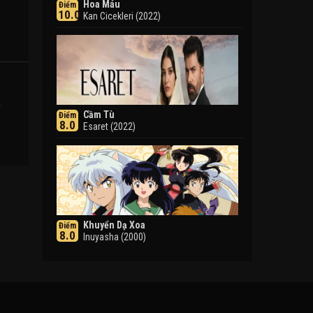
Hoa Máu
Điểm
10.0
Kan Cicekleri (2022)
,
Cầm Tù
Điểm
8.0
Esaret (2022)
Khuyển Dạ Xoa
Điểm
8.0
Inuyasha (2000)