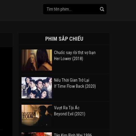
PHIM SẮP CHIẾU
Chuốc say rồi thịt vợ bạn
Her Lower (2018)
Nếu Thời Gian Trở Lại
If Time Flow Back (2020)
Vượt Ra Tội Ác
Beyond Evil (2021)
Tân Kim Bình Mai 1996