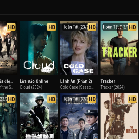
HD
HD
HD
HD
Hoàn Tất (23/23)
Hoàn Tất (13/13)
Sự trở lại của điệp viên bí mật
Lừa Đảo Online
Lãnh Án (Phần 2)
Tracker
the Return of the Secret Agent (2018)
Cloud (2024)
Cold Case (Season 2) (2004)
Tracker (2024)
HD
HD
HD
HD
(23/23)
Hoàn Tất (37/37)