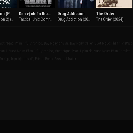
Mũi Tên Xanh (Phần 2)
Đơn vị chiến thuật: Comrades in Arms
Drug Addiction
The Order
Arrow (Season 2) (2013)
Tactical Unit: Comrades in Arms (2009)
Drug Addiction (2020)
The Order (2024)
t Ngục: Phần 1 full/trọn bộ, Bảy Ngày phụ đề, Bảy Ngày trailer, Vuot Nguc: Phan 1 VietSub
an 1, Vuot Nguc: Phan 1 full/tron bo, Vuot Nguc: Phan 1 phu de, Vuot Nguc: Phan 1 trailer
n đẹp, trọn bộ, phụ đề, Prison Break: Season 1 trailer