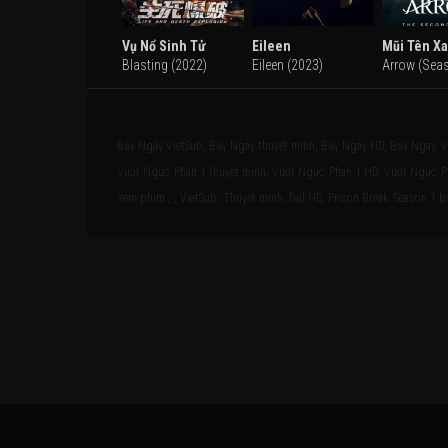
Vụ Nổ Sinh Tử
Eileen
Blasting (2022)
Eileen (2023)
Bảy Ngày VietSub, Bảy Ngày thuyết minh, Bảy Ngày HD, Bảy Ngày, Vượ
Vuot Nguc: Phan 1 thuyet minh, Vuot Nguc: Phan 1 HD, Vuot Nguc: Ph
Xem phim , , VietSub, Thuyết minh, full HD, Prison Break: Season 1 bả