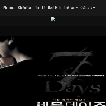
u
Phimmoi
Chiếu Rạp
Phim Lẻ
Hoạt Hình
Thể loại
Quốc gia