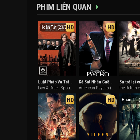
PHIM LIÊN QUAN
HD
HD
Hoàn Tất (23/23)
Luật Pháp Và Trật Tự: Nạn Nhân Đặc Biệt (Phần 6)
Kẻ Sát Nhân Cuồng Tín
Law & Order: Special Victims Unit (Season 6) (2004)
American Psycho (2000)
HD
HD
Hoàn Tất 