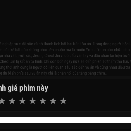
 nghiệp vụ xuất sắc và có thành tích bất bại trên tòa án. Trong dòng người hỗn 
 đích của kẻ bắt cóc không phải tiền chuộc mà là muốn Yoo Ji Yeon bào chữa cho
tại nhà và bị vứt xác, Jeong Cheol Jin vì có dấu vân tay và dấu chân tại hiện trườ
Cheol Jin bị kết án tử hình. Chỉ còn bốn ngày nữa sẽ đến phiên sơ thẩm thứ hai,
ồng thời anh cũng là người có liên quan sâu sắc đến vụ án và cùng nhau điều tra
 tin bí ẩn phía sau vụ án này chỉ là phần nổi của tảng băng chìm...
h giá phim này