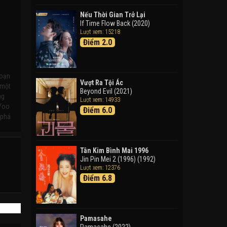
Doraemon: Nobita Và Cuộc
Phiêu Lưu Vào Thế Giới Trong
Nếu Thời Gian Trở Lại
Tranh
If Time Flow Back (2020)
Lượt xem: 15218
Doraemon the Movie: Nobita's
Điểm 2.0
Art World Tales (2025)
Tháng Ngày Tươi Đẹp
Good Time (2015)
loạn
Vượt Ra Tội Ác
 một
Beyond Evil (2021)
ng
Lượt xem: 14933
 Yoo
Điểm 6.0
 phá
Tân Kim Bình Mai 1996
Jin Pin Mei 2 (1996) (1992)
Lượt xem: 12376
Điểm 6.8
Pamasahe