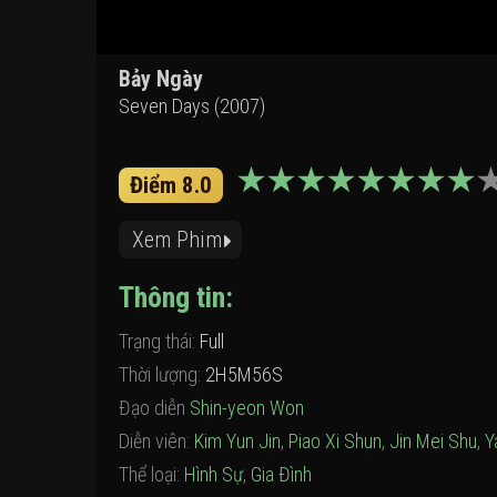
Bảy Ngày
Seven Days (2007)
Điểm 8.0
Xem Phim
Thông tin:
Trạng thái:
Full
Thời lượng:
2H5M56S
Đạo diễn
Shin-yeon Won
Diễn viên:
Kim Yun Jin
,
Piao Xi Shun
,
Jin Mei Shu
,
Y
Thể loại:
Hình Sự
,
Gia Đình