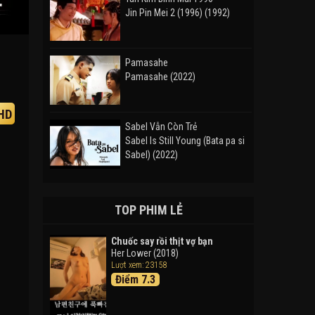
Jin Pin Mei 2 (1996) (1992)
Pamasahe
Pamasahe (2022)
HD
Sabel Vẫn Còn Trẻ
Sabel Is Still Young (Bata pa si
Sabel) (2022)
Đường Mòn
Takas (2024)
TOP PHIM LẺ
Chuốc say rồi thịt vợ bạn
Her Lower (2018)
Thám Tử Lừng Danh Conan 26:
Lượt xem: 23158
Tàu Ngầm Sắt Màu Đen
Điểm 7.3
Detective Conan: Black Iron
Submarine (2023)