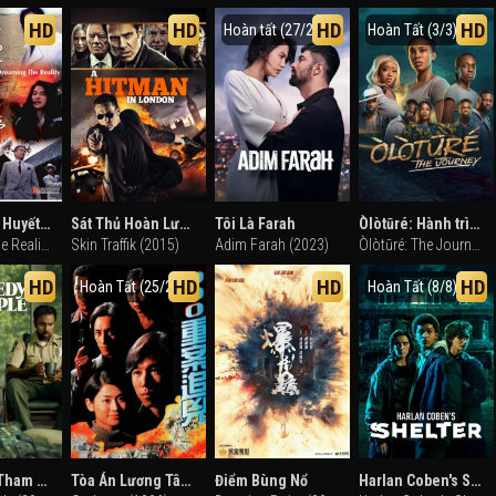
HD
HD
HD
HD
Hoàn tất (27/27)
Hoàn Tất (3/3)
Mộng Tỉnh Huyết Vị Đình
Sát Thủ Hoàn Lương
Tôi Là Farah
Òlòtūré: Hành trình
Dreaming the Reality (1991)
Skin Traffik (2015)
Adim Farah (2023)
Òlòtūré: The Journey (2024)
HD
HD
HD
HD
Hoàn Tất (25/25)
Hoàn Tất (8/8)
Những Kẻ Tham Lam
Tòa Án Lương Tâm 1996
Điểm Bùng Nổ
Harlan Coben's Shelter