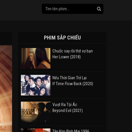
PHIM SẮP CHIẾU
Chuốc say rồi thịt vợ bạn
Her Lower (2018)
Nếu Thời Gian Trở Lại
If Time Flow Back (2020)
Vượt Ra Tội Ác
Beyond Evil (2021)
Tân Kim Bình Mai 1996