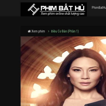
PhimBatH
Xem phim
Điều Cơ Bản (Phần 1)