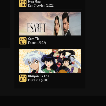
Hoa Máu
Điểm
10.0
Kan Cicekleri (2022)
ụ
Cầm Tù
Điểm
8.0
Esaret (2022)
Khuyển Dạ Xoa
Điểm
8.0
Inuyasha (2000)