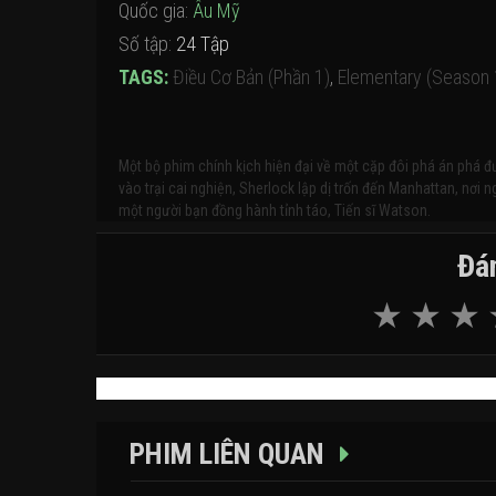
Quốc gia:
Âu Mỹ
Số tập:
24 Tập
TAGS:
Điều Cơ Bản (Phần 1)
,
Elementary (Season 
Một bộ phim chính kịch hiện đại về một cặp đôi phá án phá đ
vào trại cai nghiện, Sherlock lập dị trốn đến Manhattan, nơi
một người bạn đồng hành tỉnh táo, Tiến sĩ Watson.
Đán
PHIM LIÊN QUAN