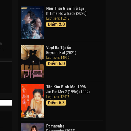
Doraemon: Nobita Và Cuộc
Phiêu Lưu Vào Thế Giới Trong
Nếu Thời Gian Trở Lại
Tranh
If Time Flow Back (2020)
Lượt xem: 15243
Doraemon the Movie: Nobita's
Điểm 2.0
Art World Tales (2025)
Tháng Ngày Tươi Đẹp
Good Time (2015)
ải
Vượt Ra Tội Ác
nh -
Beyond Evil (2021)
Lượt xem: 14975
Điểm 6.0
Tân Kim Bình Mai 1996
Jin Pin Mei 2 (1996) (1992)
Lượt xem: 12417
Điểm 6.8
Pamasahe