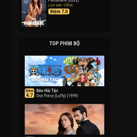
Pamasahe (2022)
Lượt xem: 10904
Điểm 7.0
TOP PHIM BỘ
Đảo Hải Tặc
Điểm
4.7
One Piece (Luffy) (1999)