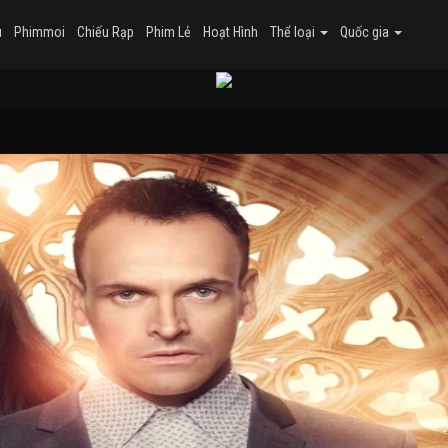
u
Phimmoi
Chiếu Rạp
Phim Lẻ
Hoạt Hình
Thể loại
Quốc gia