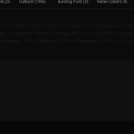
Greedy People (2024)
Outburst (1996)
Bursting Point (2023)
Harlan Coben's Shelter (2023)
ều Cơ Bản (Phần 1) HD, Điều Cơ Bản (Phần 1), Vượt Ngục: Phần 1 full/trọn bộ, Điều Cơ Bản
ietSub, Vuot Nguc: Phan 1 thuyet minh, Vuot Nguc: Phan 1 HD, Vuot Nguc: Phan 1, Vuot Nguc:
iler Xem phim , , VietSub, Thuyết minh, full HD, Prison Break: Season 1 bản đẹp, trọn bộ, ph