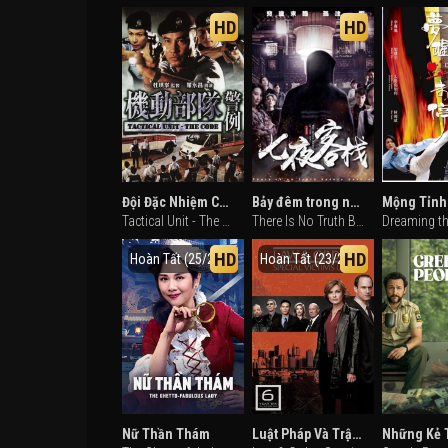
HD
HD
Đội Đặc Nhiệm Cơ Động PTU
Bảy đêm trong nhà trọ
Tactical Unit - The Code (2008)
There Is No Truth Before Daybreak (2017)
HD
HD
Hoàn Tất (25/25)
Hoàn Tất (23/23)
Nữ Thần Thám
Luật Pháp Và Trật Tự: Nạn Nhân Đặc Biệt (Phần 6)