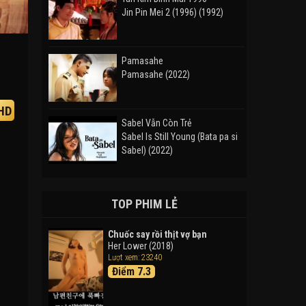
Jin Pin Mei 2 (1996) (1992)
Pamasahe
Pamasahe (2022)
HD
Sabel Vẫn Còn Trẻ
Sabel Is Still Young (Bata pa si
Sabel) (2022)
Đường Mòn
Takas (2024)
TOP PHIM LẺ
Chuốc say rồi thịt vợ bạn
Her Lower (2018)
Thám Tử Lừng Danh Conan 26:
Lượt xem: 23240
Tàu Ngầm Sắt Màu Đen
Điểm 7.3
Detective Conan: Black Iron
Submarine (2023)