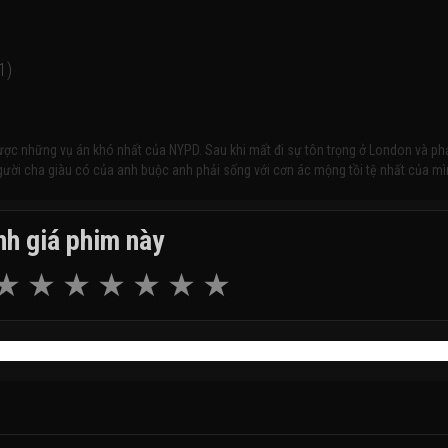
1)
ược những vụ án khó nhất của NYPD. Sau khi mất đi sự tôn trọng ở London và ph
 người cha giàu có của anh buộc anh phải sống với cơn ác mộng tồi tệ nhất của mì
h giá phim này