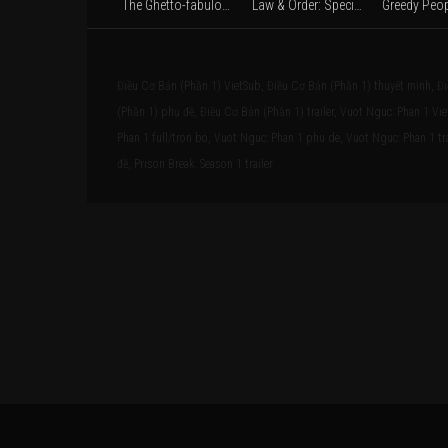
The Ghetto-fabulous Lady (2019)
Law & Order: Special Victims Unit (Season 6) (2004)
Điều Cơ Bản (Phần 1) VietSub, Điều Cơ Bản (Phần 1) thuyết minh, Đi
(Phần 1) phụ đề, Điều Cơ Bản (Phần 1) trailer, Vuot Nguc: Phan 1 V
Phan 1 full/tron bo, Vuot Nguc: Phan 1 phu de, Vuot Nguc: Phan 1 tra
đề, Prison Break: Season 1 trailer