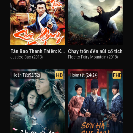
Tân Bao Thanh Thiên: Khai Phong Kỳ Án
Chạy trốn đến núi cổ tích
Justice Bao (2013)
Flee to Fairy Mountain (2018)
HD
FHD
Hoàn Tất(52/52)
Hoàn tất (24/24)