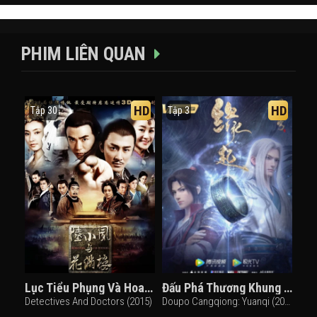
PHIM LIÊN QUAN
HD
HD
Tập 30
Tập 3
Lục Tiểu Phụng Và Hoa Mãn Lâu
Đấu Phá Thương Khung OVA 4: Duyên Khởi
Detectives And Doctors (2015)
Doupo Cangqiong: Yuanqi (2022)