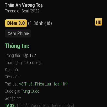
Thần Ấn Vương Toạ
Throne of Seal (2022)
HD
Điểm 8.0
(1 Đánh giá)
Xem Phim
Thông tin:
Trạng thái:
Tập 172
Thời lượng:
20 phút/tập
Đạo diễn
Diễn viên:
Thể loại:
Võ Thuật
,
Phiêu Lưu
,
Hoạt Hình
Quốc gia:
Trung Quốc
Số tập:
??
TAGS:
Thần Ấn Vương Toạ
,
Throne of Seal