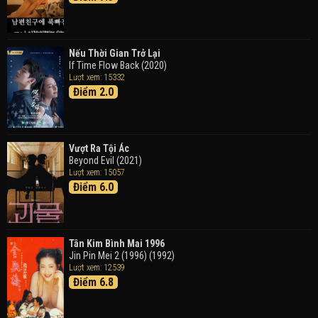
Detective Conan: Black Iron Submarine (2023)
Doraemon: Nobita Và Cuộc Phiêu Lưu Vào Thế Giới
Trong Tranh
Nếu Thời Gian Trở Lại
Doraemon the Movie: Nobita's Art World Tales (2025)
If Time Flow Back (2020)
Lượt xem: 15332
Điểm 2.0
Tháng Ngày Tươi Đẹp
Good Time (2015)
Vượt Ra Tội Ác
Beyond Evil (2021)
Lượt xem: 15057
Điểm 6.0
Tân Kim Bình Mai 1996
Jin Pin Mei 2 (1996) (1992)
Lượt xem: 12539
Điểm 6.8