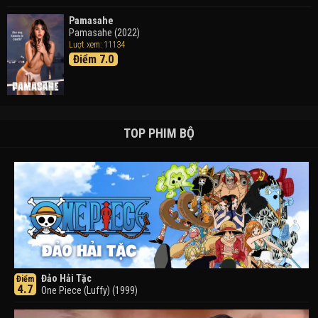
Pamasahe
Pamasahe (2022)
Lượt xem: 11134
Điểm 7.0
TOP PHIM BỘ
Đảo Hải Tặc
Điểm
4.7
One Piece (Luffy) (1999)