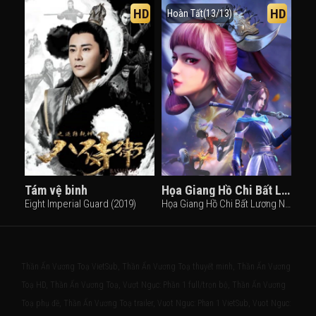
HD
HD
Hoàn Tất(13/13)
Tám vệ binh
Họa Giang Hồ Chi Bất Lương Nhân (Phần 4)
Eight Imperial Guard (2019)
Họa Giang Hồ Chi Bất Lương Nhân (Phần 4) (2021)
Thần Ấn Vương Toạ VietSub, Thần Ấn Vương Toạ thuyết minh, Thần Ấn Vương
Toạ HD, Thần Ấn Vương Toạ, Vượt Ngục: Phần 1 full/trọn bộ, Thần Ấn Vương
Toạ phụ đề, Thần Ấn Vương Toạ trailer, Vuot Nguc: Phan 1 VietSub, Vuot Nguc: