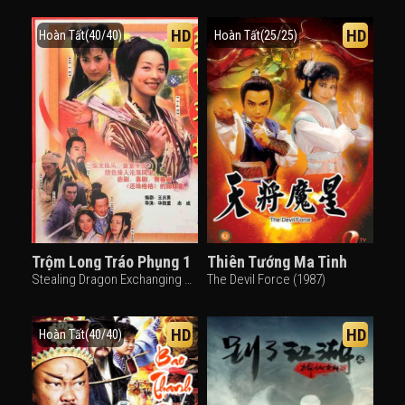
HD
HD
Hoàn Tất(40/40)
Hoàn Tất(25/25)
Trộm Long Tráo Phụng 1
Thiên Tướng Ma Tinh
Stealing Dragon Exchanging Phoenix (2000)
The Devil Force (1987)
HD
HD
Hoàn Tất(40/40)