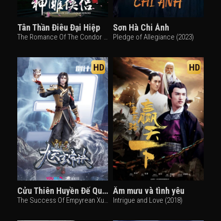
Tân Thần Điêu Đại Hiệp
Sơn Hà Chi Ảnh
The Romance Of The Condor Heroes (2014)
Pledge of Allegiance (2023)
HD
HD
Cửu Thiên Huyền Đế Quyết Phần 2
Âm mưu và tình yêu
The Success Of Empyrean Xuan Emperor (2022)
Intrigue and Love (2018)