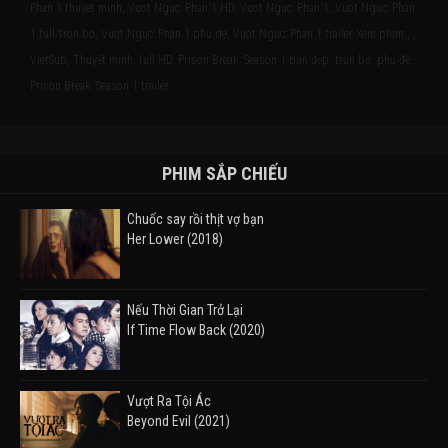
Phan 1 thuyet minh, Vuot Nguc: Phan 1 HD, Vuot Nguc: Phan 1, Vuot Nguc: Phan
1 full/tron bo, Vuot Nguc: Phan 1 phu de, Vuot Nguc: Phan 1 trailer Xem phim , ,
VietSub, Thuyết minh, full HD, Prison Break: Season 1 bản đẹp, trọn bộ, phụ đề,
Prison Break: Season 1 trailer
PHIM SẮP CHIẾU
Chuốc say rồi thịt vợ bạn
Her Lower (2018)
Nếu Thời Gian Trở Lại
If Time Flow Back (2020)
Vượt Ra Tội Ác
Beyond Evil (2021)