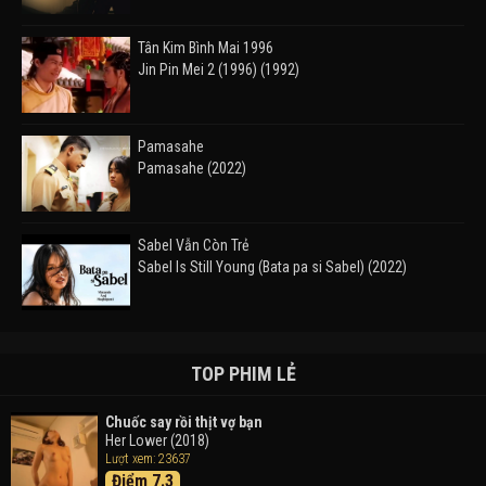
Tân Kim Bình Mai 1996
Jin Pin Mei 2 (1996) (1992)
Pamasahe
Pamasahe (2022)
Sabel Vẫn Còn Trẻ
Sabel Is Still Young (Bata pa si Sabel) (2022)
Đường Mòn
Takas (2024)
TOP PHIM LẺ
Chuốc say rồi thịt vợ bạn
Her Lower (2018)
Thám Tử Lừng Danh Conan 26: Tàu Ngầm Sắt Màu
Lượt xem: 23637
Đen
Điểm 7.3