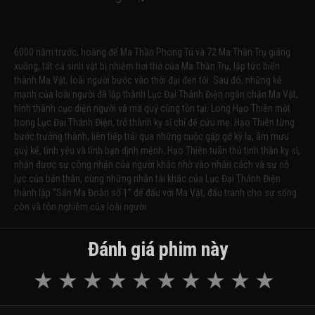
6000 năm trước, hoàng đế Ma Thần Phong Tú và 72 Ma Thần Trụ giáng
xuống, tất cả sinh vật bị nhiễm hơi thở của Ma Thần Trụ, lập tức biến
thành Ma Vật, loài người bước vào thời đại đen tối. Sau đó, những kẻ
mạnh của loài người đã lập thành Lục Đại Thánh Điện ngăn chặn Ma Vật,
hình thành cục diện người và ma quỷ cùng tồn tại. Long Hạo Thiên một
trong Lục Đại Thánh Điện, trở thành kỵ sĩ chỉ để cứu mẹ. Hạo Thiên từng
bước trưởng thành, liên tiếp trải qua những cuộc gặp gỡ kỳ lạ, âm mưu
quỷ kế, tình yêu và tình bạn định mệnh. Hạo Thiên tuân thủ tinh thần kỵ sĩ,
nhận được sự công nhận của người khác nhờ vào nhân cách và sự nỗ
lực của bản thân, cùng những nhân tài khác của Lục Đại Thánh Điện
thành lập “Săn Ma Đoàn số 1” để đấu với Ma Vật, đấu tranh cho sự sống
còn và tôn nghiêm của loài người.
Đánh giá phim này