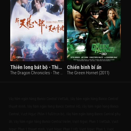
Thiên long bát bộ - Thiên sơn đồng lão
Chiến binh bí ẩn
The Dragon Chronicles - The Maidens of Heavenly Mountain (1994)
The Green Hornet (2011)
Vây hãm ngân hàng Banco Central VietSub, Vây hãm ngân hàng Banco Central
thuyết minh, Vây hãm ngân hàng Banco Central HD, Vây hãm ngân hàng Banco
Central, Vượt Ngục: Phần 1 full/trọn bộ, Vây hãm ngân hàng Banco Central phụ
đề, Vây hãm ngân hàng Banco Central trailer, Vuot Nguc: Phan 1 VietSub, Vuot
Nguc: Phan 1 thuyet minh, Vuot Nguc: Phan 1 HD, Vuot Nguc: Phan 1, Vuot