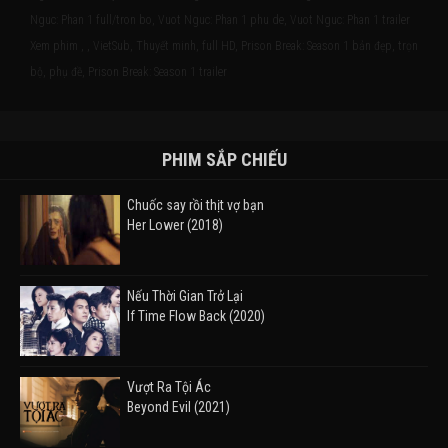
Nguc: Phan 1 full/tron bo, Vuot Nguc: Phan 1 phu de, Vuot Nguc: Phan 1 trailer
Xem phim , , VietSub, Thuyết minh, full HD, Prison Break: Season 1 bản đẹp, trọn
bộ, phụ đề, Prison Break: Season 1 trailer
PHIM SẮP CHIẾU
Chuốc say rồi thịt vợ bạn
Her Lower (2018)
Nếu Thời Gian Trở Lại
If Time Flow Back (2020)
Vượt Ra Tội Ác
Beyond Evil (2021)