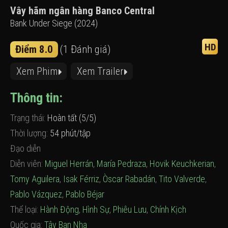
Vây hãm ngân hàng Banco Central
Bank Under Siege (2024)
HD
Điểm 8.0
(1 Đánh giá)
Xem Phim
Xem Trailer
Thông tin:
Trạng thái:
Hoàn tất (5/5)
Thời lượng:
54 phút/tập
Đạo diễn
Diễn viên:
Miguel Herrán
,
María Pedraza
,
Hovik Keuchkerian
,
Tomy Aguilera
,
Isak Férriz
,
Òscar Rabadán
,
Tito Valverde
,
Pablo Vázquez
,
Pablo Béjar
Thể loại:
Hành Động
,
Hình Sự
,
Phiêu Lưu
,
Chính Kịch
Quốc gia:
Tây Ban Nha