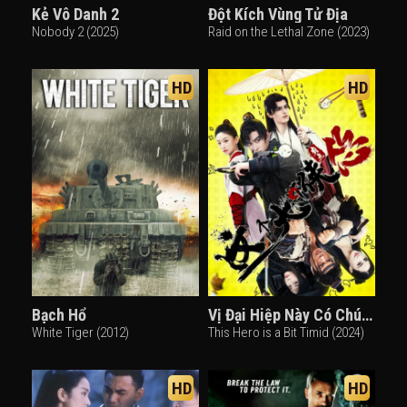
Kẻ Vô Danh 2
Đột Kích Vùng Tử Địa
Nobody 2 (2025)
Raid on the Lethal Zone (2023)
HD
HD
Bạch Hổ
Vị Đại Hiệp Này Có Chút Nhát
White Tiger (2012)
This Hero is a Bit Timid (2024)
HD
HD