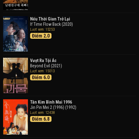
Doraemon: Nobita Và Cuộc Phiêu Lưu Vào Thế Giới
Trong Tranh
Nếu Thời Gian Trở Lại
Doraemon the Movie: Nobita's Art World Tales (2025)
If Time Flow Back (2020)
Lượt xem: 15253
Điểm 2.0
Tháng Ngày Tươi Đẹp
Good Time (2015)
Vượt Ra Tội Ác
Beyond Evil (2021)
Lượt xem: 15013
Điểm 6.0
Tân Kim Bình Mai 1996
Jin Pin Mei 2 (1996) (1992)
Lượt xem: 12438
Điểm 6.8