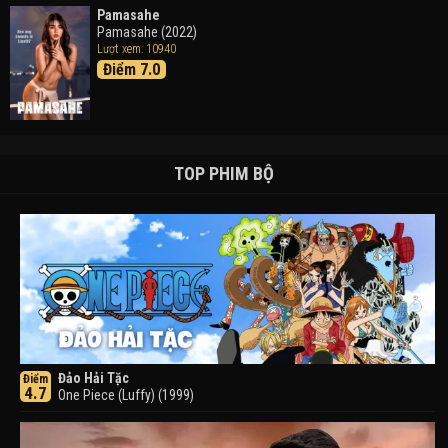
Pamasahe
Pamasahe (2022)
Lượt xem: 10940
Điểm 7.0
TOP PHIM BỘ
Đảo Hải Tặc
Điểm
4.7
One Piece (Luffy) (1999)