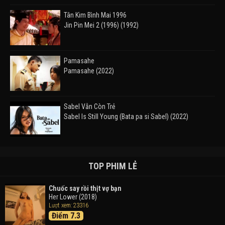
Tân Kim Bình Mai 1996
Jin Pin Mei 2 (1996) (1992)
Pamasahe
Pamasahe (2022)
Sabel Vẫn Còn Trẻ
Sabel Is Still Young (Bata pa si Sabel) (2022)
Đường Mòn
Takas (2024)
TOP PHIM LẺ
Chuốc say rồi thịt vợ bạn
Her Lower (2018)
Thám Tử Lừng Danh Conan 26: Tàu Ngầm Sắt Màu
Lượt xem: 23316
Đen
Điểm 7.3
Detective Conan: Black Iron Submarine (2023)