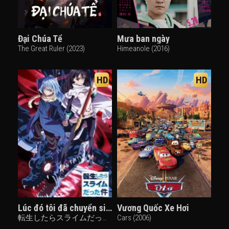
Đại Chúa Tể
Mưa ban ngày
The Great Ruler (2023)
Himeanole (2016)
HD
HD
Lúc đó tôi đã chuyển sinh thành Slime: Tóm tắt mùa 1 trong một tiếng
Vương Quốc Xe Hơi
転生したらスライムだった件 (2024)
Cars (2006)