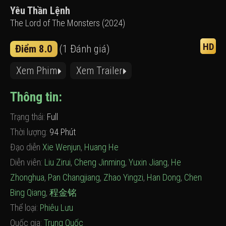
Yêu Thần Lệnh
The Lord of The Monsters (2024)
HD
Điểm 8.0
(1 Đánh giá)
Xem Phim
Xem Trailer
Thông tin:
Trạng thái:
Full
Thời lượng:
94 Phút
Đạo diễn
Xie Wenjun
,
Huang He
Diễn viên:
Liu Zirui
,
Cheng Jinming
,
Yuxin Jiang
,
He
Zhonghua
,
Pan Changjiang
,
Zhao Yingzi
,
Han Dong
,
Chen
Bing Qiang
,
程金铭
Thể loại:
Phiêu Lưu
Quốc gia:
Trung Quốc