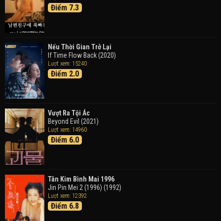
Đen
Điểm 7.3
Detective Conan: Black Iron Submarine (2023)
Doraemon: Nobita Và Cuộc Phiêu Lưu Vào Thế Giới
Trong Tranh
Nếu Thời Gian Trở Lại
Doraemon the Movie: Nobita's Art World Tales (2025)
If Time Flow Back (2020)
Lượt xem: 15240
Điểm 2.0
Tháng Ngày Tươi Đẹp
Good Time (2015)
Vượt Ra Tội Ác
Beyond Evil (2021)
Lượt xem: 14960
Điểm 6.0
Tân Kim Bình Mai 1996
Jin Pin Mei 2 (1996) (1992)
Lượt xem: 12392
Điểm 6.8