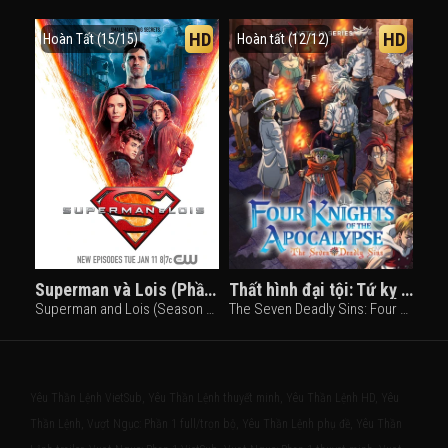
HD
HD
Hoàn Tất (15/15)
Hoàn tất (12/12)
Superman và Lois (Phần 2)
Thất hình đại tội: Tứ kỵ sĩ Khải Huyền (Phần 2)
Superman and Lois (Season 2) (2022)
The Seven Deadly Sins: Four Knights of the Apocalypse (2024)
Yêu Thần Lệnh VietSub, Yêu Thần Lệnh thuyết minh, Yêu Thần Lệnh HD, Yêu
Thần Lệnh, Vượt Ngục: Phần 1 full/trọn bộ, Yêu Thần Lệnh phụ đề, Yêu Thần