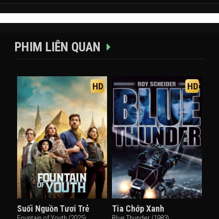
PHIM LIÊN QUAN
HD
HD
Suối Nguồn Tươi Trẻ
Tia Chớp Xanh
Fountain of Youth (2025)
Blue Thunder (1983)