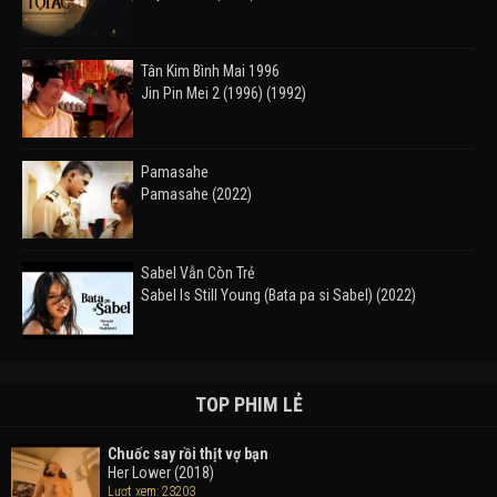
Tân Kim Bình Mai 1996
Jin Pin Mei 2 (1996) (1992)
Pamasahe
Pamasahe (2022)
Sabel Vẫn Còn Trẻ
Sabel Is Still Young (Bata pa si Sabel) (2022)
Đường Mòn
Takas (2024)
TOP PHIM LẺ
Chuốc say rồi thịt vợ bạn
Her Lower (2018)
Thám Tử Lừng Danh Conan 26: Tàu Ngầm Sắt Màu
Lượt xem: 23203