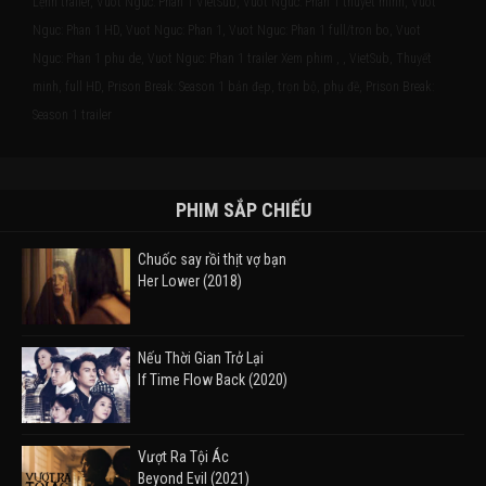
Lệnh trailer, Vuot Nguc: Phan 1 VietSub, Vuot Nguc: Phan 1 thuyet minh, Vuot
Nguc: Phan 1 HD, Vuot Nguc: Phan 1, Vuot Nguc: Phan 1 full/tron bo, Vuot
Nguc: Phan 1 phu de, Vuot Nguc: Phan 1 trailer Xem phim , , VietSub, Thuyết
minh, full HD, Prison Break: Season 1 bản đẹp, trọn bộ, phụ đề, Prison Break:
Season 1 trailer
PHIM SẮP CHIẾU
Chuốc say rồi thịt vợ bạn
Her Lower (2018)
Nếu Thời Gian Trở Lại
If Time Flow Back (2020)
Vượt Ra Tội Ác
Beyond Evil (2021)