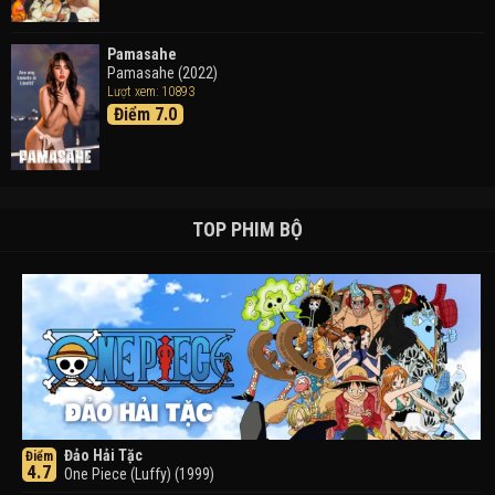
Pamasahe
Pamasahe (2022)
Lượt xem: 10893
Điểm 7.0
TOP PHIM BỘ
Đảo Hải Tặc
Điểm
4.7
One Piece (Luffy) (1999)