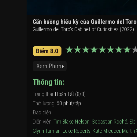
Căn buồng hiếu kỳ của Guillermo del Toro
Guillermo del Toro's Cabinet of Curiosities (2022)
Điểm 8.0
Xem Phim
Thông tin:
Trạng thái:
Hoàn Tất (8/8)
Thời lượng:
60 phút/tập
Đạo diễn
Diễn viên:
Tim Blake Nelson
,
Sebastian Roché
,
Elpi
Glynn Turman
,
Luke Roberts
,
Kate Micucci
,
Martin 