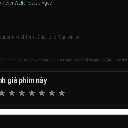
s
,
Peter Weller
,
Steve Agee
Guillermo del Toro's Cabinet of Curiosities
àng thuộc bộ sưu tập chuyện kinh dị rợn gáy và mãn nhãn này do Guillermo del
h giá phim này