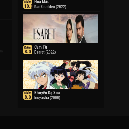
Hoa Máu
Điểm
10.0
Kan Cicekleri (2022)
Cầm Tù
Điểm
8.0
han
Esaret (2022)
Khuyển Dạ Xoa
Điểm
8.0
Inuyasha (2000)