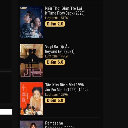
Doraemon: Nobita Và Cuộc
Phiêu Lưu Vào Thế Giới Trong
Nếu Thời Gian Trở Lại
Tranh
If Time Flow Back (2020)
Lượt xem: 15176
Doraemon the Movie: Nobita's
Điểm 2.0
Art World Tales (2025)
Tháng Ngày Tươi Đẹp
Good Time (2015)
Vượt Ra Tội Ác
Beyond Evil (2021)
Lượt xem: 14909
Điểm 6.0
Tân Kim Bình Mai 1996
Jin Pin Mei 2 (1996) (1992)
Lượt xem: 12296
Điểm 6.8
Pamasahe