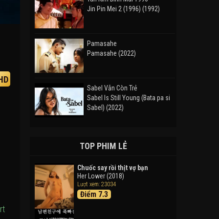
Jin Pin Mei 2 (1996) (1992)
Pamasahe
Pamasahe (2022)
HD
Sabel Vẫn Còn Trẻ
Sabel Is Still Young (Bata pa si
Sabel) (2022)
Đường Mòn
Takas (2024)
TOP PHIM LẺ
Chuốc say rồi thịt vợ bạn
Her Lower (2018)
Thám Tử Lừng Danh Conan 26:
Lượt xem: 23034
Tàu Ngầm Sắt Màu Đen
Điểm 7.3
Detective Conan: Black Iron
Submarine (2023)
rt