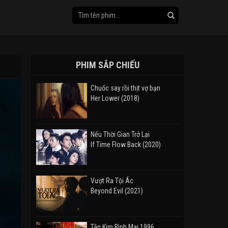
PHIM SẮP CHIẾU
Chuốc say rồi thịt vợ bạn
Her Lower (2018)
Nếu Thời Gian Trở Lại
If Time Flow Back (2020)
Vượt Ra Tội Ác
Beyond Evil (2021)
Tân Kim Bình Mai 1996