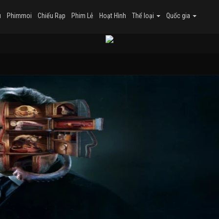
u
Phimmoi
Chiếu Rạp
Phim Lẻ
Hoạt Hình
Thể loại
Quốc gia