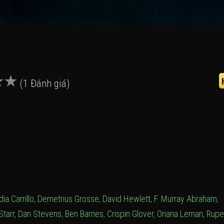
(1 Đánh giá)
dia Carrillo
,
Demetrius Grosse
,
David Hewlett
,
F. Murray Abraham
,
Starr
,
Dan Stevens
,
Ben Barnes
,
Crispin Glover
,
Oriana Leman
,
Rupe