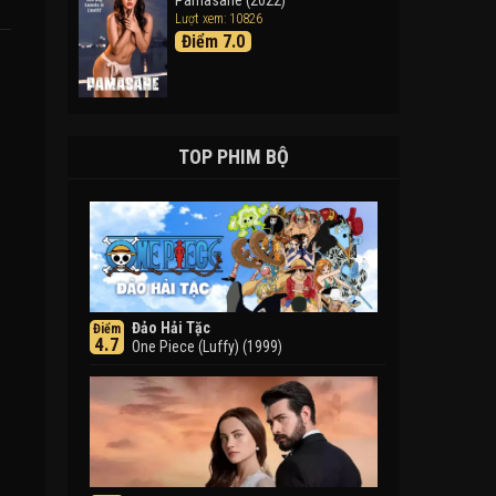
Pamasahe (2022)
Lượt xem: 10826
Điểm 7.0
TOP PHIM BỘ
Đảo Hải Tặc
Điểm
4.7
One Piece (Luffy) (1999)