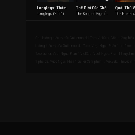
Longlegs: Thảm Kịch Dị Giáo
Thế Giới Của Chó Và Lợn
Quái Thú 
Longlegs (2024)
The King of Pigs (2022)
The Predato
Căn buồng hiếu kỳ của Guillermo del Toro VietSub, Căn buồng hiếu 
buồng hiếu kỳ của Guillermo del Toro, Vượt Ngục: Phần 1 full/trọn 
Toro trailer, Vuot Nguc: Phan 1 VietSub, Vuot Nguc: Phan 1 thuyet m
1 phu de, Vuot Nguc: Phan 1 trailer Xem phim , , VietSub, Thuyết minh