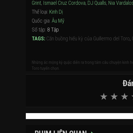
Grint
,
Ismael Cruz Cordova
,
DJ Qualls
,
Nia Vardalo
Thể loại:
Kinh Dị
Quốc gia:
Âu Mỹ
Số tập:
8 Tập
TAGS:
Căn buồng hiếu kỳ của Guillermo del Toro
,
Những ác mộng kỳ quặc diễn ra trong tám câu chuyện kinh ho
Toro tuyển chọn.
Đán