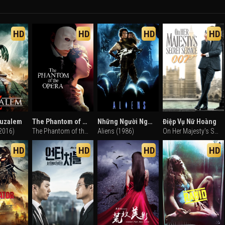
HD
HD
HD
HD
ruzalem
The Phantom of the Opera
Những Người Ngoài Hành Tinh
Điệp Vụ Nữ Hoàng
2016)
The Phantom of the Opera (2004)
Aliens (1986)
On Her Majesty's Secret Service (1969)
HD
HD
HD
HD