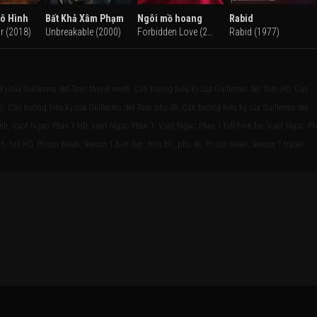
Vô Hình
Bất Khả Xâm Phạm
Ngôi mồ hoang
Rabid
r (2018)
Unbreakable (2000)
Forbidden Love (2016)
Rabid (1977)
kỳ của Guillermo del Toro thuyết minh, Căn buồng hiếu kỳ của Guillermo del Toro HD, Căn
bộ, Căn buồng hiếu kỳ của Guillermo del Toro phụ đề, Căn buồng hiếu kỳ của Guillermo del
inh, Vuot Nguc: Phan 1 HD, Vuot Nguc: Phan 1, Vuot Nguc: Phan 1 full/tron bo, Vuot Nguc: P
, full HD, Prison Break: Season 1 bản đẹp, trọn bộ, phụ đề, Prison Break: Season 1 trailer