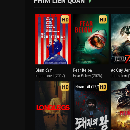
PHIM LIÊN QUAN
HD
HD
Giam cầm
Fear Below
Ác Quỷ Je
Imprisoned (2017)
Fear Below (2025)
Jeruzalem (
HD
HD
Hoàn Tất (12/12)